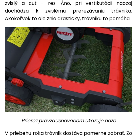
úložné
vozidlá
Ochrana
zvislý a cut - rez. Áno, pri vertikutácii naozaj
Štiepačky
stoly
obrubníky
Vidly
boxy
rastlín
Náhradné
dreva
dochádza k zvislému prerezávaniu trávnika.
Príslušenstvo
Seniorské
nože
Vibračné
Akokoľvek to ale znie drasticky, trávniku to pomáha.
Tieniace
vozíky
Záhradné
Drviče
dosky
textílie
koše
vetiev
Prilby
Odpudzovače
Transportéry
Krhly
a pasce
Špalíkovače
Rezačky
Doplnky
Fukáre a
na
vysávače
betón
na lístie
Meracie
Záhradné
prístroje
vozíky
Nabíjačky
autobatérií
Fúriky
Prierez prevzdušňovačom ukazuje nože
Vykurovanie
Rozmetadlá
a posypové
V priebehu roka trávnik dostáva pomerne zabrať. Zo