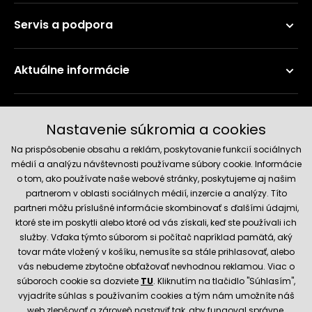
Servis a podpora
Aktuálne informácie
Doručenie a platobné metódy
Nastavenie súkromia a cookies
Na prispôsobenie obsahu a reklám, poskytovanie funkcií sociálnych
médií a analýzu návštevnosti používame súbory cookie. Informácie
o tom, ako používate naše webové stránky, poskytujeme aj našim
partnerom v oblasti sociálnych médií, inzercie a analýzy. Títo
partneri môžu príslušné informácie skombinovať s ďalšími údajmi,
ktoré ste im poskytli alebo ktoré od vás získali, keď ste používali ich
služby. Vďaka týmto súborom si počítač napríklad pamätá, aký
Spoľahlivý obchod
tovar máte vložený v košíku, nemusíte sa stále prihlasovať, alebo
vás nebudeme zbytočne obťažovať nevhodnou reklamou. Viac o
súboroch cookie sa dozviete
TU
. Kliknutím na tlačidlo "Súhlasím",
vyjadríte súhlas s používaním cookies a tým nám umožníte náš
web zlepšovať a zároveň nastaviť tak, aby fungoval správne.