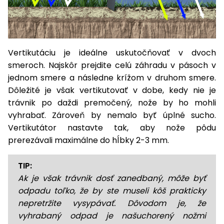
Príslušenstvo
Vertikutáciu je ideálne uskutočňovať v dvoch
smeroch. Najskôr prejdite celú záhradu v pásoch v
jednom smere a následne krížom v druhom smere.
Dôležité je však vertikutovať v dobe, kedy nie je
trávnik po daždi premočený, nože by ho mohli
vyhrabať. Zároveň by nemalo byť úplné sucho.
Vertikutátor nastavte tak, aby nože pôdu
prerezávali maximálne do hĺbky 2-3 mm.
TIP:
Ak je však trávnik dosť zanedbaný, môže byť
odpadu toľko, že by ste museli kôš prakticky
nepretržite vysypávať. Dôvodom je, že
vyhrabaný odpad je našuchorený nožmi