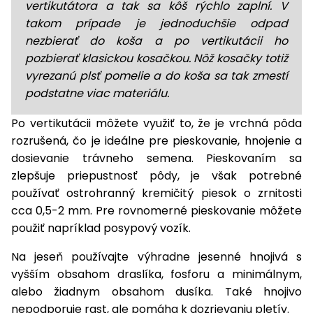
vertikutátora a tak sa kôš rýchlo zaplní. V
takom prípade je jednoduchšie odpad
nezbierať do koša a po vertikutácii ho
pozbierať klasickou kosačkou. Nôž kosačky totiž
vyrezanú plsť pomelie a do koša sa tak zmestí
podstatne viac materiálu.
Po vertikutácii môžete využiť to, že je vrchná pôda
rozrušená, čo je ideálne pre pieskovanie, hnojenie a
dosievanie trávneho semena. Pieskovaním sa
zlepšuje priepustnosť pôdy, je však potrebné
používať ostrohranný kremičitý piesok o zrnitosti
cca 0,5-2 mm. Pre rovnomerné pieskovanie môžete
použiť napríklad posypový vozík.
Na jeseň používajte výhradne jesenné hnojivá s
vyšším obsahom draslíka, fosforu a minimálnym,
alebo žiadnym obsahom dusíka. Také hnojivo
nepodporuje rast, ale pomáha k dozrievaniu pletív.