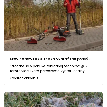
Krovinorezy HECHT: Ako vybrať ten pravý?
Strácate sa v ponuke záhradnej techniky? 🌿 V
tomto videu vám pomôžeme vybrať ideálny
krovinorez alebo vyžínač HECHT…
Prečítať článok