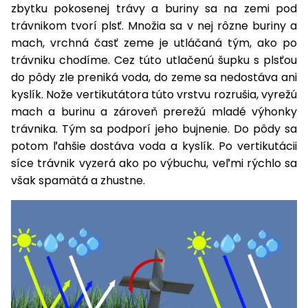
vozíky
zbytku pokosenej trávy a buriny sa na zemi pod
Navijaky
trávnikom tvorí plsť. Množia sa v nej rôzne buriny a
Čerpadlá
mach, vrchná časť zeme je utláčaná tým, ako po
a
Príslušenstvo
trávniku chodíme. Cez túto utlačenú šupku s plsťou
vodárne
do pôdy zle preniká voda, do zeme sa nedostáva ani
Vysokotlakové
kyslík. Nože vertikutátora túto vrstvu rozrušia, vyrežú
Bagre
umývačky
mach a burinu a zároveň prerežú mladé výhonky
trávnika. Tým sa podporí jeho bujnenie. Do pôdy sa
Zametacie
potom ľahšie dostáva voda a kyslík. Po vertikutácii
stroje
síce trávnik vyzerá ako po výbuchu, veľmi rýchlo sa
Snežné
však spamätá a zhustne.
frézy
Odhŕňače
a lopaty
na sneh
Postrekovače
a rosiče