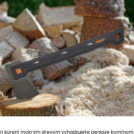
pri kúrení mokrým drevom vyhadzujete peniaze komínom