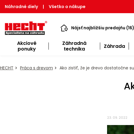
Náhradné diely
|
Všetko o nákupe
Nájsť najbližšiu predajňu (16
Akciové
Záhradná
Záhrada
ponuky
technika
HECHT
Práca s drevom
Ako zistiť, že je drevo dostatočne 
Ak
23. 09. 2022