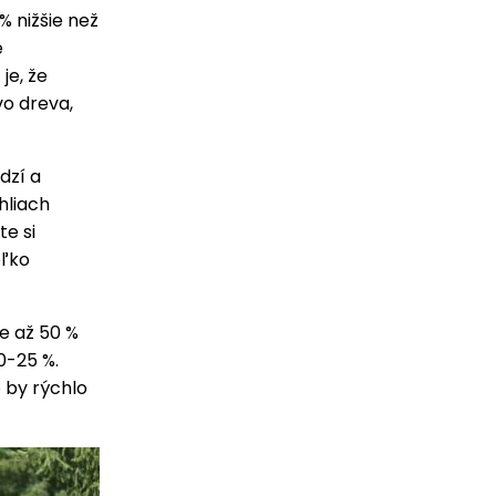
% nižšie než
e
je, že
vo dreva,
dzí a
hliach
te si
oľko
e až 50 %
0-25 %.
 by rýchlo