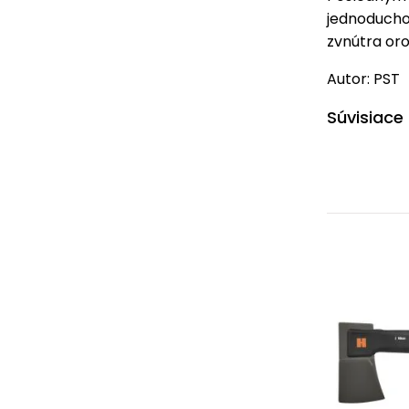
jednoducho
zvnútra or
Autor: PST
Súvisiace 