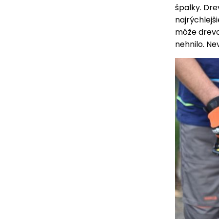
špalky. Dr
najrýchlejši
môže drevo
nehnilo. Ne