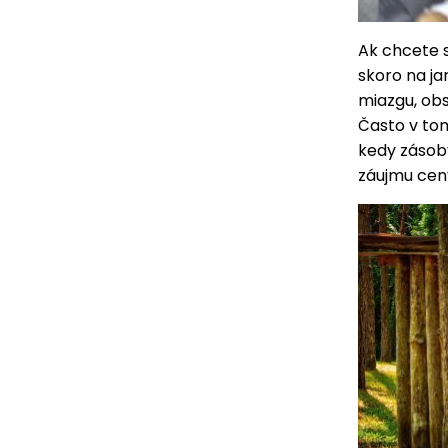
Ak chcete s
skoro na ja
miazgu, ob
Často v tom
kedy zásob
záujmu ceny