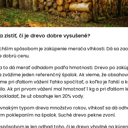
 zistiť, či je drevo dobre vysušené?
chším spôsobom je zakúpenie merača vlhkosti. Dá sa zao
 dobrú cenu.
e sa to dá merať odhadom podľa hmotnosti. Drevo po zakú
 zvážime jeden referenčný špalok. Ak vieme, že obsahov
e pri ďalšom vážení ľahko spočítať, o koľko je ľahší a 
ilo. Ak pri prvom vážení mal hmotnosť 1 kg a pri ďalšom le
okladať, že už obsahuje len 20% vody.
rovnakým typom dreva množstvo rokov, vlhkosť sa dá odh
m poklepaním na špalok. Suché drevo pekne zvoní.
pôsobom je len odhad toho, či je drevo vhodné na kúren