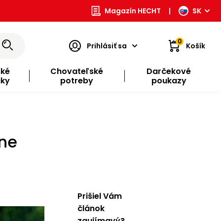
Magazín HECHT
|
SK
0
Prihlásiť sa
Košík
ské
Chovateľské
Darčekové
čky
potreby
poukazy
čne
Prišiel Vám
článok
zaujímavý?