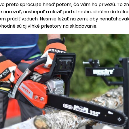
evo preto spracujte hneď potom, čo vám ho privezú. To 
e narezať, naštiepať a uložiť pod strechu, ideálne do kôlne
m prúdiť vzduch. Nesmie ležať na zemi, aby nenaťahoval
vhodné sú aj vlhké priestory na skladovanie.