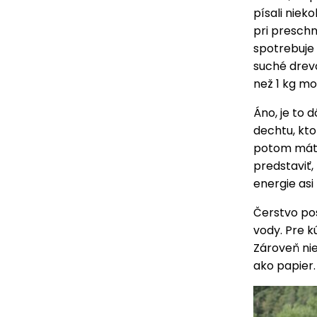
písali niek
pri preschn
spotrebuje 
suché drevo
než 1 kg mo
Áno, je to 
dechtu, kt
potom máte 
predstaviť,
energie asi
Čerstvo po
vody. Pre k
Zároveň nie
ako papier.