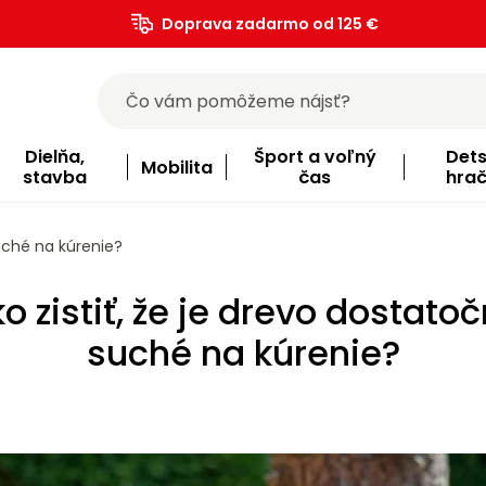
Doprava zadarmo od 125 €
)
Dielňa,
Šport a voľný
Det
Mobilita
stavba
čas
hra
suché na kúrenie?
o zistiť, že je drevo dostato
suché na kúrenie?