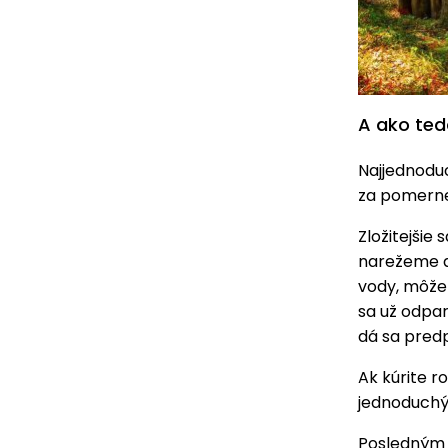
A ako teda
Najjednodu
za pomerne
Zložitejši
narežeme a
vody, môžem
sa už odpar
dá sa predp
Ak kúrite 
jednoduchý
Posledným s