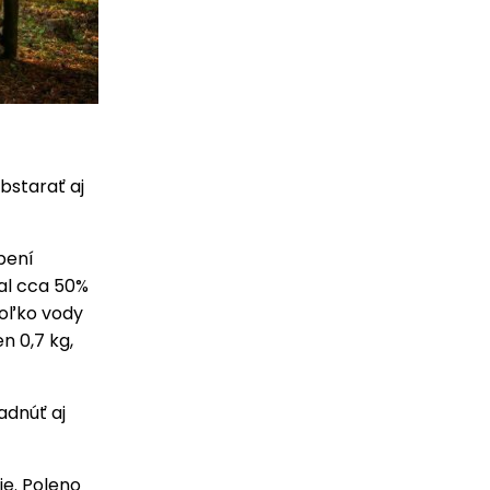
bstarať aj
pení
al cca 50%
koľko vody
n 0,7 kg,
adnúť aj
ie. Poleno