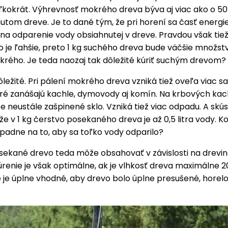
oľkokrát. Výhrevnosť mokrého dreva býva aj viac ako o 50
utom dreve. Je to dané tým, že pri horení sa časť energi
na odparenie vody obsiahnutej v dreve. Pravdou však tiež 
 je ľahšie, preto 1 kg suchého dreva bude väčšie množst
krého. Je teda naozaj tak dôležité kúriť suchým drevom?
dôležité. Pri pálení mokrého dreva vzniká tiež oveľa viac sa
oré zanášajú kachle, dymovody aj komín. Na krbových kac
neustále zašpinené sklo. Vzniká tiež viac odpadu. A skús
 že v 1 kg čerstvo posekaného dreva je až 0,5 litra vody. K
 padne na to, aby sa toľko vody odparilo?
sekané drevo teda môže obsahovať v závislosti na drevin
úrenie je však optimálne, ak je vlhkosť dreva maximálne 2
 je úplne vhodné, aby drevo bolo úplne presušené, horelo