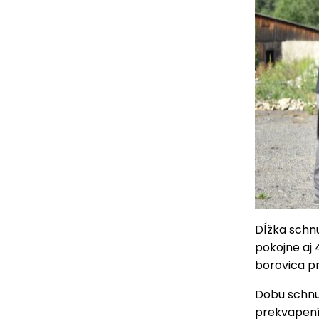
Dĺžka schnu
pokojne aj 
borovica pr
Dobu schnut
prekvapení