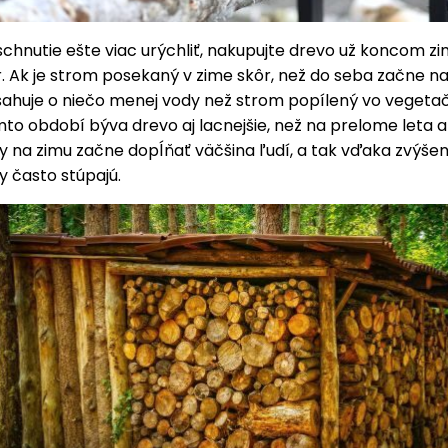
chnutie ešte viac urýchliť, nakupujte drevo už koncom z
r. Ak je strom posekaný v zime skôr, než do seba začne n
sahuje o niečo menej vody než strom popílený vo vegetač
to období býva drevo aj lacnejšie, než na prelome leta a
y na zimu začne dopĺňať väčšina ľudí, a tak vďaka zvýš
 často stúpajú.