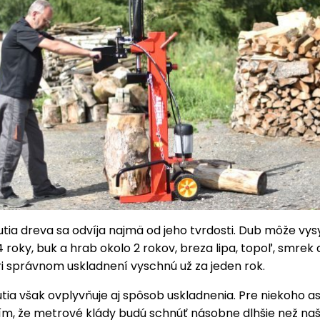
tia dreva sa odvíja najmä od jeho tvrdosti. Dub môže vy
4 roky, buk a hrab okolo 2 rokov, breza lipa, topoľ, smrek
i správnom uskladnení vyschnú už za jeden rok.
ia však ovplyvňuje aj spôsob uskladnenia. Pre niekoho a
m, že metrové klády budú schnúť násobne dlhšie než na