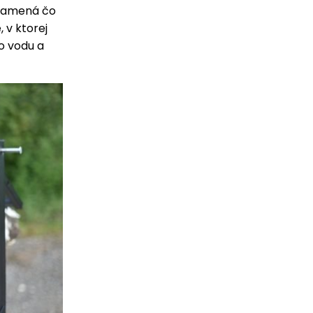
znamená čo
, v ktorej
o vodu a