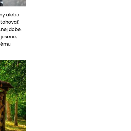
imy alebo
aťahovať
nej dobe.
 jesene,
enému