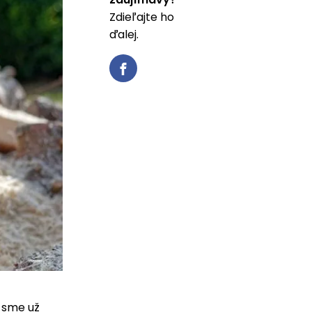
Zdieľajte ho
ďalej.
 sme už