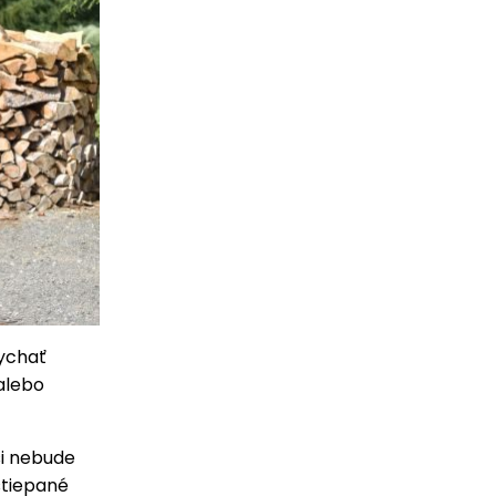
sychať
 alebo
si nebude
štiepané