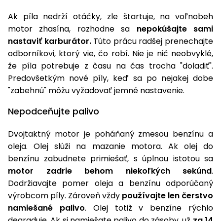
Príslušenstvo
Ak píla nedrží otáčky, zle štartuje, na voľnobeh
motor zhasína, rozhodne sa
nepokúšajte sami
nastaviť karburátor.
Túto prácu radšej prenechajte
odborníkovi, ktorý vie, čo robí. Nie je nič neobvyklé,
že píla potrebuje z času na čas trocha "doladiť".
Predovšetkým nové píly, keď sa po nejakej dobe
"zabehnú" môžu vyžadovať jemné nastavenie.
Nepodceňujte palivo
Dvojtaktný motor je poháňaný zmesou benzínu a
oleja. Olej slúži na mazanie motora. Ak olej do
benzínu zabudnete primiešať, s úplnou istotou sa
motor zadrie behom niekoľkých sekúnd
.
Dodržiavajte pomer oleja a benzínu odporúčaný
výrobcom píly. Zároveň vždy
používajte len čerstvo
namiešané palivo
. Olej totiž v benzíne rýchlo
degraduje. Ak si namiešate palivo do zásoby, už
za 14