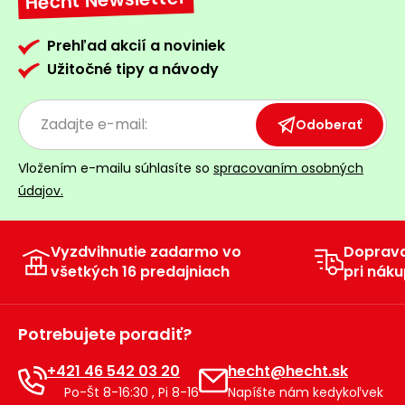
Hecht Newsletter
Prehľad akcií a noviniek
Užitočné tipy a návody
Odoberať
Vložením e-mailu súhlasíte so
spracovaním osobných
údajov.
Vyzdvihnutie zadarmo vo
Doprav
všetkých 16 predajniach
pri náku
Potrebujete poradiť?
+421 46 542 03 20
hecht@hecht.sk
Po-Št 8-16:30 , Pi 8-16
Napíšte nám kedykoľvek