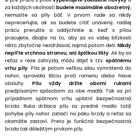
za každých okolností
budete maximálne obozretný
,
nemusíte sa píly báť. V prvom rade sa nikdy
nepreceňujte, ak sa budete cítiť unavený, radšej
prácu prerušte a oddýchnite si. Keď s pílou
pracujete, dbajte na to, aby sa vo vašej blízkosti
nikto zbytočne nezdržiaval, najmä potom deti.
Nikdy
nepíľte vrchnou stranou, ani špičkou lišty
. Ak by sa
reťaz v reze zahryzla, môžu dôjsť k tzv.
spätnému
vrhu píly
. Píla je potom veľkou silou vymrštená do
nahor, spravidla lištou proti ramenu alebo hlave
obsluhy.
Pílu vždy držte obomi rukami
predpísaným spôsobom za obe madlá. Tak sa pri
prípadnom spätnom vrhu uplatní bezpečnostná
brzda. Ruka držiaca pílu za predné madlo totiž
pohybe píly nahor zatlačí na páku brzdy a reťaz sa
okamžite zastaví. Preto je funkčná bezpečnostná
brzda tak dôležitým prvkom píly.