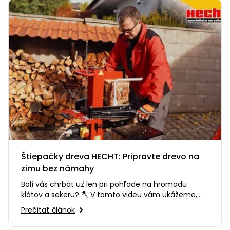
Štiepačky dreva HECHT: Pripravte drevo na
zimu bez námahy
Bolí vás chrbát už len pri pohľade na hromadu
klátov a sekeru? 🪓 V tomto videu vám ukážeme,
ako si prípravu palivového…
Prečítať článok