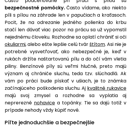
Často podceňované pri práci s pílou sú
bezpečnostné pomôcky.
Často vídame, ako niekto
píli s pílou na záhrade len v papučiach a kraťasoch.
Pocit, že na odrezanie jedného polienka do krbu
stačí len dávať viac pozor na prácu sa už vypomstil
nejednému človeku. Rozhodne sa oplatí chrániť si oči
okuliarmi
, alebo ešte lepšie celú tvár
štítom
. Asi nie je
potrebné vysvetľovať, ako nebezpečné je, keď v
rukách držíte naštartovanú pílu a do očí vám vletia
piliny. Benzínové píly sú veľmi hlučné, preto majú
význam aj chrániče sluchu, teda tzv. slúchadlá. Ak
vám po práci bude pískať v ušiach, je to známka
začínajúceho poškodenia sluchu. Aj
kvalitné rukavice
majú svoj zmysel a rozhodne sa vyplatia aj
neprerezné
nohavice
a topánky. Tie sa dajú totiž v
prípade nehody vždy kúpiť nové.
Píľte jednoduchšie a bezpečnejšie