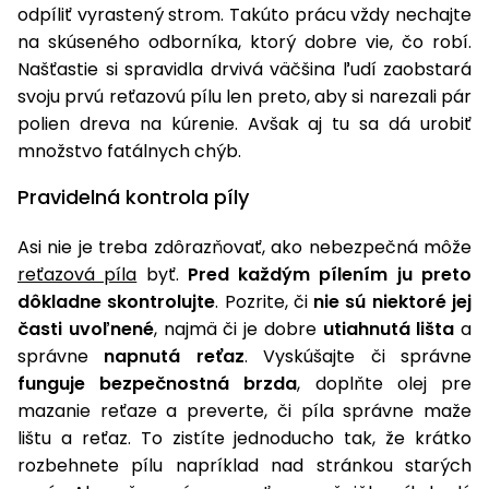
úložné
vozidlá
Ochrana
Štiepačky
odpíliť vyrastený strom. Takúto prácu vždy nechajte
stoly
obrubníky
Vidly
boxy
rastlín
Náhradné
dreva
na skúseného odborníka, ktorý dobre vie, čo robí.
Príslušenstvo
Seniorské
nože
Vibračné
Tieniace
Našťastie si spravidla drvivá väčšina ľudí zaobstará
vozíky
Záhradné
Drviče
dosky
textílie
svoju prvú reťazovú pílu len preto, aby si narezali pár
koše
vetiev
polien dreva na kúrenie. Avšak aj tu sa dá urobiť
Prilby
Odpudzovače
Transportéry
množstvo fatálnych chýb.
Krhly
a pasce
Špalíkovače
Pravidelná kontrola píly
Rezačky
Doplnky
Fukáre a
na
vysávače
Asi nie je treba zdôrazňovať, ako nebezpečná môže
betón
na lístie
reťazová píla
byť.
Pred každým pílením ju preto
Meracie
dôkladne skontrolujte
. Pozrite, či
nie sú niektoré jej
Záhradné
prístroje
časti uvoľnené
, najmä či je dobre
utiahnutá lišta
a
vozíky
správne
napnutá reťaz
. Vyskúšajte či správne
Nabíjačky
funguje bezpečnostná brzda
, doplňte olej pre
autobatérií
Fúriky
mazanie reťaze a preverte, či píla správne maže
lištu a reťaz. To zistíte jednoducho tak, že krátko
Vykurovanie
Rozmetadlá
rozbehnete pílu napríklad nad stránkou starých
a posypové