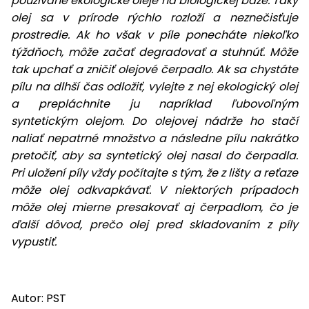
používané ekologické oleje na biologickej báze. Taký
olej sa v prírode rýchlo rozloží a neznečisťuje
prostredie. Ak ho však v píle ponecháte niekoľko
týždňoch, môže začať degradovať a stuhnúť. Môže
tak upchať a zničiť olejové čerpadlo. Ak sa chystáte
pílu na dlhší čas odložiť, vylejte z nej ekologický olej
a prepláchnite ju napríklad ľubovoľným
syntetickým olejom. Do olejovej nádrže ho stačí
naliať nepatrné množstvo a následne pílu nakrátko
pretočiť, aby sa syntetický olej nasal do čerpadla.
Pri uložení píly vždy počítajte s tým, že z lišty a reťaze
môže olej odkvapkávať. V niektorých prípadoch
môže olej mierne presakovať aj čerpadlom, čo je
ďalší dôvod, prečo olej pred skladovaním z píly
vypustiť.
Autor: PST