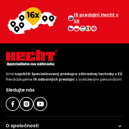
16 predajní Hecht v
SR
Sme
najväčší špecializovaný predajca záhradnej techniky v EÚ
.
Prevádzkujeme
16 odborných predajní
s vyškoleným personálom.
Sledujte nás
O spoločnosti