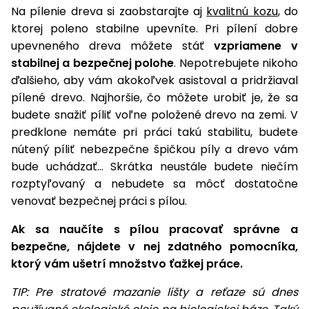
Na pílenie dreva si zaobstarajte aj
kvalitnú kozu
, do
ktorej poleno stabilne upevníte. Pri pílení dobre
upevneného dreva môžete stáť
vzpriamene v
stabilnej a bezpečnej polohe
. Nepotrebujete nikoho
ďalšieho, aby vám akokoľvek asistoval a pridržiaval
pílené drevo. Najhoršie, čo môžete urobiť je, že sa
budete snažiť píliť voľne položené drevo na zemi. V
predklone nemáte pri práci takú stabilitu, budete
nútený píliť nebezpečne špičkou píly a drevo vám
bude uchádzať... Skrátka neustále budete niečím
rozptyľovaný a nebudete sa môcť dostatočne
venovať bezpečnej práci s pílou.
Ak sa naučíte s pílou pracovať správne a
bezpečne, nájdete v nej zdatného pomocníka,
ktorý vám ušetrí množstvo ťažkej práce.
TIP: Pre stratové mazanie lišty a reťaze sú dnes