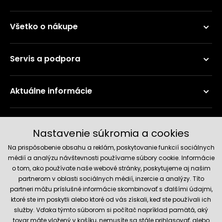
Všetko o nákupe
Servis a podpora
Aktuálne informácie
Doručenie a platobné metódy
Nastavenie súkromia a cookies
Na prispôsobenie obsahu a reklám, poskytovanie funkcií sociálnych
médií a analýzu návštevnosti používame súbory cookie. Informácie
o tom, ako používate naše webové stránky, poskytujeme aj našim
partnerom v oblasti sociálnych médií, inzercie a analýzy. Títo
partneri môžu príslušné informácie skombinovať s ďalšími údajmi,
ktoré ste im poskytli alebo ktoré od vás získali, keď ste používali ich
služby. Vďaka týmto súborom si počítač napríklad pamätá, aký
Spoľahlivý obchod
tovar máte vložený v košíku, nemusíte sa stále prihlasovať, alebo