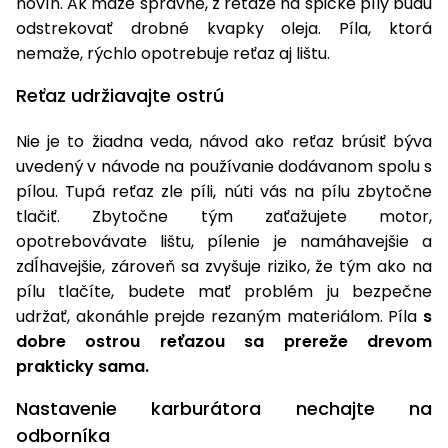
novín. Ak maže správne, z reťaze na špičke píly budú
vozíky
Navijaky
odstrekovať drobné kvapky oleja. Píla, ktorá
Čerpadlá
nemaže, rýchlo opotrebuje reťaz aj lištu.
a
Príslušenstvo
vodárne
Reťaz udržiavajte ostrú
Vysokotlakové
Nie je to žiadna veda, návod ako reťaz brúsiť býva
Bagre
umývačky
uvedený v návode na používanie dodávanom spolu s
pílou. Tupá reťaz zle píli, núti vás na pílu zbytočne
Zametacie
stroje
tlačiť. Zbytočne tým zaťažujete motor,
opotrebovávate lištu, pílenie je namáhavejšie a
Snežné
zdĺhavejšie, zároveň sa zvyšuje riziko, že tým ako na
frézy
pílu tlačíte, budete mať problém ju bezpečne
udržať, akonáhle prejde rezaným materiálom. Píla
s
Odhŕňače
dobre ostrou reťazou sa prereže drevom
a lopaty
na sneh
prakticky sama.
Postrekovače
Nastavenie karburátora nechajte na
a rosiče
odborníka