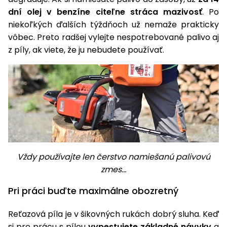
dní olej v benzíne citeľne stráca mazivosť
. Po
niekoľkých ďalších týždňoch už nemaže prakticky
vôbec. Preto radšej vylejte nespotrebované palivo aj
z píly, ak viete, že ju nebudete používať.
Vždy používajte len čerstvo namiešanú palivovú
zmes...
Pri práci buďte maximálne obozretný
Reťazová píla je v šikovných rukách dobrý sluha. Keď
si pre prácu s pílou
vypestujete základné návyky
a