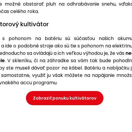
e možné obstarať pluh na odhrabávanie snehu, vďak
očas celého roka.
orový kultivátor
ry s pohonom na batériu sú súčasťou našich akumu
 ide o podobné stroje ako sú tie s pohonom na elektrinu
ednoducho sa ovládajú a ich veľkou výhodou je, že vás
ne
le
. V skleníku, či na záhradke sa vám tak bude pohodl
y ste museli dávať pozor na kábel. Batériu a nabíjačku
 samostatne, využiť ju však môžete na napájanie množs
rovnakého accu programu.
Zobraziť ponuku kultivátorov