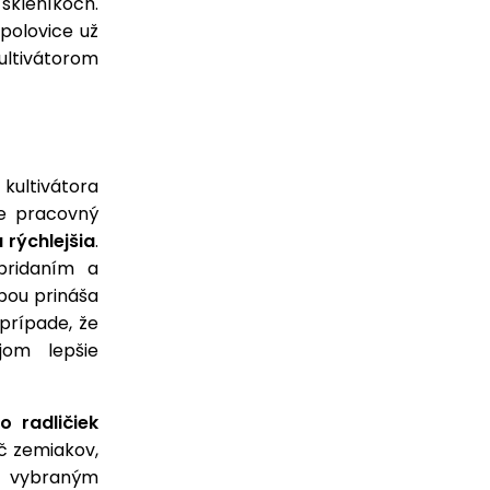
skleníkoch.
 polovice už
ultivátorom
 kultivátora
e pracovný
 rýchlejšia
.
pridaním a
ebou prináša
prípade, že
jom lepšie
o radličiek
č zemiakov,
K vybraným