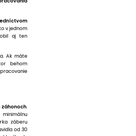
pracovania
redníctvom
ko v jednom
obil aj ten
ia. Ak máte
átor behom
apracovanie
a záhonoch
.
ú minimálnu
írka záberu
vidla od 30