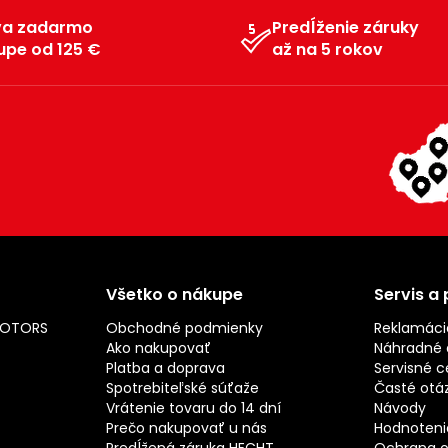
va zadarmo
Predĺženie záruky
upe od 125 €
až na 5 rokov
Všetko o nákupe
Servis a
MOTORS
Obchodné podmienky
Reklamáci
Ako nakupovať
Náhradné d
Platba a doprava
Servisné c
Spotrebiteľské súťaže
Časté otá
Vrátenie tovaru do 14 dní
Návody
Prečo nakupovať u nás
Hodnotenie