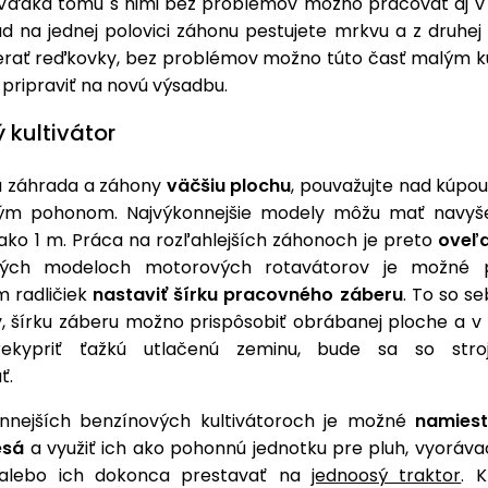
Vďaka tomu s nimi bez problémov možno pracovať aj v 
d na jednej polovici záhonu pestujete mrkvu a z druhej
erať reďkovky, bez problémov možno túto časť malým k
 pripraviť na novú výsadbu.
 kultivátor
 záhrada a záhony
väčšiu plochu
, pouvažujte nad kúpou
ým pohonom. Najvýkonnejšie modely môžu mať navyš
 ako 1 m. Práca na rozľahlejších záhonoch je preto
oveľa
ných modeloch motorových rotavátorov je možné 
 radličiek
nastaviť šírku pracovného záberu
. To so s
, šírku záberu možno prispôsobiť obrábanej ploche a v 
ekypriť ťažkú utlačenú zeminu, bude sa so stro
ť.
onnejších benzínových kultivátoroch je možné
namiest
esá
a využiť ich ako pohonnú jednotku pre pluh, vyoráva
 alebo ich dokonca prestavať na
jednoosý traktor
. 