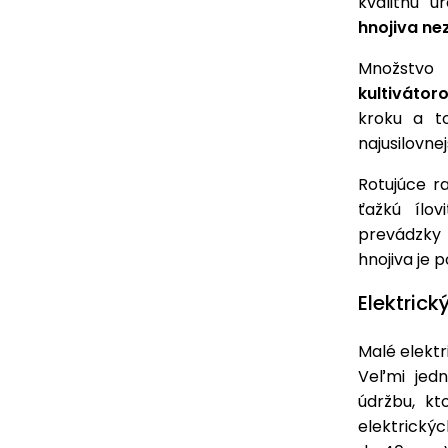
kvalitnú 
hnojiva ne
Množstvo
kultivátor
kroku a to
najusilovne
Rotujúce r
ťažkú ílo
prevádzky 
hnojiva je
Elektrick
Malé elektr
Veľmi jedn
údržbu, kt
elektrický