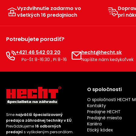
Vyzdvihnutie zadarmo vo
Dopra
všetkých 16 predajniach
pri nák
Potrebujete poradiť?
+421 46 542 03 20
hecht@hecht.sk
Po-Št 8-16:30 , Pi 8-16
Napíšte nám kedykoľvek
O spoločnosti
O spoločnosti HECHT 
Kontakty
Predajne HECHT
Sme
najväčší špecializovaný
Predajné miesta
predajca záhradnej techniky v EÚ
.
Kariéra
Prevádzkujeme
16 odborných
Etický kódex
predajní
s vyškoleným personálom.