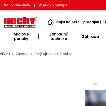
Náhradné diely
|
Všetko o nákupe
Nájsť najbližšiu predajňu (16
Akciové
Záhradná
Záhrada
ponuky
technika
HECHT
Záhrada
Porýľujte bez námahy!
31. 10. 2020