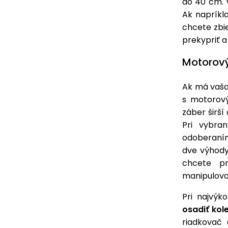
do 40 cm. 
Ak napríkla
chcete zbi
prekypriť a
Motorový
Ak má vaša
s motorov
záber širší
Pri vybra
odoberaním
dve výhody
chcete pr
manipulova
Pri najvýk
osadiť kol
riadkovač