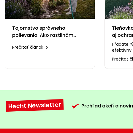
Tajomstvo správneho
Tieňovka
polievania: Ako rastlinám
aj ochra
pomôcť a neublížiť
Hľadáte r
Prečítať článok
efektívny 
záhrade v
Prečítať č
súkromie?
Hecht Newsletter
Prehľad akcií a novin