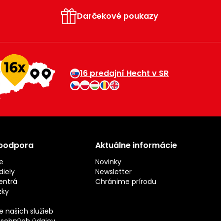
Darčekové poukazy
16 predajní Hecht v SR
 podpora
Aktuálne informácie
e
Novinky
iely
Newsletter
entrá
Chránime prírodu
zky
 našich služieb