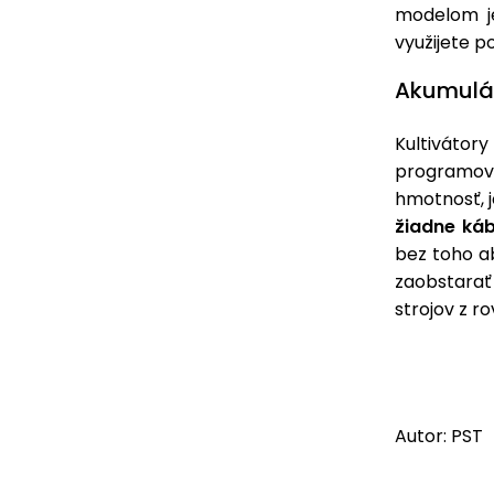
modelom j
využijete p
Akumulát
Kultiváto
programov a
hmotnosť, j
žiadne káb
bez toho ab
zaobstarať
strojov z 
Autor: PST