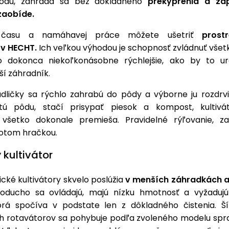
úrodu, záhrada sa bez dôkladného
prekyprenia a za
zaobíde.
 času a namáhavej práce môžete ušetriť
prost
ov HECHT.
Ich veľkou výhodou je schopnosť zvládnuť všet
 dokonca niekoľkonásobne rýchlejšie, ako by to ur
jší záhradník.
adličky sa rýchlo zahrabú do pôdy a výborne ju rozdrv
vitú pôdu, stačí prisypať piesok a kompost, kultiv
všetko dokonale premieša. Pravidelné rýľovanie, z
 potom hračkou.
ý kultivátor
ické kultivátory skvelo poslúžia
v menších záhradkách 
oducho sa ovládajú, majú nízku hmotnosť a vyžaduj
orá spočíva v podstate len z dôkladného čistenia. Š
ch rotavátorov sa pohybuje podľa zvoleného modelu spra