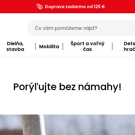
Doprava zadarmo od 125 €
)
Dielňa,
Šport a voľný
Det
Mobilita
stavba
čas
hra
Porýľujte bez námahy!