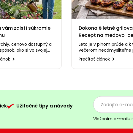
 vám zaistí súkromie
Dokonalé letné grilova
nu
Recept na medovo-c
kuracie stehná, ktoré s
ýchly, cenovo dostupný a
Leto je v plnom prúde a k
zamilujete
spôsob, ako si vo svojej
večerom neodmysliteľne 
ytvoriť dokonalé
dreveného uhlia, praskani
lánok
Prečítať článok
 Alebo…
smiech s priateľmi…
iek
Užitočné tipy a návody
Vložením e-mailu 