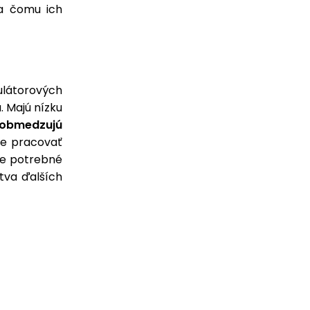
a čomu ich
látorových
. Majú nízku
obmedzujú
ne pracovať
 je potrebné
tva ďalších