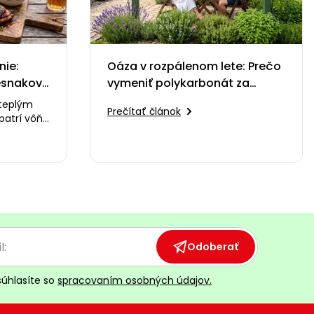
nie:
Oáza v rozpálenom lete: Prečo
esnakové
vymeniť polykarbonát za
i
zelenú pergolu
 teplým
Prečítať článok
patrí vôňa
e ohňa a
Odoberať
súhlasíte so
spracovaním osobných údajov.