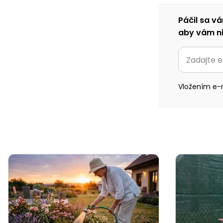
Páčil sa vá
aby vám ni
Vložením e-m