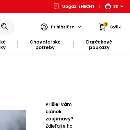
Magazín HECHT
|
SK
0
Prihlásiť sa
Košík
ské
Chovateľské
Darčekové
čky
potreby
poukazy
Prišiel Vám
článok
zaujímavý?
Zdieľajte ho