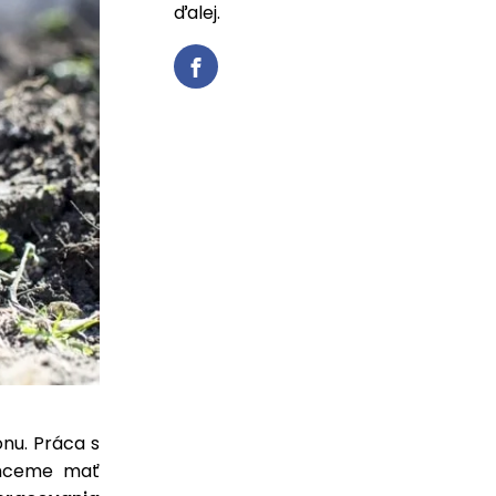
ďalej.
nu. Práca s
chceme mať