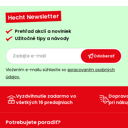
Hecht Newsletter
Prehľad akcií a noviniek
Užitočné tipy a návody
Odoberať
Vložením e-mailu súhlasíte so
spracovaním osobných
údajov.
Vyzdvihnutie zadarmo vo
Doprav
všetkých 16 predajniach
pri náku
Potrebujete poradiť?