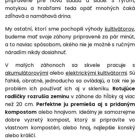
pripravené pre novú sadbu a siatie. S rýľom,
úložné
vozidlá
Ochrana
Štiepačky
stoly
obrubníky
Vidly
boxy
motykou a hrabľami teda opäť mnohých čaká
rastlín
Náhradné
dreva
Príslušenstvo
Seniorské
zdĺhavá a namáhavá drina.
nože
Vibračné
Tieniace
vozíky
Záhradné
Drviče
dosky
textílie
koše
My ostatní, ktorí sme pochopili výhody
kultivátorov
,
vetiev
budeme mať svoje záhony pripravené za pár minút,
Prilby
Odpudzovače
Transportéry
a to naviac spôsobom, akého nie je možné s ručným
Krhly
a pasce
Špalíkovače
náradím nikdy dosiahnuť.
Rezačky
Doplnky
Fukáre a
na
V malých záhonoch sa skvele pracuje s
vysávače
betón
akumulátorovými
alebo
elektrickými kultivátormi
. Sú
na lístie
ľahké, obratné, jednoducho sa ovládajú, a tak nie je
Meracie
problém ich používať ich aj v skleníku.
Rotujúce
Záhradné
prístroje
vozíky
radličky rozrušia zeminu
v záhone do hĺbky aj viac
Nabíjačky
než 20 cm.
Perfektne ju premieša aj s pridaným
autobatérií
kompostom
alebo hnojivom. Ideálny je samozrejme
Fúriky
dobre vyzretý kompost, ktorý si pripravíte vo
Vykurovanie
vlastnom kompostéri, alebo hnoj, najlepšie konský
Rozmetadlá
alebo králičí.
a posypové