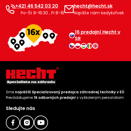
+421 46 542 03 20
hecht@hecht.sk
Po-Št 8-16:30 , Pi 8-16
Napíšte nám kedykoľvek
16 predajní Hecht v
SR
Sme
najväčší špecializovaný predajca záhradnej techniky v EÚ
.
Prevádzkujeme
16 odborných predajní
s vyškoleným personálom.
Sledujte nás