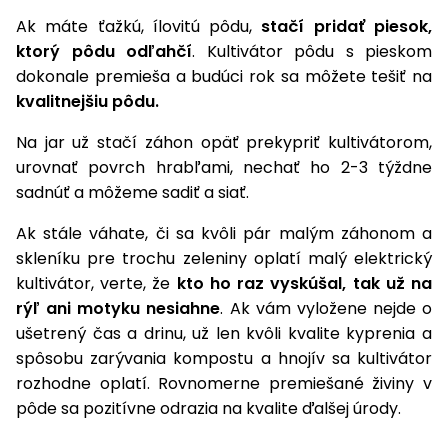
vozíky
Navijaky
Ak máte ťažkú, ílovitú pôdu,
stačí pridať piesok,
Čerpadlá
ktorý pôdu odľahčí
. Kultivátor pôdu s pieskom
a
dokonale premieša a budúci rok sa môžete tešiť na
Príslušenstvo
vodárne
kvalitnejšiu pôdu.
Vysokotlakové
Na jar už stačí záhon opäť prekypriť kultivátorom,
Bagre
umývačky
urovnať povrch hrabľami, nechať ho 2-3 týždne
sadnúť a môžeme sadiť a siať.
Zametacie
stroje
Ak stále váhate, či sa kvôli pár malým záhonom a
Snežné
skleníku pre trochu zeleniny oplatí malý elektrický
frézy
kultivátor, verte, že
kto ho raz vyskúšal, tak už na
rýľ ani motyku nesiahne
. Ak vám vyložene nejde o
Odhŕňače
ušetrený čas a drinu, už len kvôli kvalite kyprenia a
a lopaty
spôsobu zarývania kompostu a hnojív sa kultivátor
na sneh
rozhodne oplatí. Rovnomerne premiešané živiny v
Postrekovače
pôde sa pozitívne odrazia na kvalite ďalšej úrody.
a rosiče