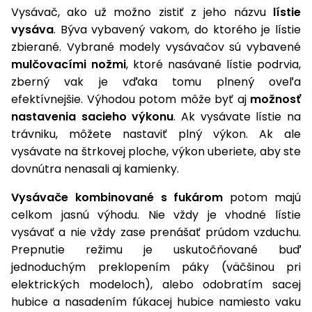
Vysávač, ako už možno zistiť z jeho názvu
lístie
Príslušenstvo
vysáva
. Býva vybavený vakom, do ktorého je lístie
zbierané. Vybrané modely vysávačov sú vybavené
mulčovacími nožmi
, ktoré nasávané lístie podrvia,
zberný vak je vďaka tomu plnený oveľa
efektívnejšie. Výhodou potom môže byť aj
možnosť
nastavenia sacieho výkonu
. Ak vysávate lístie na
trávniku, môžete nastaviť plný výkon. Ak ale
vysávate na štrkovej ploche, výkon uberiete, aby ste
dovnútra nenasali aj kamienky.
Vysávače kombinované s fukárom
potom majú
celkom jasnú výhodu. Nie vždy je vhodné lístie
vysávať a nie vždy zase prenášať prúdom vzduchu.
Prepnutie režimu je uskutočňované buď
jednoduchým preklopením páky (väčšinou pri
elektrických modeloch), alebo odobratím sacej
hubice a nasadením fúkacej hubice namiesto vaku