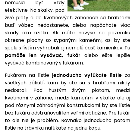
vozíky
nemusia byť vždy
Navijaky
efektívne. Na skalky, pod
Čerpadlá
živé ploty a do kvetinových záhonoch sa hrabľami
a
buď vôbec nedostanete, alebo napáchate viac
Príslušenstvo
vodárne
škody ako úžitku. Ak máte navyše na pozemku
Vysokotlakové
okresne plochy so sypanými kameňmi, asi by ste
Bagre
umývačky
spolu s lístím vyhrabali aj nemalú časť kamienkov. Tu
pomôže len vysávač, fukár
alebo ešte lepšie
Zametacie
vysávač kombinovaný s fukárom.
stroje
Fukárom na lístie
jednoducho vyfúkate lístie
zo
Snežné
všetkých zákutí, kam by ste sa s hrabľami nikdy
frézy
nedostali. Pod hustým živým plotom, medzi
Odhŕňače
kvetinami v záhone, medzi kameňmi v skalke ale aj
a lopaty
pod rôznymi záhradnými konštrukciami by ste lístie
na sneh
bez fukáru odstraňovali len veľmi obtiažne. Pre fukár
to ale nie je problém. Rovnako jednoducho potom
Postrekovače
lístie na trávniku nafúkate na jednu kopu.
a rosiče