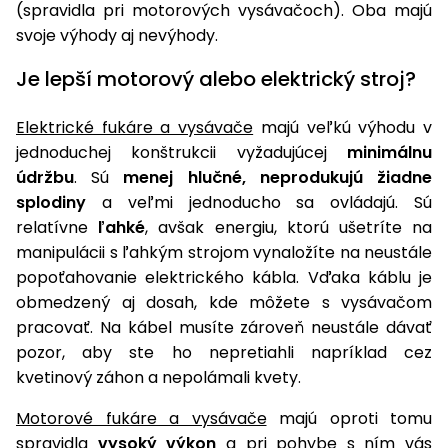
(spravidla pri motorových vysávačoch). Oba majú
svoje výhody aj nevýhody.
Je lepší motorový alebo elektrický stroj?
Elektrické fukáre a vysávače
majú veľkú výhodu v
jednoduchej konštrukcii vyžadujúcej
minimálnu
údržbu
. Sú
menej hlučné, neprodukujú žiadne
splodiny
a veľmi jednoducho sa ovládajú. Sú
relatívne
ľahké
, avšak energiu, ktorú ušetríte na
manipulácii s ľahkým strojom vynaložíte na neustále
popoťahovanie elektrického kábla. Vďaka káblu je
obmedzený aj dosah, kde môžete s vysávačom
pracovať. Na kábel musíte zároveň neustále dávať
pozor, aby ste ho nepretiahli napríklad cez
kvetinový záhon a nepolámali kvety.
Motorové fukáre a vysávače
majú oproti tomu
spravidla
vysoký výkon
a pri pohybe s ním vás