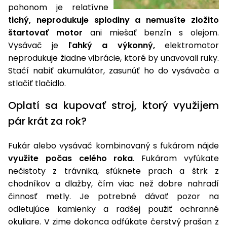
pohonom je relatívne
tichý, neprodukuje splodiny a nemusíte zložito
štartovať motor
ani miešať benzín s olejom.
Vysávač je
ľahký a výkonný,
elektromotor
neprodukuje žiadne vibrácie, ktoré by unavovali ruky.
Stačí nabiť akumulátor, zasunúť ho do vysávača a
stlačiť tlačidlo.
Oplatí sa kupovať stroj, ktorý využijem
pár krát za rok?
Fukár alebo vysávač kombinovaný s fukárom nájde
využite počas celého roka
. Fukárom vyfúkate
nečistoty z trávnika, sfúknete prach a štrk z
chodníkov a dlažby, čím viac než dobre nahradí
činnosť metly. Je potrebné dávať pozor na
odletujúce kamienky a radšej použiť ochranné
okuliare. V zime dokonca odfúkate čerstvý prašan z