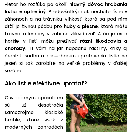
úložné
vozidlá
Ochrana
Štiepačky
vietor ho rozfúka po okolí,
hlavný dôvod hrabania
stoly
obrubníky
Vidly
boxy
rastlín
Náhradné
dreva
lístia je úplne iný
. Predovšetkým ak necháte lístie v
Príslušenstvo
Seniorské
nože
Vibračné
Tieniace
záhonoch a na trávniku, vlhkosť, ktorá sa pod ním
vozíky
Záhradné
Drviče
dosky
textílie
drží, je živnou pôdou pre
huby a plesne
, ktoré môžu
koše
vetiev
trávnik a kvetiny v záhone zlikvidovať. A čo je ešte
Prilby
Odpudzovače
Transportéry
horšie, v lístí môžu prežívať
rôzni škodcovia a
Krhly
a pasce
Špalíkovače
choroby
. Tí vám na jar napadnú rastliny, kríky aj
Rezačky
Doplnky
čerstvú sadbu a zanedbaním upratovania lístia na
Fukáre a
na
jeseň si tak zarobíte na veľké problémy v ďalšej
vysávače
betón
sezóne.
na lístie
Meracie
Ako lístie efektívne upratať?
Záhradné
prístroje
vozíky
Osvedčeným spôsobom
Nabíjačky
autobatérií
sú už desaťročia
Fúriky
samozrejme klasické
hrable, ktoré však v
Vykurovanie
Rozmetadlá
moderných záhradách
a posypové