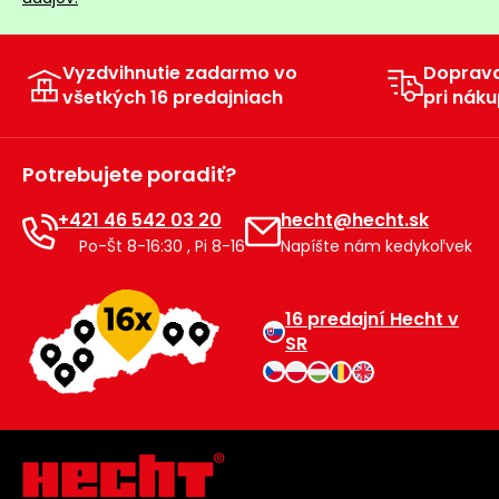
Vyzdvihnutie zadarmo vo
Doprav
všetkých 16 predajniach
pri náku
Potrebujete poradiť?
+421 46 542 03 20
hecht@hecht.sk
Po-Št 8-16:30 , Pi 8-16
Napíšte nám kedykoľvek
16 predajní Hecht v
SR