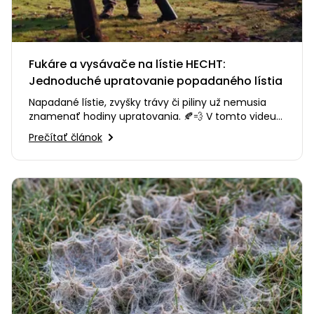
Fukáre a vysávače na lístie HECHT:
Jednoduché upratovanie popadaného lístia
Napadané lístie, zvyšky trávy či piliny už nemusia
znamenať hodiny upratovania. 🍂💨 V tomto videu
vám predstavíme fukáre…
Prečítať článok