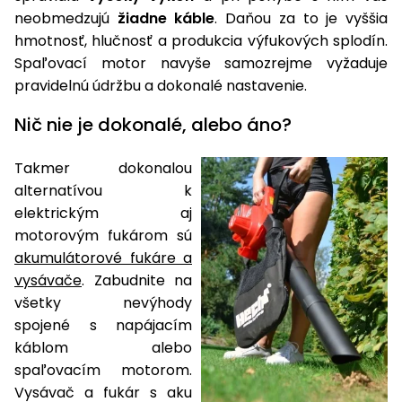
neobmedzujú
žiadne káble
. Daňou za to je vyššia
hmotnosť, hlučnosť a produkcia výfukových splodín.
Spaľovací motor navyše samozrejme vyžaduje
pravidelnú údržbu a dokonalé nastavenie.
Nič nie je dokonalé, alebo áno?
Takmer dokonalou
alternatívou k
elektrickým aj
motorovým fukárom sú
akumulátorové fukáre a
vysávače
. Zabudnite na
všetky nevýhody
spojené s napájacím
káblom alebo
spaľovacím motorom.
Vysávač a fukár s aku