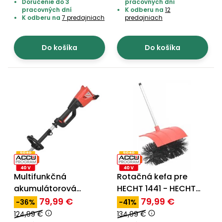
Doručenie do 3
pracovných dní
pracovných dní
K odberu na
12
K odberu na
7 predajniach
predajniach
Do košíka
Do košíka
Multifunkčná
Rotačná kefa pre
akumulátorová
HECHT 1441 - HECHT
pohonná jednotka -
00144165
79,99 €
79,99 €
-36%
-41%
HECHT 1441
124,99 €
134,99 €