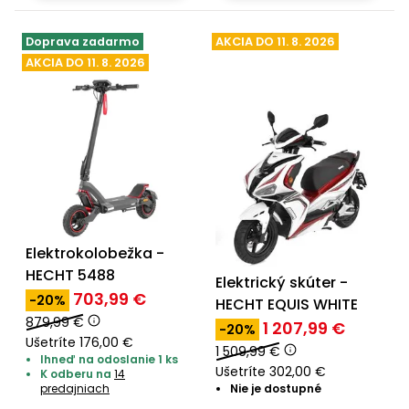
vozíky
Navijaky
Čerpadlá
Doprava zadarmo
AKCIA DO 11. 8. 2026
a
AKCIA DO 11. 8. 2026
Príslušenstvo
vodárne
Vysokotlakové
Bagre
umývačky
Zametacie
stroje
Snežné
Elektrokolobežka -
frézy
HECHT 5488
Elektrický skúter -
Odhŕňače
703,99 €
-20%
HECHT EQUIS WHITE
a lopaty
879,99 €
1 207,99 €
-20%
na sneh
Ušetríte 176,00 €
1 509,99 €
Ihneď na odoslanie 1 ks
Postrekovače
Ušetríte 302,00 €
K odberu na
14
a rosiče
predajniach
Nie je dostupné