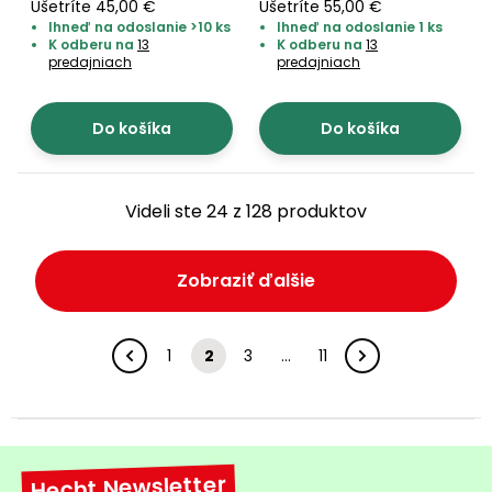
Ušetríte 45,00 €
Ušetríte 55,00 €
Ihneď na odoslanie >10 ks
Ihneď na odoslanie 1 ks
K odberu na
13
K odberu na
13
predajniach
predajniach
Do košíka
Do košíka
Videli ste 24 z 128 produktov
Zobraziť ďalšie
1
2
3
…
11
Hecht Newsletter