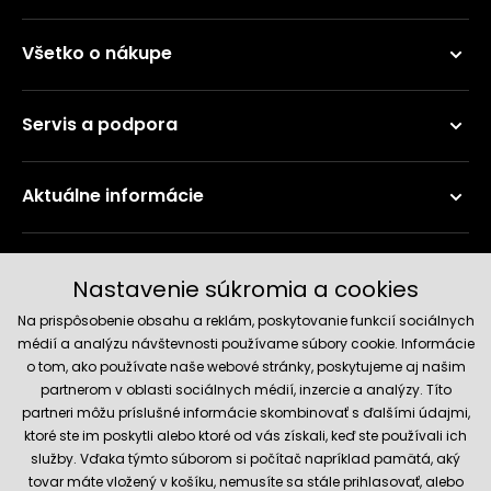
Všetko o nákupe
Servis a podpora
Aktuálne informácie
Doručenie a platobné metódy
Nastavenie súkromia a cookies
Na prispôsobenie obsahu a reklám, poskytovanie funkcií sociálnych
médií a analýzu návštevnosti používame súbory cookie. Informácie
o tom, ako používate naše webové stránky, poskytujeme aj našim
partnerom v oblasti sociálnych médií, inzercie a analýzy. Títo
partneri môžu príslušné informácie skombinovať s ďalšími údajmi,
ktoré ste im poskytli alebo ktoré od vás získali, keď ste používali ich
služby. Vďaka týmto súborom si počítač napríklad pamätá, aký
Spoľahlivý obchod
tovar máte vložený v košíku, nemusíte sa stále prihlasovať, alebo