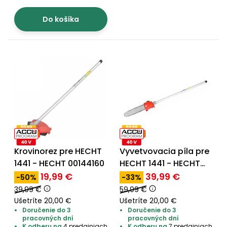
Príslušenstvo
Do košíka
Krovinorez pre HECHT
Vyvetvovacia píla pre
1441 - HECHT 00144160
HECHT 1441 - HECHT
00144161
19,99 €
39,99 €
-50%
-33%
39,99 €
59,99 €
Ušetríte 20,00 €
Ušetríte 20,00 €
Doručenie do 3
Doručenie do 3
pracovných dní
pracovných dní
K odberu na
4 predajniach
K odberu na
7 predajniach