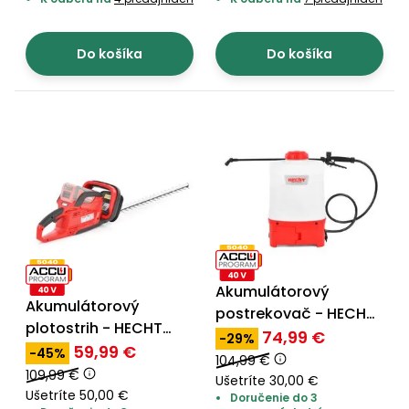
Do košíka
Do košíka
Akumulátorový
Akumulátorový
postrekovač - HECHT
plotostrih - HECHT
9415
74,99 €
-29%
6040
59,99 €
-45%
104,99 €
109,99 €
Ušetríte 30,00 €
Ušetríte 50,00 €
Doručenie do 3