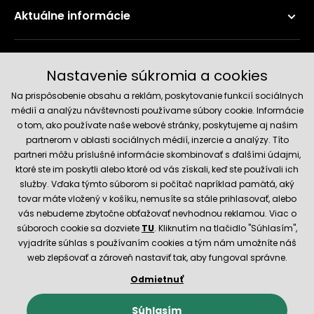
Aktuálne informácie
Doručenie a platobné metódy
Nastavenie súkromia a cookies
Na prispôsobenie obsahu a reklám, poskytovanie funkcií sociálnych
médií a analýzu návštevnosti používame súbory cookie. Informácie
o tom, ako používate naše webové stránky, poskytujeme aj našim
partnerom v oblasti sociálnych médií, inzercie a analýzy. Títo
partneri môžu príslušné informácie skombinovať s ďalšími údajmi,
ktoré ste im poskytli alebo ktoré od vás získali, keď ste používali ich
služby. Vďaka týmto súborom si počítač napríklad pamätá, aký
Spoľahlivý obchod
tovar máte vložený v košíku, nemusíte sa stále prihlasovať, alebo
vás nebudeme zbytočne obťažovať nevhodnou reklamou. Viac o
súboroch cookie sa dozviete
TU
. Kliknutím na tlačidlo "Súhlasím",
vyjadríte súhlas s používaním cookies a tým nám umožníte náš
web zlepšovať a zároveň nastaviť tak, aby fungoval správne.
Odmietnuť
© 2026 Hecht.cz
Obchodné podmienky
Nastavenie cookies
Súhlasím