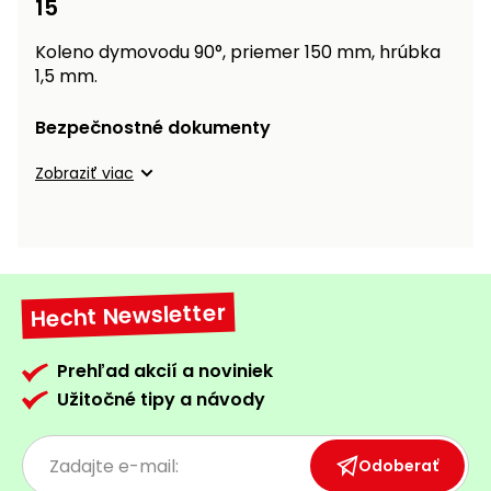
15
vozíky
Navijaky
Čerpadlá
Koleno dymovodu 90°, priemer 150 mm, hrúbka
a
1,5 mm.
Príslušenstvo
vodárne
Bezpečnostné dokumenty
Vysokotlakové
Bagre
umývačky
Zobraziť viac
Zametacie
stroje
Snežné
frézy
Hecht Newsletter
Odhŕňače
Prehľad akcií a noviniek
a lopaty
Užitočné tipy a návody
na sneh
Postrekovače
a rosiče
Odoberať