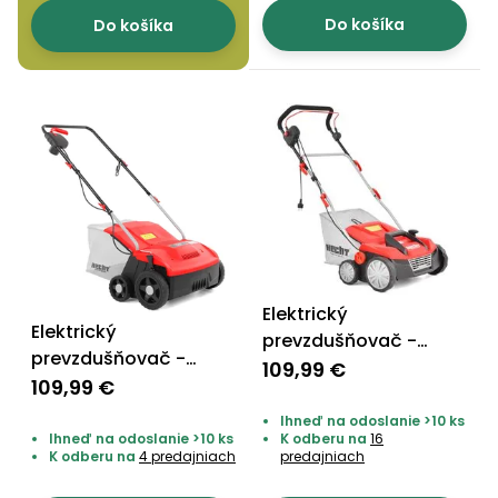
Do košíka
Do košíka
Elektrický
Elektrický
prevzdušňovač -
prevzdušňovač -
HECHT 1683 2in1
109,99 €
HECHT 14032
109,99 €
Ihneď na odoslanie >10 ks
Ihneď na odoslanie >10 ks
K odberu na
16
K odberu na
4 predajniach
predajniach