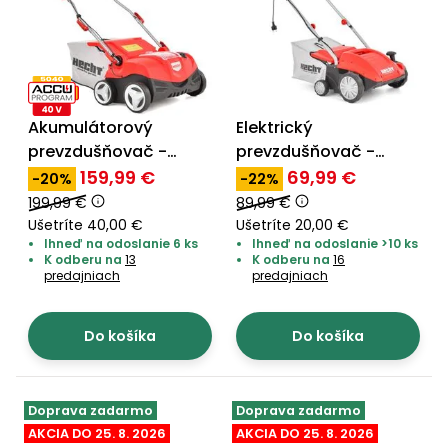
úložné
vozidlá
Ochrana
Štiepačky
stoly
obrubníky
Vidly
boxy
rastlín
Náhradné
dreva
Príslušenstvo
Seniorské
nože
Vibračné
Tieniace
vozíky
Záhradné
Drviče
dosky
textílie
koše
vetiev
Prilby
Odpudzovače
Akumulátorový
Elektrický
Transportéry
Krhly
a pasce
Špalíkovače
prevzdušňovač -
prevzdušňovač -
HECHT 1384
HECHT 1420 2in1
159,99 €
69,99 €
-20%
-22%
Rezačky
Doplnky
Fukáre a
199,99 €
89,99 €
na
vysávače
Ušetríte 40,00 €
Ušetríte 20,00 €
betón
na lístie
Ihneď na odoslanie 6 ks
Ihneď na odoslanie >10 ks
K odberu na
13
K odberu na
16
Meracie
predajniach
predajniach
Záhradné
prístroje
vozíky
Nabíjačky
Do košíka
Do košíka
autobatérií
Fúriky
Vykurovanie
Rozmetadlá
Doprava zadarmo
Doprava zadarmo
a posypové
AKCIA DO 25. 8. 2026
AKCIA DO 25. 8. 2026