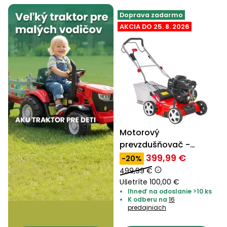
Príslušenstvo
Doprava zadarmo
AKCIA DO 25. 8. 2026
Motorový
prevzdušňovač -
HECHT 5676 2in1
399,99 €
-20%
499,99 €
Ušetríte 100,00 €
Ihneď na odoslanie >10 ks
K odberu na
16
predajniach