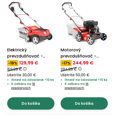
vozíky
Navijaky
Čerpadlá
a
Príslušenstvo
vodárne
Vysokotlakové
Bagre
umývačky
Zametacie
Elektrický
Motorový
stroje
prevzdušňovač -
prevzdušňovač -
HECHT 1999 2 in 1
HECHT 5645
129,99 €
244,99 €
-19%
-17%
Snežné
159,99 €
294,99 €
frézy
Ušetríte 30,00 €
Ušetríte 50,00 €
Ihneď na odoslanie >10 ks
Ihneď na odoslanie >10 ks
Odhŕňače
K odberu na
16
K odberu na
16
a lopaty
predajniach
predajniach
na sneh
Postrekovače
Do košíka
Do košíka
a rosiče