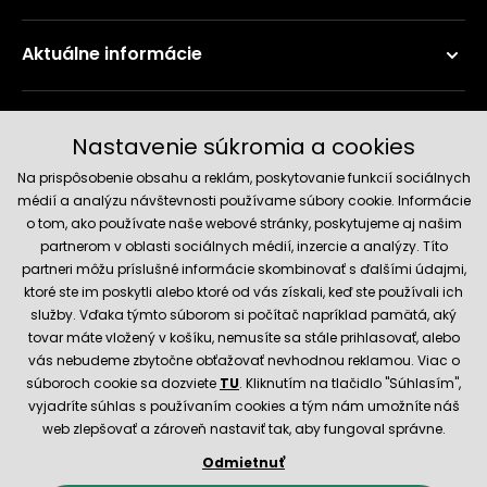
Aktuálne informácie
Doručenie a platobné metódy
Nastavenie súkromia a cookies
Na prispôsobenie obsahu a reklám, poskytovanie funkcií sociálnych
médií a analýzu návštevnosti používame súbory cookie. Informácie
o tom, ako používate naše webové stránky, poskytujeme aj našim
partnerom v oblasti sociálnych médií, inzercie a analýzy. Títo
partneri môžu príslušné informácie skombinovať s ďalšími údajmi,
ktoré ste im poskytli alebo ktoré od vás získali, keď ste používali ich
služby. Vďaka týmto súborom si počítač napríklad pamätá, aký
Spoľahlivý obchod
tovar máte vložený v košíku, nemusíte sa stále prihlasovať, alebo
vás nebudeme zbytočne obťažovať nevhodnou reklamou. Viac o
súboroch cookie sa dozviete
TU
. Kliknutím na tlačidlo "Súhlasím",
vyjadríte súhlas s používaním cookies a tým nám umožníte náš
web zlepšovať a zároveň nastaviť tak, aby fungoval správne.
Odmietnuť
© 2026 Hecht.cz
Obchodné podmienky