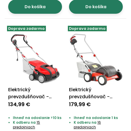
Do košíka
Do košíka
Doprava zadarmo
Doprava zadarmo
Elektrický
Elektrický
prevzdušňovač -
prevzdušňovač -
HECHT 1948 2 in 1
HECHT 1739
134,99 €
179,99 €
Ihneď na odoslanie >10 ks
Ihneď na odoslanie 1 ks
K odberu na
15
K odberu na
16
predajniach
predajniach