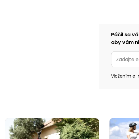
Páčil sa vá
aby vám ni
Vložením e-m