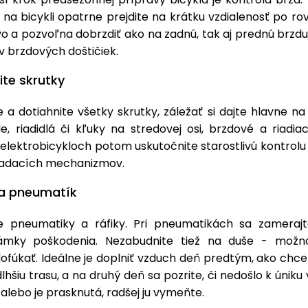
 na bicykli opatrne prejdite na krátku vzdialenosť po ro
ivo a pozvoľna dobrzdiť ako na zadnú, tak aj prednú brzd
av brzdových doštičiek.
ite skrutky
e a dotiahnite všetky skrutky, záležať si dajte hlavne na
e, riadidlá či kľuky na stredovej osi, brzdové a riadia
elektrobicykloch potom uskutočnite starostlivú kontrolu
kladacích mechanizmov.
la pneumatík
te pneumatiky a ráfiky. Pri pneumatikách sa zamerajt
námky poškodenia. Nezabudnite tiež na duše - možn
ofúkať. Ideálne je doplniť vzduch deň predtým, ako chce
dlhšiu trasu, a na druhý deň sa pozrite, či nedošlo k úniku
 alebo je prasknutá, radšej ju vymeňte.