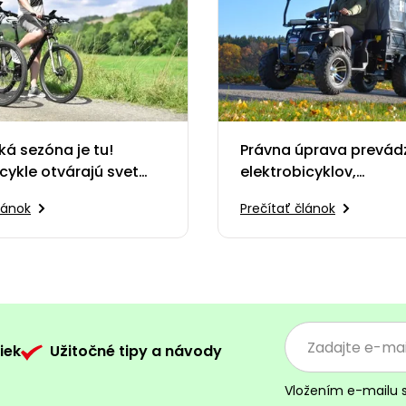
ká sezóna je tu!
Právna úprava prevád
icykle otvárajú svet
elektrobicyklov,
pre každého
elektrokolobežiek, mo
lánok
Prečítať článok
a štvorkoliek v SR
iek
Užitočné tipy a návody
Vložením e-mailu 