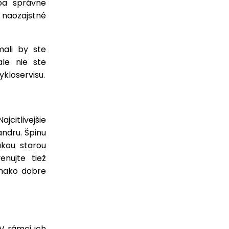
iba správne
 naozajstné
mali by ste
ale nie ste
ykloservisu.
jcitlivejšie
andru. Špinu
akou starou
nujte tiež
vnako dobre
 V rámci ich