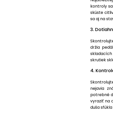
kontroly sa
skúste citl
sa aj na st
3. Dotiahn
Skontrolujt
držia pedál
skladacích 
skrutiek s
4. Kontro
Skontroluj
nejavia z
potrebné d
vyraziť na 
duša sfúkla