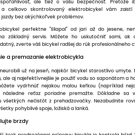
spoľahlivosť, ale tiež o vašu bezpečnosť. Pretože 
a celkovo skontrolovaný elektrobicykel vám zaistí
z jazdy bez akýchkoľvek problémov.
obicykel perfektne "šliapal" od jari až do jesene, ne
a základný servis. Môžete ho uskutočniť sami, ak 
datný, zverte váš bicykel radšej do rúk profesionálneho c
nie a premazanie elektrobicykla
neurobili už na jeseň, najskôr bicykel starostlivo umyte. Na
u, ale aj najefektívnejšie je použiť vodu so saponátom a h
ôžete vydrhnúť nejakou malou kefkou (napríklad nej
 následne reťaz poriadne premažte. Dôkladne sa ve
u všetkých nečistôt z prehadzovačky. Nezabudnite ro
etky pohyblivé spoje, ložiská a lanká.
lujte brzdy
jší krok predsezónnej prípravy bicykla je kontrola bŕzd.