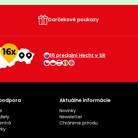
Darčekové poukazy
16 predajní Hecht v SR
 podpora
Aktuálne informácie
e
Novinky
iely
Newsletter
entrá
Chránime prírodu
zky