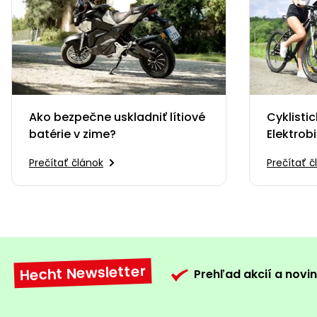
Ako bezpečne uskladniť lítiové
Cyklistic
batérie v zime?
Elektrob
výletov 
Prečítať článok
Prečítať č
Hecht Newsletter
Prehľad akcií a novin