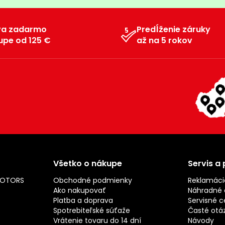
va zadarmo
Predĺženie záruky
upe od 125 €
až na 5 rokov
Všetko o nákupe
Servis a
MOTORS
Obchodné podmienky
Reklamáci
Ako nakupovať
Náhradné d
Platba a doprava
Servisné c
Spotrebiteľské súťaže
Časté otá
Vrátenie tovaru do 14 dní
Návody