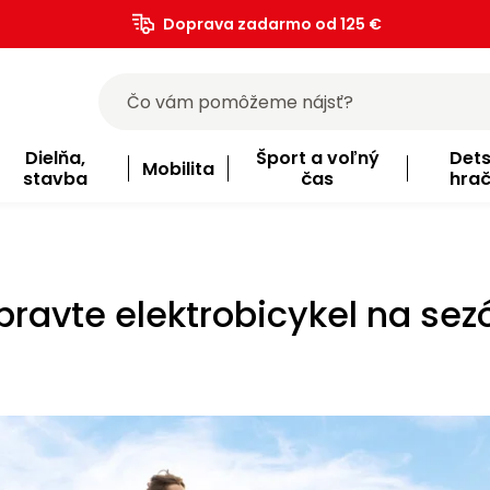
Doprava zadarmo od 125 €
)
Dielňa,
Šport a voľný
Det
Mobilita
stavba
čas
hra
ipravte elektrobicykel na sez