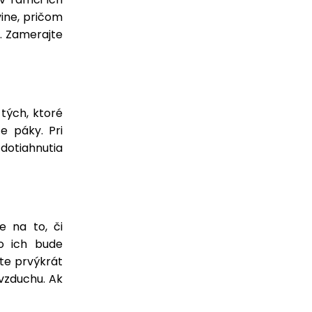
vine, pričom
u. Zamerajte
 tých, ktoré
ce páky. Pri
 dotiahnutia
e na to, či
o ich bude
te prvýkrát
 vzduchu. Ak