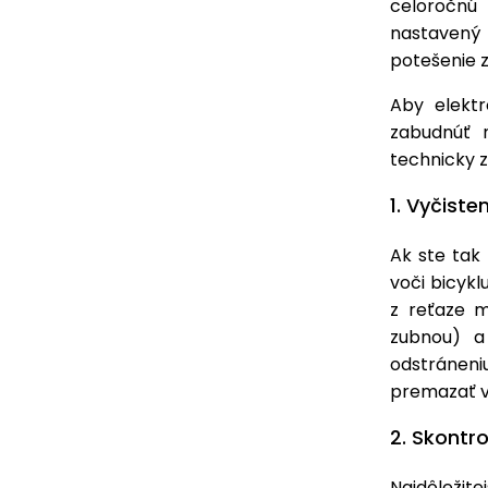
celoročnú 
nastavený 
potešenie 
Aby elektr
zabudnúť n
technicky z
1. Vyčiste
Ak ste tak 
voči bicykl
z reťaze m
zubnou) a
odstráneni
premazať vš
2. Skontro
Najdôležite