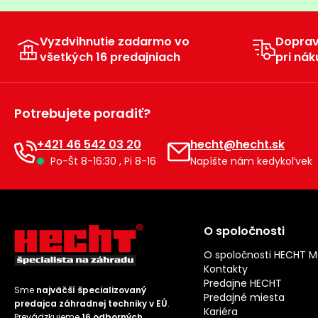
Vyzdvihnutie zadarmo vo
Dopra
všetkých 16 predajniach
pri nák
Potrebujete poradiť?
+421 46 542 03 20
hecht@hecht.sk
Po-Št 8-16:30 , Pi 8-16
Napíšte nám kedykoľvek
O spoločnosti
O spoločnosti HECHT 
Kontakty
Predajne HECHT
Sme
najväčší špecializovaný
Predajné miesta
predajca záhradnej techniky v EÚ
.
Kariéra
Prevádzkujeme
16 odborných