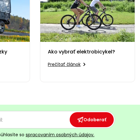
zky
Ako vybrať elektrobicykel?
Prečítať článok
tocyklov
Odoberať
súhlasíte so
spracovaním osobných údajov.