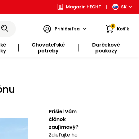
Magazín HECHT
|
SK
0
Prihlásiť sa
Košík
ské
Chovateľské
Darčekové
čky
potreby
poukazy
ónu
Prišiel Vám
článok
zaujímavý?
Zdieľajte ho