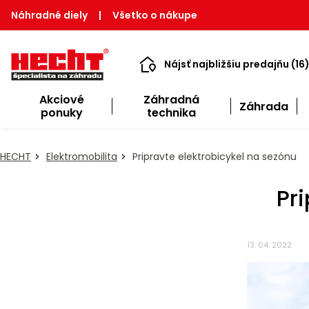
Náhradné diely
|
Všetko o nákupe
Nájsť najbližšiu predajňu (16
Akciové
Záhradná
Záhrada
ponuky
technika
HECHT
Elektromobilita
Pripravte elektrobicykel na sezónu
Pr
13. 04. 2022