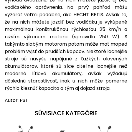
vodičského oprávnenia. Na prvý pohľad môžu
vyzerať veľmi podobne, ako HECHT BETIS. Avšak to,
že na nich môžete jazdiť bez vodičáku je vykúpené
maximálnou konštrukčnou rýchlosťou 25 km/h a
nižším výkonom motora (spravidla 250 W). S
takýmto slabým motorom potom môže mať moped
problém vyjsť do prudších kopcov. Niektoré lacnejšie
stroje sú navyše napájané z ťažkých olovených
akumulátorov, ktoré sú síce citeľne lacnejšie než
moderné lítiové akumulátory, avšak vyžadujú
dôslednú starostlivosť, inak u nich môže pomerne
rýchlo klesnúť kapacita a tým aj dojazd stroja.
Autor: PST
SÚVISIACE KATEGÓRIE