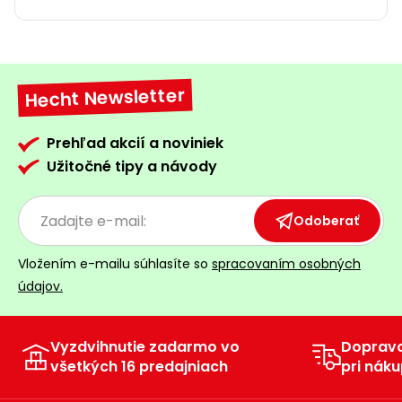
Hecht Newsletter
Prehľad akcií a noviniek
Užitočné tipy a návody
Odoberať
Vložením e-mailu súhlasíte so
spracovaním osobných
údajov.
Vyzdvihnutie zadarmo vo
Doprav
všetkých 16 predajniach
pri náku