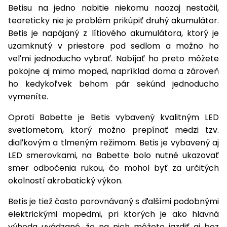
Betisu na jedno nabitie niekomu naozaj nestačil,
teoreticky nie je problém prikúpiť druhý akumulátor.
Betis je napájaný z lítiového akumulátora, ktorý je
uzamknutý v priestore pod sedlom a možno ho
veľmi jednoducho vybrať. Nabíjať ho preto môžete
pokojne aj mimo moped, napríklad doma a zároveň
ho kedykoľvek behom pár sekúnd jednoducho
vymeníte.
Oproti Babette je Betis vybavený kvalitným LED
svetlometom, ktorý možno prepínať medzi tzv.
diaľkovým a tlmeným režimom. Betis je vybavený aj
LED smerovkami, na Babette bolo nutné ukazovať
smer odbočenia rukou, čo mohol byť za určitých
okolností akrobatický výkon.
Betis je tiež často porovnávaný s ďalšími podobnými
elektrickými mopedmi, pri ktorých je ako hlavná
výhoda uvádzané, že na nich môžete jazdiť aj bez