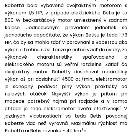
vozíky
Babetta bola vybavená dvojtaktným motorom s
Navijaky
výkonom 1,5 HP, v prípade elektrického Betis je to
Čerpadlá
a
800 W bezkartáčový motor umiestnený v zadnom
Príslušenstvo
vodárne
kolese. Jednoduchým prevodom jednotiek sa
jednoducho dopočítate, že výkon Betisu je teda 1,73
Vysokotlakové
HP, čo by sa mohlo zdať v porovnaní s Babettou ako
Bagre
umývačky
výkon o tretinu nižší. Lenže je nutné vziať do úvahy, že
výkonové charakteristiky spaľovacieho a
Zametacie
stroje
elektrického motoru sú veľmi rozdielne. Zatiaľ čo
dvojtaktný motor Babetty dosahoval maximálny
Snežné
výkon až pri dosiahnutí 4500 ot./min., elektromotor
frézy
je schopný podávať plný výkon prakticky od
nulových otáčok. Najvyšší výkon je pritom pri
Odhŕňače
a lopaty
mopede potrebný najmä pri rozjazde a v tomto
na sneh
ohľade je teda elektromotor oveľa efektívnejší. V
jazdných vlastnostiach sa teda Betis pôvodnej
Postrekovače
Babette viac než vyrovná. Maximálnu rýchlosť má
a rosiče
Babetta aj Betis rovnakú - 40 km/h.