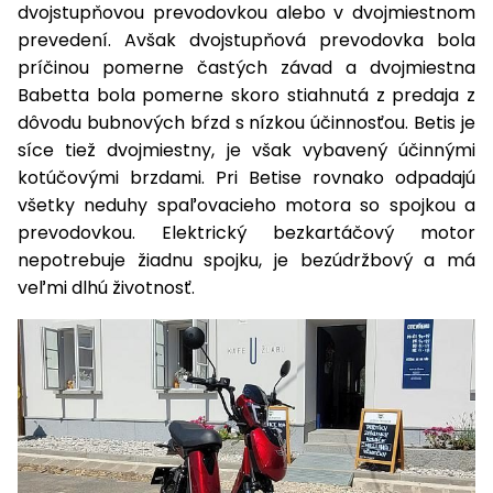
dvojstupňovou prevodovkou alebo v dvojmiestnom
prevedení. Avšak dvojstupňová prevodovka bola
príčinou pomerne častých závad a dvojmiestna
Babetta bola pomerne skoro stiahnutá z predaja z
dôvodu bubnových bŕzd s nízkou účinnosťou. Betis je
síce tiež dvojmiestny, je však vybavený účinnými
kotúčovými brzdami. Pri Betise rovnako odpadajú
všetky neduhy spaľovacieho motora so spojkou a
prevodovkou. Elektrický bezkartáčový motor
nepotrebuje žiadnu spojku, je bezúdržbový a má
veľmi dlhú životnosť.