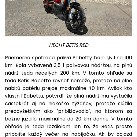
HECHT BETIS RED
Priemerná spotreba paliva Babetty bola 1,8 l na 100
km. Bola vybavená 3,5 l palivovou nádržou, na plnú
nádrž teda necelých 200 km. V tomto ohľade sa
teda Betis Babette rovnať nemôže, pretože na plne
nabitú batériu prejde maximálne 40 km. Avšak kto
vlastnil Babettu, potvrdí, že plná nádrž mu vystačila
častokrát aj na niekoľko týždňov, pretože slúžila
predovšetkým ako "približovadlo", na ktorom sa
bežne jazdilo maximálne do 20 km denne. V tomto
ohľade je teda rozdielom len to, že Betis proste
pripojíte každý večer na nabíjačku. Ak by dojazd