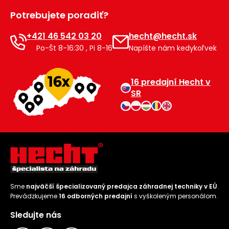
Potrebujete poradiť?
+421 46 542 03 20
hecht@hecht.sk
Po-Št 8-16:30 , Pi 8-16
Napíšte nám kedykoľvek
16 predajní Hecht v
SR
Sme
najväčší špecializovaný predajca záhradnej techniky v EÚ
.
Prevádzkujeme
16 odborných predajní
s vyškoleným personálom.
Sledujte nás