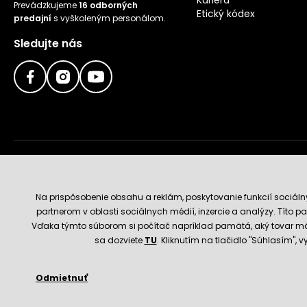
Prevádzkujeme
16 odborných
Etický kódex
predajní
s vyškoleným personálom.
Sledujte nás
Doručenie a platobné metódy
Na prispôsobenie obsahu a reklám, poskytovanie funkcií sociál
partnerom v oblasti sociálnych médií, inzercie a analýzy. Títo par
Vďaka týmto súborom si počítač napríklad pamätá, aký tovar má
sa dozviete
TU
. Kliknutím na tlačidlo "Súhlasím",
Odmietnuť
© 2026 Hecht.cz
Obchodné podmienky
Nastavenie 