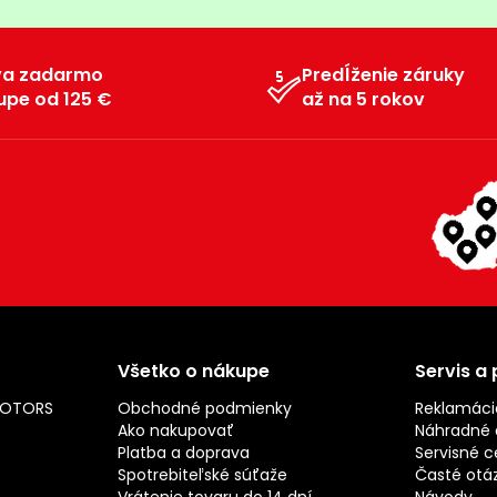
va zadarmo
Predĺženie záruky
upe od 125 €
až na 5 rokov
Všetko o nákupe
Servis a
MOTORS
Obchodné podmienky
Reklamáci
Ako nakupovať
Náhradné d
Platba a doprava
Servisné c
Spotrebiteľské súťaže
Časté otá
Vrátenie tovaru do 14 dní
Návody