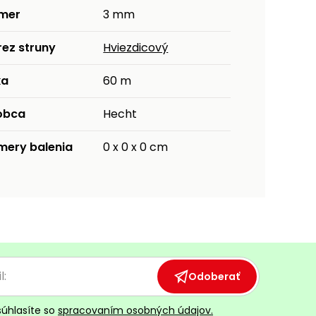
emer
3 mm
rez struny
Hviezdicový
ka
60 m
obca
Hecht
mery balenia
0 x 0 x 0 cm
Odoberať
súhlasíte so
spracovaním osobných údajov.