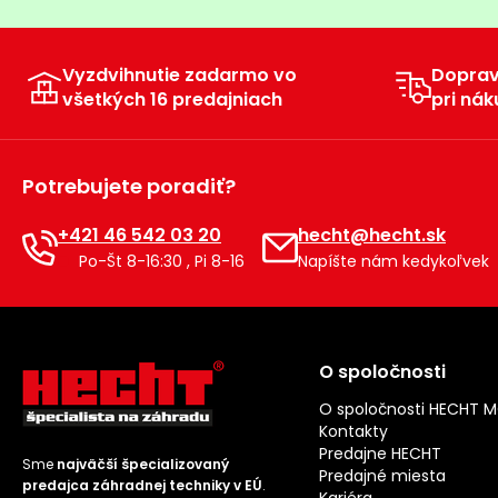
Vyzdvihnutie zadarmo vo
Dopra
všetkých 16 predajniach
pri nák
Potrebujete poradiť?
+421 46 542 03 20
hecht@hecht.sk
Po-Št 8-16:30 , Pi 8-16
Napíšte nám kedykoľvek
O spoločnosti
O spoločnosti HECHT 
Kontakty
Predajne HECHT
Sme
najväčší špecializovaný
Predajné miesta
predajca záhradnej techniky v EÚ
.
Kariéra