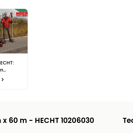
HECHT:
en
m x 60 m - HECHT 10206030
Te