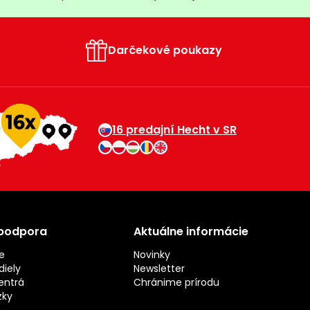
Darčekové poukazy
16 predajní Hecht v SR
 podpora
Aktuálne informácie
e
Novinky
iely
Newsletter
entrá
Chránime prírodu
zky