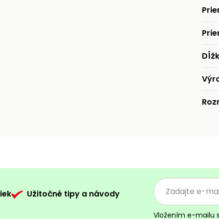
Pri
Prie
Dĺž
Výr
Roz
iek
Užitočné tipy a návody
Vložením e-mailu 