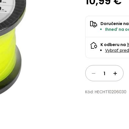
10,99 €
Doručenie na
Ihneď na o
K odberu na
Vybrať pred
Kód: HECHT10206030