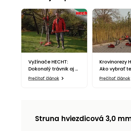
Vyžínače HECHT:
Krovinorezy 
Dokonalý trávnik aj v
Ako vybrať t
najmenšom detaile
pravý?
Prečítať článok
Prečítať článok
Struna hviezdicová 3,0 m