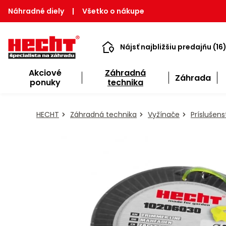
Náhradné diely
|
Všetko o nákupe
Nájsť najbližšiu predajňu (16
Akciové
Záhradná
Záhrada
ponuky
technika
HECHT
Záhradná technika
Vyžínače
Príslušen