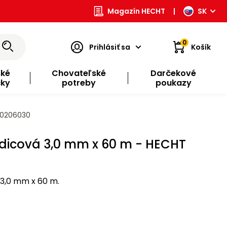
Magazín HECHT
|
SK
0
Prihlásiť sa
Košík
ské
Chovateľské
Darčekové
čky
potreby
poukazy
10206030
zdicová 3,0 mm x 60 m - HECHT
 3,0 mm x 60 m.