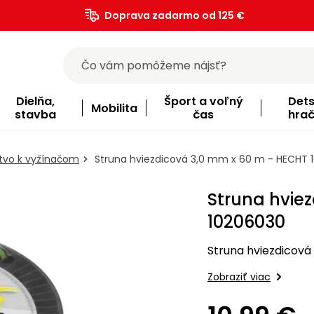
Doprava zadarmo od 125 €
)
Dielňa,
Šport a voľný
Det
Mobilita
stavba
čas
hra
stvo k vyžínačom
Struna hviezdicová 3,0 mm x 60 m - HECHT 
Struna hvie
10206030
Struna hviezdicová
Zobraziť viac