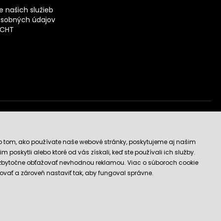
 našich služieb
sobných údajov
ECHT
vý obchod
o tom, ako používate naše webové stránky, poskytujeme aj našim
 poskytli alebo ktoré od vás získali, keď ste používali ich služby.
 zbytočne obťažovať nevhodnou reklamou. Viac o súboroch cookie
ovať a zároveň nastaviť tak, aby fungoval správne.
E-shop vytvorila a technicky zaisťuje
SIMPLIA.cz