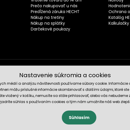
Prečo nakupovať u nás
Hodnotenie
Predĺžená záruka HECHT
Ochrana o
Nákup na tretiny
Katalóg H
Nákup na splátky
Kalkulačky
Darčekové poukazy
Nastavenie súkromia a cookies
Spoľahli
nych médií a analýzu návštevnosti používame súbory cookie. Informácie 
tneri môžu príslušné informácie skombinovať s ďalšími údajmi, ktoré ste im
te vložený v košíku, nemusíte sa stále prihlasovať, alebo vás nebudeme
 vyjadríte súhlas s používaním cookies a tým nám umožníte náš web zlepš
Súhlasím
cookies