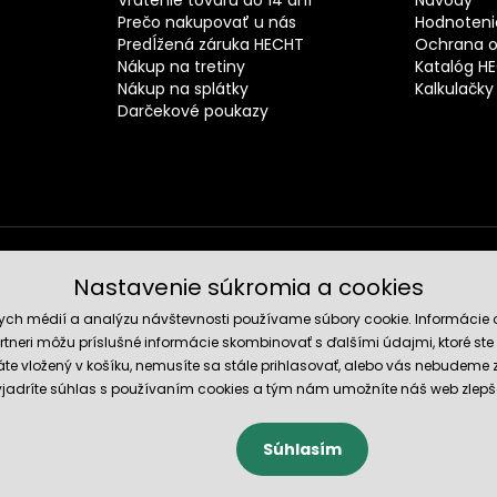
Prečo nakupovať u nás
Hodnotenie
Predĺžená záruka HECHT
Ochrana o
Nákup na tretiny
Katalóg H
Nákup na splátky
Kalkulačky
Darčekové poukazy
Nastavenie súkromia a cookies
Spoľahli
nych médií a analýzu návštevnosti používame súbory cookie. Informácie 
tneri môžu príslušné informácie skombinovať s ďalšími údajmi, ktoré ste im
te vložený v košíku, nemusíte sa stále prihlasovať, alebo vás nebudeme
 vyjadríte súhlas s používaním cookies a tým nám umožníte náš web zlepš
Súhlasím
cookies