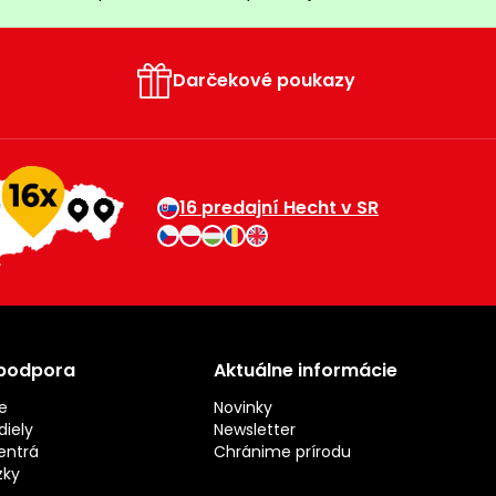
Darčekové poukazy
16 predajní Hecht v SR
 podpora
Aktuálne informácie
e
Novinky
iely
Newsletter
entrá
Chránime prírodu
zky