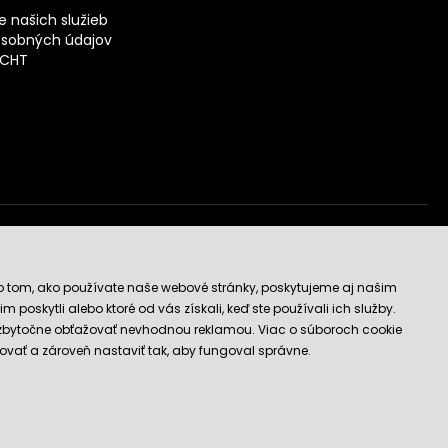
 našich služieb
sobných údajov
ECHT
vý obchod
o tom, ako používate naše webové stránky, poskytujeme aj našim
 poskytli alebo ktoré od vás získali, keď ste používali ich služby.
 zbytočne obťažovať nevhodnou reklamou. Viac o súboroch cookie
ovať a zároveň nastaviť tak, aby fungoval správne.
E-shop vytvorila a technicky zaisťuje
SIMPLIA.cz