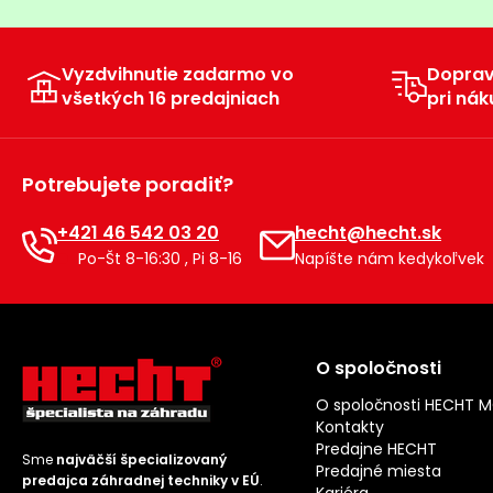
Vyzdvihnutie zadarmo vo
Dopra
všetkých 16 predajniach
pri nák
Potrebujete poradiť?
+421 46 542 03 20
hecht@hecht.sk
Po-Št 8-16:30 , Pi 8-16
Napíšte nám kedykoľvek
O spoločnosti
O spoločnosti HECHT 
Kontakty
Predajne HECHT
Sme
najväčší špecializovaný
Predajné miesta
predajca záhradnej techniky v EÚ
.
Kariéra