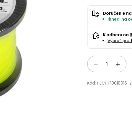
Doručenie na
Ihneď na od
K odberu na
Vybrať pred
Kód: HECHT10018016
Z