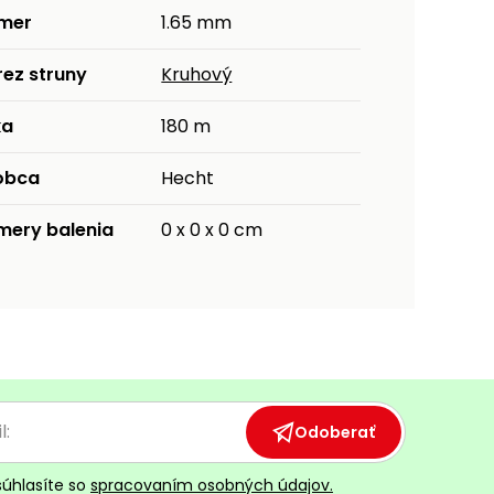
emer
1.65 mm
rez struny
Kruhový
ka
180 m
obca
Hecht
mery balenia
0 x 0 x 0 cm
Odoberať
súhlasíte so
spracovaním osobných údajov.