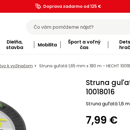
Doprava zadarmo od 125 €
)
Dielňa,
Šport a voľný
Det
Mobilita
stavba
čas
hra
stvo k vyžínačom
Struna guľatá 1,65 mm x 180 m - HECHT 1001
Struna guľa
10018016
Struna guľatá 1,6 m
7,99 €