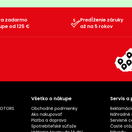
va zadarmo
Predĺženie záruky
upe od 125 €
až na 5 rokov
Všetko o nákupe
Servis a
MOTORS
Obchodné podmienky
Reklamáci
Ako nakupovať
Náhradné d
Platba a doprava
Servisné c
Spotrebiteľské súťaže
Časté otá
Vrátenie tovaru do 14 dní
Návody