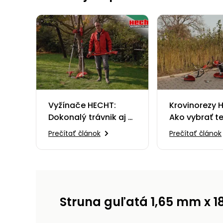
Vyžínače HECHT:
Krovinorezy 
Dokonalý trávnik aj v
Ako vybrať t
najmenšom detaile
pravý?
Prečítať článok
Prečítať článok
Struna guľatá 1,65 mm x 1