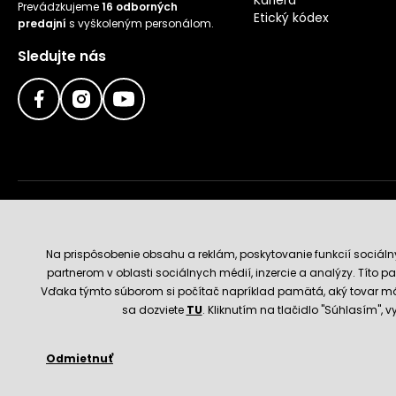
Prevádzkujeme
16 odborných
Etický kódex
predajní
s vyškoleným personálom.
Sledujte nás
Doručenie a platobné metódy
Na prispôsobenie obsahu a reklám, poskytovanie funkcií sociál
partnerom v oblasti sociálnych médií, inzercie a analýzy. Títo par
Vďaka týmto súborom si počítač napríklad pamätá, aký tovar má
sa dozviete
TU
. Kliknutím na tlačidlo "Súhlasím",
Odmietnuť
© 2026 Hecht.cz
Obchodné podmienky
Nastavenie 