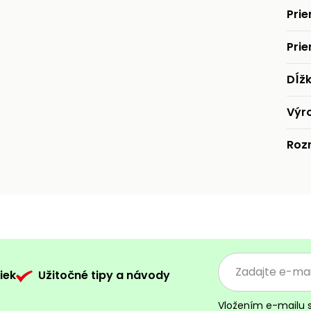
Pri
Prie
Dĺž
Výr
Roz
iek
Užitočné tipy a návody
Vložením e-mailu 