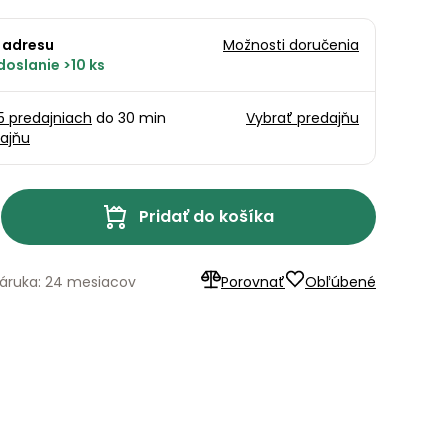
 adresu
Možnosti doručenia
oslanie >10 ks
15 predajniach
do 30 min
Vybrať predajňu
ajňu
Pridať do košíka
áruka: 24 mesiacov
Porovnať
Obľúbené