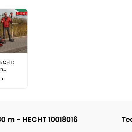
HECHT:
en
80 m - HECHT 10018016
Te