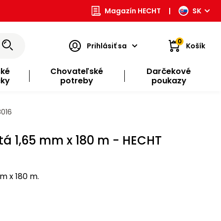
Magazín HECHT
|
SK
0
Prihlásiť sa
Košík
ské
Chovateľské
Darčekové
čky
potreby
poukazy
8016
tá 1,65 mm x 180 m - HECHT
m x 180 m.