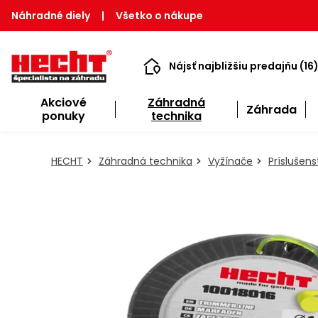
Náhradné diely
|
Všetko o nákupe
Nájsť najbližšiu predajňu (16
Akciové
Záhradná
Záhrada
ponuky
technika
HECHT
Záhradná technika
Vyžínače
Príslušen