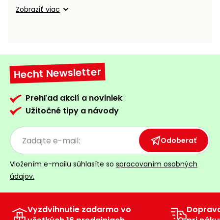
Zobraziť viac
Príslušenstvo
Hecht Newsletter
Prehľad akcií a noviniek
Užitočné tipy a návody
Odoberať
Vložením e-mailu súhlasíte so
spracovaním osobných
údajov.
Vyzdvihnutie zadarmo vo
Doprav