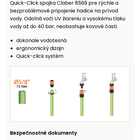
vozíky
Quick-Click spojka Claber 8569 pre rýchle a
Navijaky
bezproblémové pripojenie hadice na prívod
Čerpadlá
vody. Odolná voči UV žiareniu a vysokému tlaku
a
vody až do 40 bar, neobsahuje kovové časti.
Príslušenstvo
vodárne
dokonale vodotesná
Vysokotlakové
Bagre
umývačky
ergonomický dizajn
Quick-click systém
Zametacie
stroje
Snežné
frézy
Odhŕňače
a lopaty
na sneh
Postrekovače
Bezpečnostné dokumenty
a rosiče