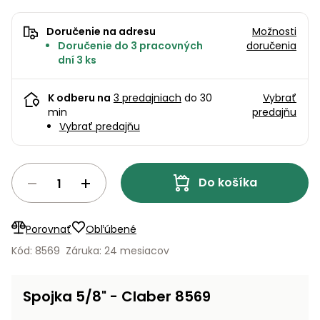
úložné
vozidlá
Ochrana
Štiepačky
stoly
obrubníky
Vidly
boxy
rastlín
Náhradné
dreva
Príslušenstvo
Doručenie na adresu
Možnosti
Seniorské
nože
Vibračné
Tieniace
Doručenie do 3 pracovných
doručenia
vozíky
Záhradné
Drviče
dosky
textílie
dní 3 ks
koše
vetiev
Prilby
Odpudzovače
Transportéry
K odberu na
3 predajniach
do 30
Vybrať
Krhly
a pasce
Špalíkovače
min
predajňu
Vybrať predajňu
Rezačky
Doplnky
Fukáre a
na
vysávače
betón
na lístie
Do košíka
Meracie
Záhradné
prístroje
vozíky
Porovnať
Obľúbené
Nabíjačky
Kód: 8569
Záruka: 24 mesiacov
autobatérií
Fúriky
Vykurovanie
Rozmetadlá
Spojka 5/8" - Claber 8569
a posypové