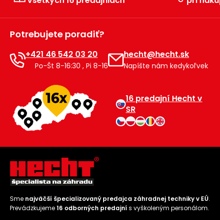
všetkých 16 predajniach
pri náku
Potrebujete poradiť?
+421 46 542 03 20
hecht@hecht.sk
Po-Št 8-16:30 , Pi 8-16
Napíšte nám kedykoľvek
16 predajní Hecht v
SR
Sme
najväčší špecializovaný predajca záhradnej techniky v EÚ
.
Prevádzkujeme
16 odborných predajní
s vyškoleným personálom.