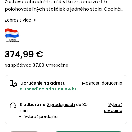
úložné
vozidlá
Zostava záhradného nábytku zložená zo 6 ks
Ochrana
Štiepačky
stoly
obrubníky
Vidly
boxy
rastlín
Náhradné
polohovateľných stoličiek a jedného stola. Odolná
dreva
Príslušenstvo
Seniorské
nože
voči nepriaznivým poveternostným podmienkam a
Vibračné
Tieniace
vozíky
Zobraziť viac
Záhradné
Drviče
dosky
UV žiareniu. Vyrobené z odolného plastu. Vhodné na
textílie
koše
vetiev
použitie…
Prilby
Odpudzovače
Transportéry
Krhly
a pasce
Špalíkovače
374,99 €
Rezačky
Doplnky
Fukáre a
na
Na splátky
od 37,00 €
mesačne
vysávače
betón
na lístie
Meracie
Doručenie na adresu
Možnosti doručenia
Záhradné
prístroje
Ihneď na odoslanie 4 ks
vozíky
Nabíjačky
autobatérií
K odberu na
2 predajniach
do 30
Vybrať
Fúriky
min
predajňu
Vybrať predajňu
Vykurovanie
Rozmetadlá
a posypové