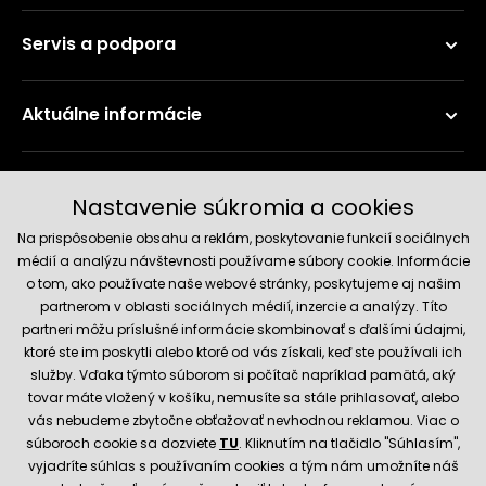
Servis a podpora
Aktuálne informácie
Doručenie a platobné metódy
Nastavenie súkromia a cookies
Na prispôsobenie obsahu a reklám, poskytovanie funkcií sociálnych
médií a analýzu návštevnosti používame súbory cookie. Informácie
o tom, ako používate naše webové stránky, poskytujeme aj našim
partnerom v oblasti sociálnych médií, inzercie a analýzy. Títo
partneri môžu príslušné informácie skombinovať s ďalšími údajmi,
ktoré ste im poskytli alebo ktoré od vás získali, keď ste používali ich
služby. Vďaka týmto súborom si počítač napríklad pamätá, aký
Spoľahlivý obchod
tovar máte vložený v košíku, nemusíte sa stále prihlasovať, alebo
vás nebudeme zbytočne obťažovať nevhodnou reklamou. Viac o
súboroch cookie sa dozviete
TU
. Kliknutím na tlačidlo "Súhlasím",
vyjadríte súhlas s používaním cookies a tým nám umožníte náš