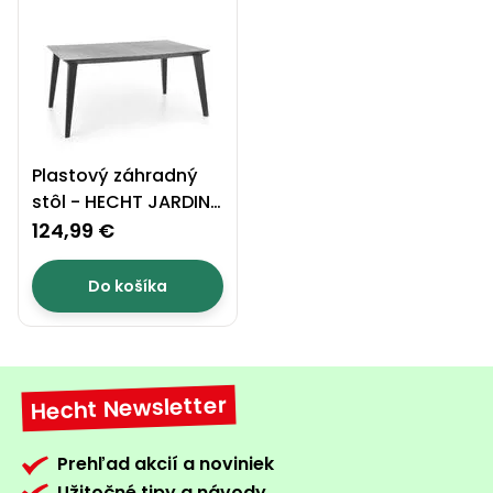
Plastový záhradný
stôl - HECHT JARDIN
GRAPHITE TABLE
124,99 €
Do košíka
Hecht Newsletter
Prehľad akcií a noviniek
Užitočné tipy a návody