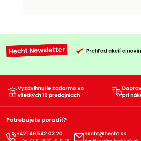
Hecht Newsletter
Prehľad akcií a novin
Vyzdvihnutie zadarmo vo
Dopra
všetkých 16 predajniach
pri nák
Potrebujete poradiť?
+421 46 542 03 20
hecht@hecht.sk