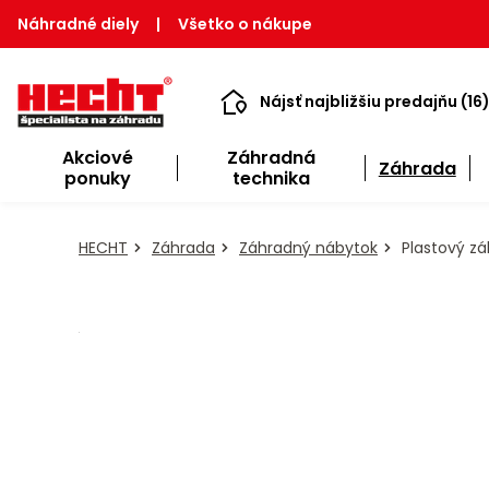
Náhradné diely
|
Všetko o nákupe
Nájsť najbližšiu predajňu (16
Akciové
Záhradná
Záhrada
ponuky
technika
HECHT
Záhrada
Záhradný nábytok
Plastový zá