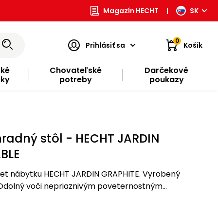
Magazín HECHT
|
SK
0
Prihlásiť sa
Košík
ské
Chovateľské
Darčekové
čky
potreby
poukazy
hradný stôl - HECHT JARDIN
BLE
 set nábytku HECHT JARDIN GRAPHITE. Vyrobený
 Odolný voči nepriaznivým poveternostným
areniu. Vhodný na použitie vo vlhkom