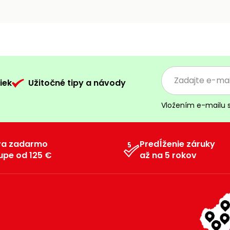
iek
Užitočné tipy a návody
Vložením e-mailu 
va zadarmo
Predĺženie záruky
upe od 125 €
až na 5 rokov