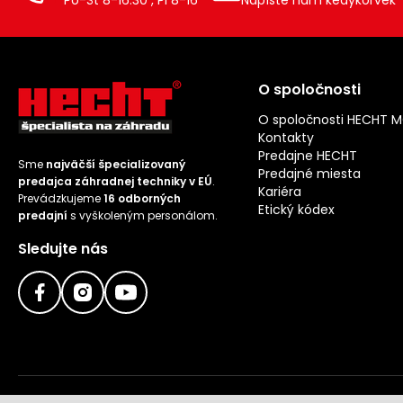
Po-Št 8-16:30 , Pi 8-16
Napíšte nám kedykoľvek
O spoločnosti
O spoločnosti HECHT 
Kontakty
Predajne HECHT
Sme
najväčší špecializovaný
Predajné miesta
predajca záhradnej techniky v EÚ
.
Kariéra
Prevádzkujeme
16 odborných
Etický kódex
predajní
s vyškoleným personálom.
Sledujte nás