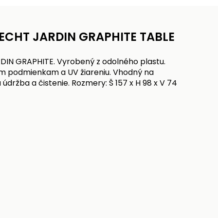
 HECHT JARDIN GRAPHITE TABLE
DIN GRAPHITE. Vyrobený z odolného plastu.
m podmienkam a UV žiareniu. Vhodný na
údržba a čistenie. Rozmery: Š 157 x H 98 x V 74