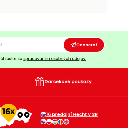
Odoberať
súhlasíte so
spracovaním osobných údajov.
Darčekové poukazy
16 predajní Hecht v SR