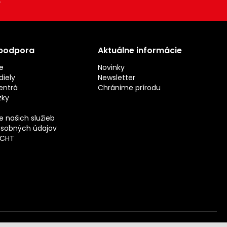
 podpora
Aktuálne informácie
e
Novinky
iely
Newsletter
entrá
Chránime prírodu
zky
 našich služieb
sobných údajov
ECHT