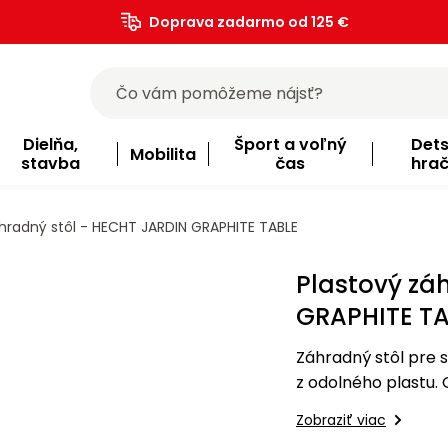
Doprava zadarmo od 125 €
)
Dielňa,
Šport a voľný
Det
Mobilita
stavba
čas
hra
hradný stôl - HECHT JARDIN GRAPHITE TABLE
Plastový zá
GRAPHITE TA
Záhradný stôl pre
z odolného plastu.
podmienkam a UV ži
Zobraziť viac
prostredí.