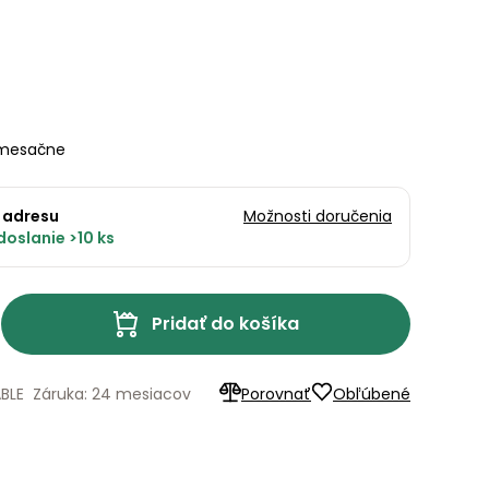
mesačne
 adresu
Možnosti doručenia
oslanie >10 ks
Pridať do košíka
BLE
Záruka: 24 mesiacov
Porovnať
Obľúbené