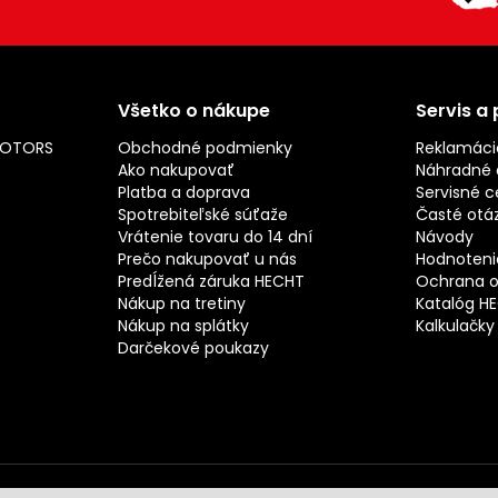
Všetko o nákupe
Servis a
MOTORS
Obchodné podmienky
Reklamáci
Ako nakupovať
Náhradné d
Platba a doprava
Servisné c
Spotrebiteľské súťaže
Časté otá
Vrátenie tovaru do 14 dní
Návody
Prečo nakupovať u nás
Hodnotenie
Predĺžená záruka HECHT
Ochrana o
Nákup na tretiny
Katalóg H
Nákup na splátky
Kalkulačky
Darčekové poukazy