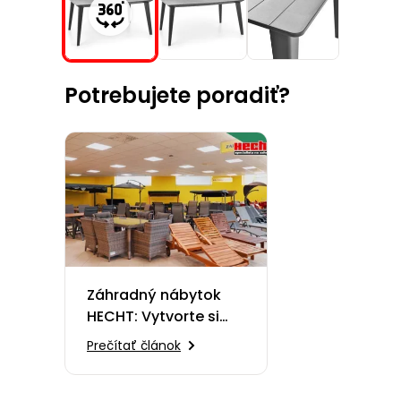
Potrebujete poradiť?
Záhradný nábytok
HECHT: Vytvorte si
oázu pokoja
Prečítať článok