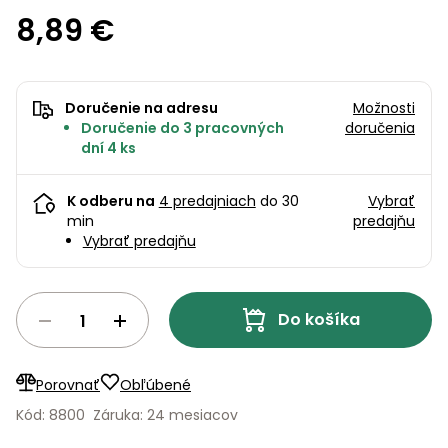
úložné
vozidlá
Ochrana
Štiepačky
stoly
obrubníky
8,89 €
Vidly
boxy
rastlín
Náhradné
dreva
Príslušenstvo
Seniorské
nože
Vibračné
Tieniace
vozíky
Záhradné
Drviče
dosky
textílie
koše
vetiev
Doručenie na adresu
Možnosti
Prilby
Odpudzovače
Doručenie do 3 pracovných
doručenia
Transportéry
Krhly
a pasce
dní 4 ks
Špalíkovače
Rezačky
Doplnky
Fukáre a
K odberu na
4 predajniach
do 30
Vybrať
na
min
predajňu
vysávače
betón
Vybrať predajňu
na lístie
Meracie
Záhradné
prístroje
vozíky
Do košíka
Nabíjačky
autobatérií
Fúriky
Porovnať
Obľúbené
Vykurovanie
Rozmetadlá
Kód: 8800
Záruka: 24 mesiacov
a posypové