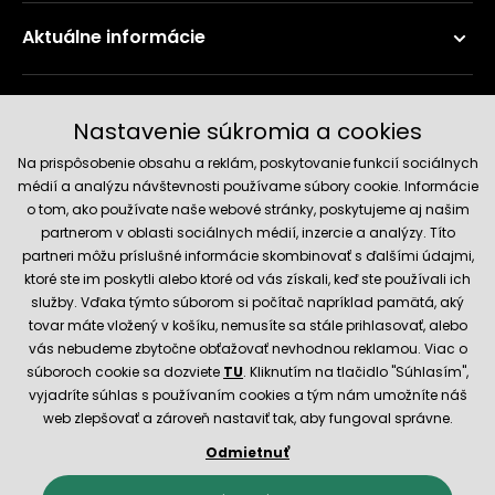
Aktuálne informácie
Doručenie a platobné metódy
Nastavenie súkromia a cookies
Na prispôsobenie obsahu a reklám, poskytovanie funkcií sociálnych
médií a analýzu návštevnosti používame súbory cookie. Informácie
o tom, ako používate naše webové stránky, poskytujeme aj našim
partnerom v oblasti sociálnych médií, inzercie a analýzy. Títo
partneri môžu príslušné informácie skombinovať s ďalšími údajmi,
ktoré ste im poskytli alebo ktoré od vás získali, keď ste používali ich
služby. Vďaka týmto súborom si počítač napríklad pamätá, aký
Spoľahlivý obchod
tovar máte vložený v košíku, nemusíte sa stále prihlasovať, alebo
vás nebudeme zbytočne obťažovať nevhodnou reklamou. Viac o
súboroch cookie sa dozviete
TU
. Kliknutím na tlačidlo "Súhlasím",
vyjadríte súhlas s používaním cookies a tým nám umožníte náš
web zlepšovať a zároveň nastaviť tak, aby fungoval správne.
Odmietnuť
© 2026 Hecht.cz
Obchodné podmienky
Nastavenie cookies