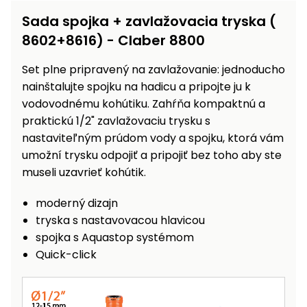
vozíky
Navijaky
Sada spojka + zavlažovacia tryska (
Čerpadlá
8602+8616) - Claber 8800
a
Príslušenstvo
vodárne
Set plne pripravený na zavlažovanie: jednoducho
nainštalujte spojku na hadicu a pripojte ju k
Vysokotlakové
Bagre
vodovodnému kohútiku. Zahŕňa kompaktnú a
umývačky
praktickú 1/2" zavlažovaciu trysku s
Zametacie
nastaviteľným prúdom vody a spojku, ktorá vám
stroje
umožní trysku odpojiť a pripojiť bez toho aby ste
museli uzavrieť kohútik.
Snežné
frézy
moderný dizajn
Odhŕňače
tryska s nastavovacou hlavicou
a lopaty
spojka s Aquastop systémom
na sneh
Quick-click
Postrekovače
a rosiče