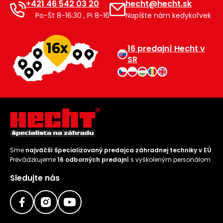
+421 46 542 03 20
hecht@hecht.sk
Po-Št 8-16:30 , Pi 8-16
Napíšte nám kedykoľvek
16 predajní Hecht v
SR
Sme
najväčší špecializovaný predajca záhradnej techniky v EÚ
.
Prevádzkujeme
16 odborných predajní
s vyškoleným personálom.
Sledujte nás