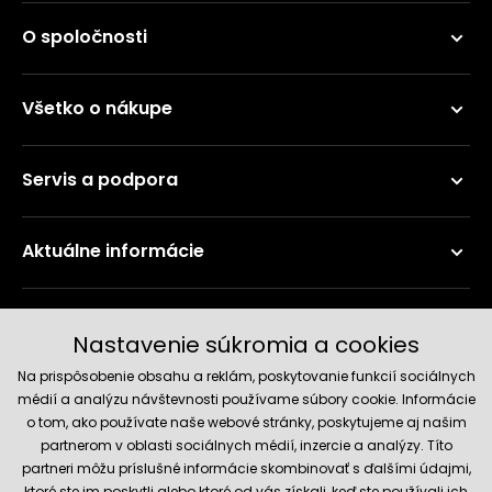
O spoločnosti
Všetko o nákupe
Servis a podpora
Aktuálne informácie
Doručenie a platobné metódy
Nastavenie súkromia a cookies
Na prispôsobenie obsahu a reklám, poskytovanie funkcií sociálnych
médií a analýzu návštevnosti používame súbory cookie. Informácie
o tom, ako používate naše webové stránky, poskytujeme aj našim
partnerom v oblasti sociálnych médií, inzercie a analýzy. Títo
partneri môžu príslušné informácie skombinovať s ďalšími údajmi,
ktoré ste im poskytli alebo ktoré od vás získali, keď ste používali ich