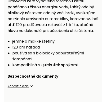
Umývacia kefa vybavená rotačnou kefou
vozíky
Navijaky
poháňanou čistou energiou vody, ľahký odolný
Čerpadlá
hliníkový nástavec odolný voči hrdzi, vynikajúca
a
na rýchle umývanie automobilov, karavanov, lodí
Príslušenstvo
vodárne
atď. 120 predlžovacia rukoväť z hliníka, otočná
hlava na dokonalé prispôsobenie uhlu čistenia.
Vysokotlakové
Bagre
umývačky
jemné a mäkké štetiny
Zametacie
120 cm násada
stroje
používa sa s biologicky odbúrateľnými
šampónmi
Snežné
kompatibilná s QuickClick spojkami
frézy
Odhŕňače
Bezpečnostné dokumenty
a lopaty
na sneh
Zobraziť viac
Postrekovače
a rosiče