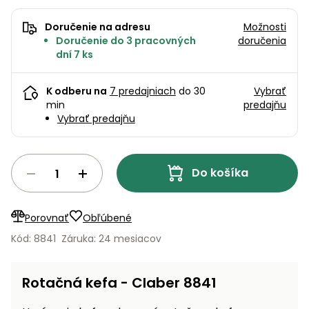
úložné
vozidlá
Ochrana
Štiepačky
stoly
obrubníky
Vidly
boxy
rastlín
Náhradné
dreva
Doručenie na adresu
Možnosti
Príslušenstvo
Seniorské
nože
Vibračné
Doručenie do 3 pracovných
doručenia
Tieniace
vozíky
Záhradné
Drviče
dosky
dní 7 ks
textílie
koše
vetiev
Prilby
Odpudzovače
Transportéry
K odberu na
7 predajniach
do 30
Vybrať
Krhly
a pasce
Špalíkovače
min
predajňu
Vybrať predajňu
Rezačky
Doplnky
Fukáre a
na
vysávače
betón
na lístie
Do košíka
Meracie
Záhradné
prístroje
vozíky
Porovnať
Obľúbené
Nabíjačky
Kód: 8841
Záruka: 24 mesiacov
autobatérií
Fúriky
Vykurovanie
Rotačná kefa - Claber 8841
Rozmetadlá
a posypové