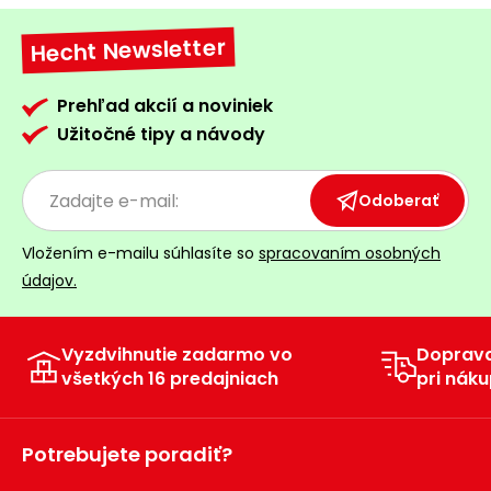
Príslušenstvo
Hecht Newsletter
Prehľad akcií a noviniek
Užitočné tipy a návody
Odoberať
Vložením e-mailu súhlasíte so
spracovaním osobných
údajov.
Vyzdvihnutie zadarmo vo
Doprav
všetkých 16 predajniach
pri náku
Potrebujete poradiť?