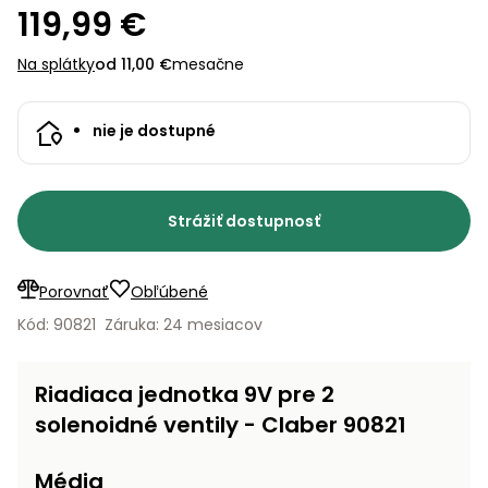
úložné
vozidlá
Ochrana
Štiepačky
119,99 €
stoly
obrubníky
Vidly
boxy
rastlín
Náhradné
dreva
Príslušenstvo
Seniorské
nože
Vibračné
Na splátky
od 11,00 €
mesačne
Tieniace
vozíky
Záhradné
Drviče
dosky
textílie
koše
vetiev
Prilby
nie je dostupné
Odpudzovače
Transportéry
Krhly
a pasce
Špalíkovače
Rezačky
Doplnky
Fukáre a
Strážiť dostupnosť
na
vysávače
betón
na lístie
Meracie
Porovnať
Obľúbené
Záhradné
prístroje
Kód: 90821
Záruka: 24 mesiacov
vozíky
Nabíjačky
autobatérií
Riadiaca jednotka 9V pre 2
Fúriky
solenoidné ventily - Claber 90821
Vykurovanie
Rozmetadlá
a posypové
Média