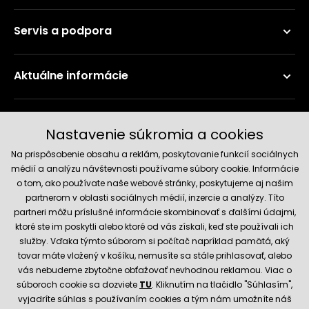
Servis a podpora
Aktuálne informácie
Doručenie a platobné metódy
Nastavenie súkromia a cookies
Na prispôsobenie obsahu a reklám, poskytovanie funkcií sociálnych
médií a analýzu návštevnosti používame súbory cookie. Informácie
o tom, ako používate naše webové stránky, poskytujeme aj našim
partnerom v oblasti sociálnych médií, inzercie a analýzy. Títo
partneri môžu príslušné informácie skombinovať s ďalšími údajmi,
ktoré ste im poskytli alebo ktoré od vás získali, keď ste používali ich
služby. Vďaka týmto súborom si počítač napríklad pamätá, aký
Spoľahlivý obchod
tovar máte vložený v košíku, nemusíte sa stále prihlasovať, alebo
vás nebudeme zbytočne obťažovať nevhodnou reklamou. Viac o
súboroch cookie sa dozviete
TU
. Kliknutím na tlačidlo "Súhlasím",
vyjadríte súhlas s používaním cookies a tým nám umožníte náš