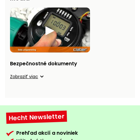
vozíky
Navijaky
Čerpadlá
a
Príslušenstvo
vodárne
Vysokotlakové
Bagre
umývačky
Zametacie
Bezpečnostné dokumenty
stroje
Zobraziť viac
Snežné
frézy
Odhŕňače
a lopaty
na sneh
Hecht Newsletter
Postrekovače
Prehľad akcií a noviniek
a rosiče