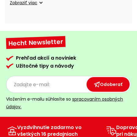
Zobraziť viac
Hecht Newsletter
Prehľad akcií a noviniek
Užitočné tipy a návody
Odoberať
Vložením e-mailu súhlasíte so
spracovaním osobných
údajov.
Vyzdvihnutie zadarmo vo
Doprav
všetkých 16 predajniach
pri náku