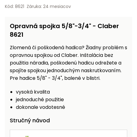
vozíky
Kód: 8621
Záruka: 24 mesiacov
Navijaky
Čerpadlá
a
Opravná spojka 5/8"-3/4" - Claber
Príslušenstvo
vodárne
8621
Vysokotlakové
Bagre
umývačky
Zlomená či poškodená hadica? Žiadny problém s
opravnou spojkou od Claber. Inštalácia bez
Zametacie
použitia náradia, poškodenú hadicu odrežete a
stroje
spojíte spojkou jednoduchým naskrutkovaním.
Pre hadice 5/8" - 3/4", balené v blistri.
Snežné
frézy
vysoká kvalita
Odhŕňače
jednoduché použitie
a lopaty
dokonale vodotesné
na sneh
Stručný návod
Postrekovače
a rosiče