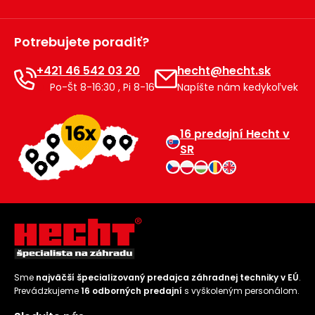
Potrebujete poradiť?
+421 46 542 03 20
hecht@hecht.sk
Po-Št 8-16:30 , Pi 8-16
Napíšte nám kedykoľvek
16 predajní Hecht v
SR
Sme
najväčší špecializovaný predajca záhradnej techniky v EÚ
.
Prevádzkujeme
16 odborných predajní
s vyškoleným personálom.