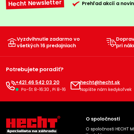
Hecht Newsletter
Prehľad akcií a novin
Vyzdvihnutie zadarmo vo
Dopra
všetkých 16 predajniach
pri nák
Potrebujete poradiť?
+421 46 542 03 20
hecht@hecht.sk
Po-Št 8-16:30 , Pi 8-16
Napíšte nám kedykoľvek
O spoločnosti
O spoločnosti HECHT 