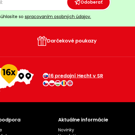
Odoberať
súhlasíte so
spracovaním osobných údajov.
Darčekové poukazy
16 predajní Hecht v SR
 podpora
Aktuálne informácie
e
Novinky