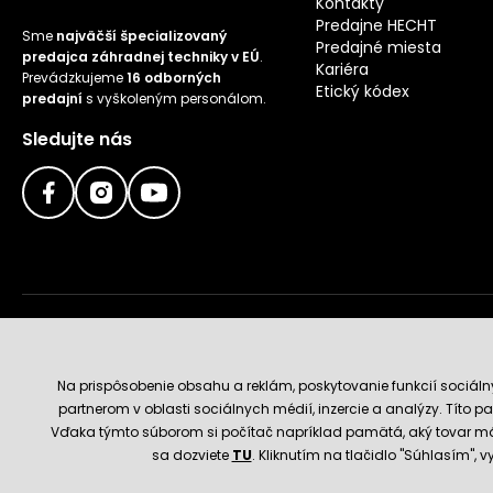
Kontakty
Predajne HECHT
Sme
najväčší špecializovaný
Predajné miesta
predajca záhradnej techniky v EÚ
.
Kariéra
Prevádzkujeme
16 odborných
Etický kódex
predajní
s vyškoleným personálom.
Sledujte nás
Doručenie a platobné metódy
Na prispôsobenie obsahu a reklám, poskytovanie funkcií sociál
partnerom v oblasti sociálnych médií, inzercie a analýzy. Títo par
Vďaka týmto súborom si počítač napríklad pamätá, aký tovar má
sa dozviete
TU
. Kliknutím na tlačidlo "Súhlasím",