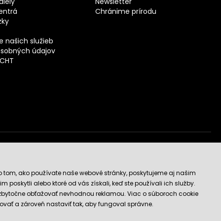
iely
Newsletter
entrá
Chránime prírodu
zky
 našich služieb
sobných údajov
ECHT
vý obchod
o tom, ako používate naše webové stránky, poskytujeme aj našim
 poskytli alebo ktoré od vás získali, keď ste používali ich služby.
 zbytočne obťažovať nevhodnou reklamou. Viac o súboroch cookie
ovať a zároveň nastaviť tak, aby fungoval správne.