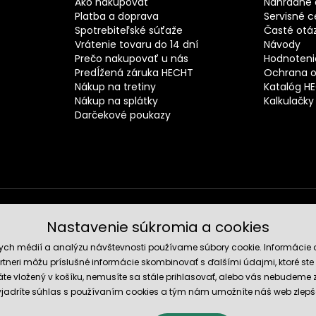
Ako nakupovať
Náhradné d
Platba a doprava
Servisné c
Spotrebiteľské súťaže
Časté otá
Vrátenie tovaru do 14 dní
Návody
Prečo nakupovať u nás
Hodnotenie
Predĺžená záruka HECHT
Ochrana o
Nákup na tretiny
Katalóg H
Nákup na splátky
Kalkulačky
Darčekové poukazy
Nastavenie súkromia a cookies
Spoľahli
nych médií a analýzu návštevnosti používame súbory cookie. Informácie 
tneri môžu príslušné informácie skombinovať s ďalšími údajmi, ktoré ste im
te vložený v košíku, nemusíte sa stále prihlasovať, alebo vás nebudeme
 vyjadríte súhlas s používaním cookies a tým nám umožníte náš web zlepš