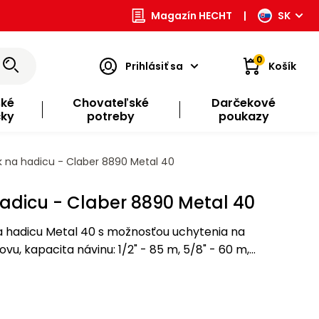
Magazín HECHT
|
SK
0
Prihlásiť sa
Košík
ské
Chovateľské
Darčekové
čky
potreby
poukazy
k na hadicu - Claber 8890 Metal 40
hadicu - Claber 8890 Metal 40
a hadicu Metal 40 s možnosťou uchytenia na
ovu, kapacita návinu: 1/2" - 85 m, 5/8" - 60 m,