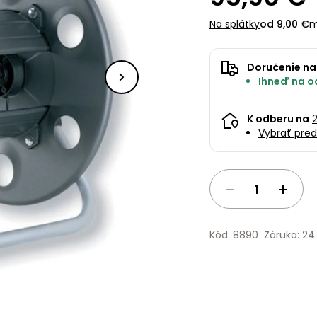
Na splátky
od 9,00 €
m
Doručenie na
Ihneď na od
K odberu na
Vybrať pred
Kód: 8890
Záruka: 2