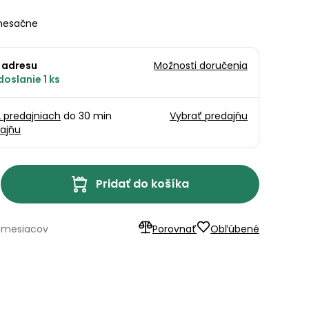
esačne
 adresu
Možnosti doručenia
oslanie 1 ks
2 predajniach
do 30 min
Vybrať predajňu
ajňu
Pridať do košíka
4 mesiacov
Porovnať
Obľúbené