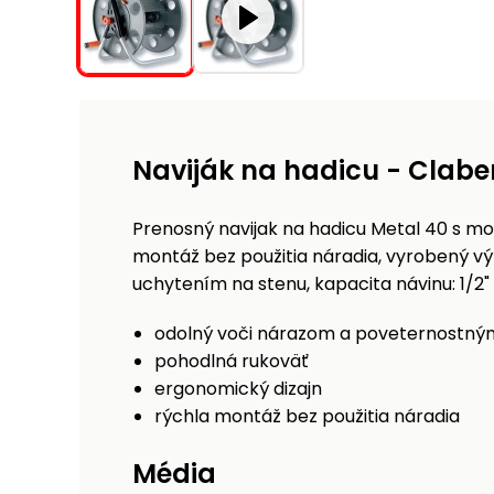
Naviják na hadicu - Clabe
Prenosný navijak na hadicu Metal 40 s m
montáž bez použitia náradia, vyrobený výh
uchytením na stenu, kapacita návinu: 1/2" 
odolný voči nárazom a poveternostn
pohodlná rukoväť
ergonomický dizajn
rýchla montáž bez použitia náradia
Média