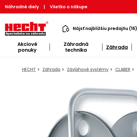
Náhradné diely
|
Všetko o nákupe
Nájsť najbližšiu predajňu (16
Akciové
Záhradná
Záhrada
ponuky
technika
HECHT
Záhrada
Závlahové systémy
CLABER