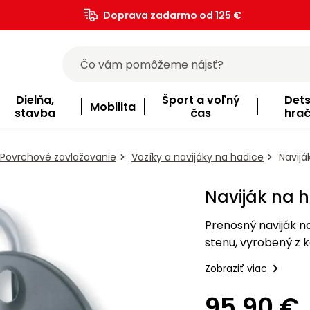
Doprava zadarmo od 125 €
)
Dielňa,
Šport a voľný
Det
Mobilita
stavba
čas
hra
Povrchové zavlažovanie
Vozíky a navijáky na hadice
Navijá
Naviják na 
Prenosný naviják n
stenu, vyrobený z k
3/4 - 40 m.
Zobraziť viac
95,90 €