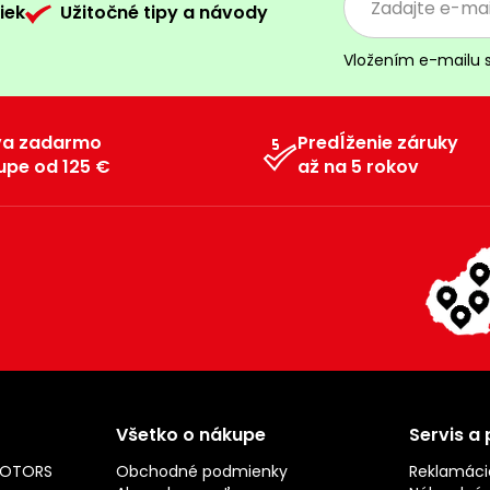
iek
Užitočné tipy a návody
Vložením e-mailu 
va zadarmo
Predĺženie záruky
upe od 125 €
až na 5 rokov
Všetko o nákupe
Servis a
MOTORS
Obchodné podmienky
Reklamáci