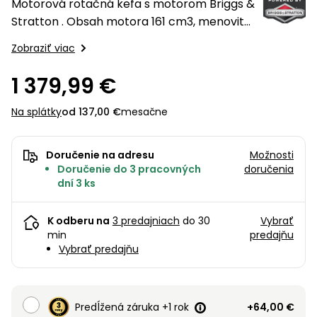
úložné
vozidlá
Motorová rotačná kefa s motorom Briggs &
Ochrana
Štiepačky
stoly
obrubníky
Vidly
boxy
rastlín
Náhradné
Stratton . Obsah motora 161 cm3, menovitý
dreva
Príslušenstvo
Seniorské
nože
výkon 2,7 kW. Pracovný záber kefy 100 cm .
Vibračné
Tieniace
vozíky
Zobraziť viac
Záhradné
Drviče
dosky
textílie
koše
vetiev
1 379,99 €
Prilby
Odpudzovače
Transportéry
Krhly
a pasce
Špalíkovače
Na splátky
od 137,00 €
mesačne
Rezačky
Doplnky
Fukáre a
na
Doručenie na adresu
Možnosti
vysávače
betón
Doručenie do 3 pracovných
doručenia
na lístie
dní 3 ks
Meracie
Záhradné
prístroje
vozíky
K odberu na
3 predajniach
do 30
Vybrať
Nabíjačky
min
predajňu
Vybrať predajňu
autobatérií
Fúriky
Vykurovanie
Rozmetadlá
a posypové
Predĺžená záruka +1 rok
+64,00 €