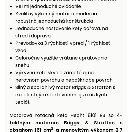
Veľmi jednoduché ovládanie
Príslušenstvo
Kvalitný výkonný motor a moderná
robustná jednoduchá konštrukcia
Jednoduché nastavenie kefy doľava, na
stred i doprava
Prevodovka 3 rýchlostí vpred / 1 rýchlosť
vzad
Celoročné využitie vrátane upratovania
snehu
Výkyvná kefa skvele zametá aj na
nerovnom povrchu a nepoškriabe povrch
Silný a spoľahlivý motor Briggs & Stratton s
excelentným štartovaním aj za nízkych
teplôt
Motorová rotačná kefa Hecht 8101 BS so
4-
taktným motorom Briggs & Stratton s
3
obsahom 161 cm
a menovitým výkonom 2,7