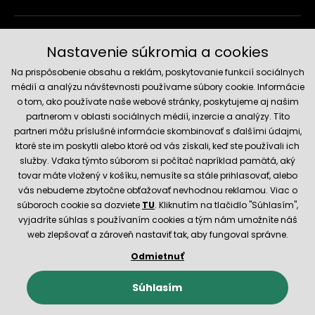
Doručenie a platobné metódy
Nastavenie súkromia a cookies
Na prispôsobenie obsahu a reklám, poskytovanie funkcií sociálnych
médií a analýzu návštevnosti používame súbory cookie. Informácie
o tom, ako používate naše webové stránky, poskytujeme aj našim
partnerom v oblasti sociálnych médií, inzercie a analýzy. Títo
partneri môžu príslušné informácie skombinovať s ďalšími údajmi,
ktoré ste im poskytli alebo ktoré od vás získali, keď ste používali ich
služby. Vďaka týmto súborom si počítač napríklad pamätá, aký
Spoľahlivý obchod
tovar máte vložený v košíku, nemusíte sa stále prihlasovať, alebo
vás nebudeme zbytočne obťažovať nevhodnou reklamou. Viac o
súboroch cookie sa dozviete
TU
. Kliknutím na tlačidlo "Súhlasím",
vyjadríte súhlas s používaním cookies a tým nám umožníte náš
web zlepšovať a zároveň nastaviť tak, aby fungoval správne.
Odmietnuť
© 2026 Hecht.cz
Obchodné podmienky
Nastavenie cookies
Súhlasím
E-shop vytvorila a technicky zaisťuje
SIMPLIA.cz