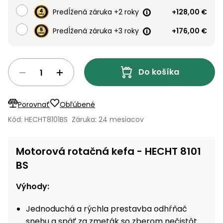
vozíky
Navijaky
Predĺžená záruka +2 roky
+128,00 €
Čerpadlá
Predĺžená záruka +3 roky
+176,00 €
a
Príslušenstvo
vodárne
Vysokotlakové
Do košíka
Bagre
umývačky
Zametacie
Porovnať
Obľúbené
stroje
Kód: HECHT8101BS
Záruka: 24 mesiacov
Snežné
frézy
Motorová rotačná kefa - HECHT 8101
Odhŕňače
BS
a lopaty
na sneh
Výhody:
Postrekovače
Jednoduchá a rýchla prestavba odhŕňač
a rosiče
snehu a späť za zmeták so zberom nečistôt