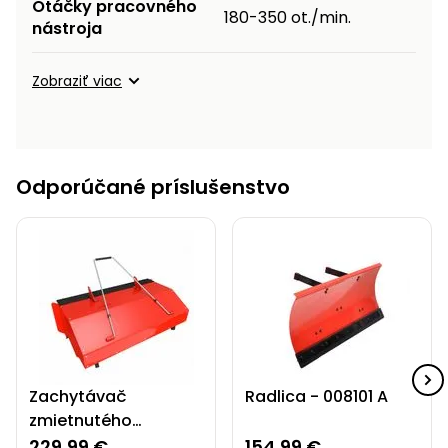
Otáčky pracovného
180-350 ot./min.
nástroja
Zobraziť viac
Odporúčané príslušenstvo
Zachytávač
Radlica - 008101 A
zmietnutého
materiálu pre HECHT
229,99 €
154,99 €