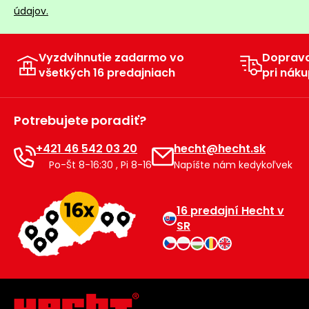
údajov.
Vyzdvihnutie zadarmo vo
Doprav
všetkých 16 predajniach
pri náku
Potrebujete poradiť?
+421 46 542 03 20
hecht@hecht.sk
Po-Št 8-16:30 , Pi 8-16
Napíšte nám kedykoľvek
16 predajní Hecht v
SR