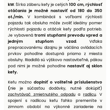
kW
. Šírka záberu kefy je celých
100 cm, rýchlosť
otáčania je možné nastaviť od 180 do 350
ot./min.
V kombinácii s voľbami rýchlosti
pojazdu tak obsluha môže zvoliť ideálny pomer
rýchlosti pojazdu a otáčok kefy podľa potrieb.
Je vybavená
tromi stupňami prevodu vpred a
jedným stupňom vzad
. Vďaka
prepracovanému dizajnu je väčšina ovládacích
prvkov pohodlne dostupná priamo z miesta
obsluhy. Riadidlá sú výškovo nastaviteľné, pákou
pod nimi je možné pohodlne
nastaviť aj sklon
kefy.
Kefu možno
doplniť o voliteľné príslušenstvo
(
nie je súčasťou dodávky, nutné dokúpiť)
zachytávač zmietnutého odpadu
a
radlicu
. V
spojení s radlicou kefu ľahko premeníte v
zimnom období na výkonné zariadenie na