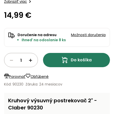
úložné
vozidlá
Ochrana
Zobraziť viac
Štiepačky
stoly
obrubníky
Vidly
boxy
rastlín
Náhradné
dreva
Príslušenstvo
Seniorské
14,99 €
nože
Vibračné
Tieniace
vozíky
Záhradné
Drviče
dosky
textílie
koše
vetiev
Prilby
Odpudzovače
Transportéry
Doručenie na adresu
Možnosti doručenia
Krhly
a pasce
Špalíkovače
Ihneď na odoslanie 8 ks
Rezačky
Doplnky
Fukáre a
na
vysávače
betón
Do košíka
na lístie
Meracie
Záhradné
prístroje
Porovnať
Obľúbené
vozíky
Nabíjačky
Kód: 90230
Záruka: 24 mesiacov
autobatérií
Fúriky
Kruhový výsuvný postrekovač 2" -
Vykurovanie
Rozmetadlá
Claber 90230
a posypové