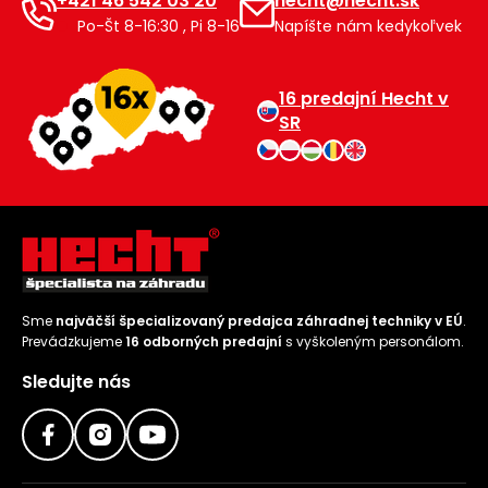
+421 46 542 03 20
hecht@hecht.sk
Po-Št 8-16:30 , Pi 8-16
Napíšte nám kedykoľvek
16 predajní Hecht v
SR
Sme
najväčší špecializovaný predajca záhradnej techniky v EÚ
.
Prevádzkujeme
16 odborných predajní
s vyškoleným personálom.
Sledujte nás