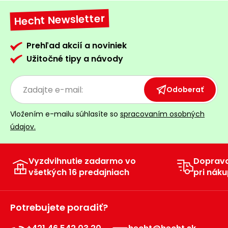
Príslušenstvo
Hecht Newsletter
Prehľad akcií a noviniek
Užitočné tipy a návody
Odoberať
Vložením e-mailu súhlasíte so
spracovaním osobných
údajov.
Vyzdvihnutie zadarmo vo
Doprav
všetkých 16 predajniach
pri náku
Potrebujete poradiť?