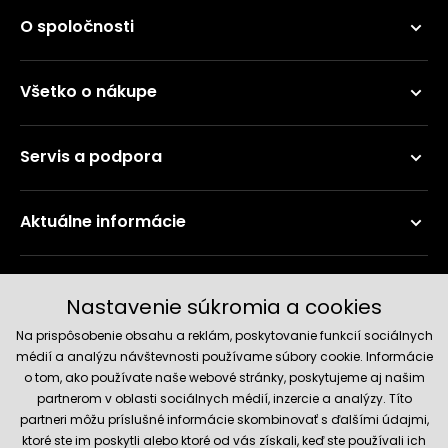
O spoločnosti
Všetko o nákupe
Servis a podpora
Aktuálne informácie
Doručenie a platobné metódy
Nastavenie súkromia a cookies
Na prispôsobenie obsahu a reklám, poskytovanie funkcií sociálnych
médií a analýzu návštevnosti používame súbory cookie. Informácie
o tom, ako používate naše webové stránky, poskytujeme aj našim
partnerom v oblasti sociálnych médií, inzercie a analýzy. Títo
partneri môžu príslušné informácie skombinovať s ďalšími údajmi,
ktoré ste im poskytli alebo ktoré od vás získali, keď ste používali ich