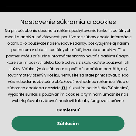
Doručenie a platobné metódy
Nastavenie súkromia a cookies
Na prispôsobenie obsahu a reklám, poskytovanie funkcií sociálnych
médií a analýzu návštevnosti používame súbory cookie. Informácie
o tom, ako používate naše webové stránky, poskytujeme aj našim
partnerom v oblasti sociálnych médií, inzercie a analýzy. Títo
partneri môžu príslušné informácie skombinovať s ďalšími údajmi,
ktoré ste im poskytli alebo ktoré od vás získali, keď ste používali ich
služby. Vďaka týmto súborom si počítač napríklad pamätá, aký
Spoľahlivý obchod
tovar máte vložený v košíku, nemusíte sa stále prihlasovať, alebo
vás nebudeme zbytočne obťažovať nevhodnou reklamou. Viac o
súboroch cookie sa dozviete
TU
. Kliknutím na tlačidlo "Súhlasím",
vyjadríte súhlas s používaním cookies a tým nám umožníte náš
web zlepšovať a zároveň nastaviť tak, aby fungoval správne.
Odmietnuť
© 2026 Hecht.cz
Obchodné podmienky
Nastavenie cookies
Súhlasím
E-shop vytvorila a technicky zaisťuje
SIMPLIA.cz