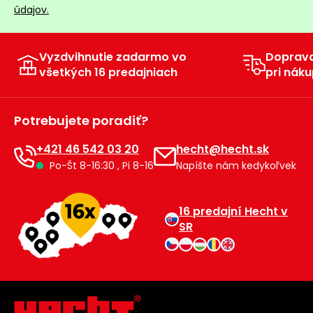
údajov.
Vyzdvihnutie zadarmo vo
Doprav
všetkých 16 predajniach
pri náku
Potrebujete poradiť?
+421 46 542 03 20
hecht@hecht.sk
Po-Št 8-16:30 , Pi 8-16
Napíšte nám kedykoľvek
16 predajní Hecht v
SR