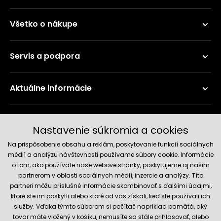
Všetko o nákupe
Servis a podpora
Aktuálne informácie
Doručenie a platobné metódy
Nastavenie súkromia a cookies
Na prispôsobenie obsahu a reklám, poskytovanie funkcií sociálnych
médií a analýzu návštevnosti používame súbory cookie. Informácie
o tom, ako používate naše webové stránky, poskytujeme aj našim
partnerom v oblasti sociálnych médií, inzercie a analýzy. Títo
partneri môžu príslušné informácie skombinovať s ďalšími údajmi,
ktoré ste im poskytli alebo ktoré od vás získali, keď ste používali ich
služby. Vďaka týmto súborom si počítač napríklad pamätá, aký
Spoľahlivý obchod
tovar máte vložený v košíku, nemusíte sa stále prihlasovať, alebo