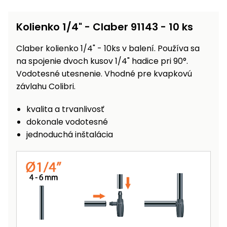
vozíky
Navijaky
Čerpadlá
Kolienko 1/4" - Claber 91143 - 10 ks
a
Príslušenstvo
vodárne
Claber kolienko 1/4" - 10ks v balení. Používa sa
na spojenie dvoch kusov 1/4" hadice pri 90°.
Vysokotlakové
Vodotesné utesnenie. Vhodné pre kvapkovú
Bagre
umývačky
závlahu Colibri.
Zametacie
kvalita a trvanlivosť
stroje
dokonale vodotesné
Snežné
jednoduchá inštalácia
frézy
Odhŕňače
a lopaty
na sneh
Postrekovače
a rosiče