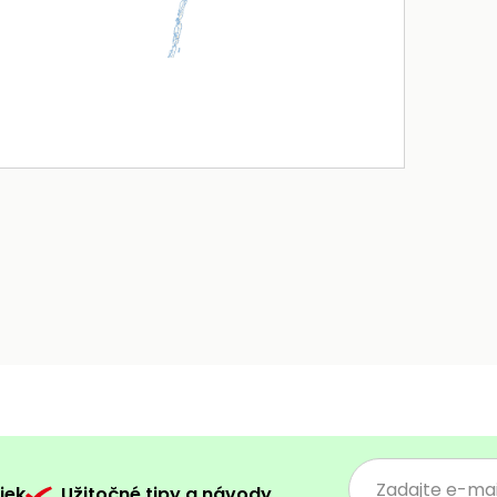
iek
Užitočné tipy a návody