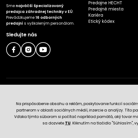
Predajne HECHT
Sme
najväčší špecializovaný
Predajné miesta
predajca záhradnej techniky v EÚ
.
Kariéra
Prevádzkujeme
16 odborných
Etický kódex
predajní
s vyškoleným personálom.
Sledujte nás
Doručenie a platobné metódy
Na prispôsobenie obsahu a reklám, poskytovanie funkcií sociál
partnerom v oblasti sociálnych médií, inzercie a analýzy. Títo par
Vďaka týmto súborom si počítač napríklad pamätá, aký tovar má
sa dozviete
TU
. Kliknutím na tlačidlo "Súhlasím",