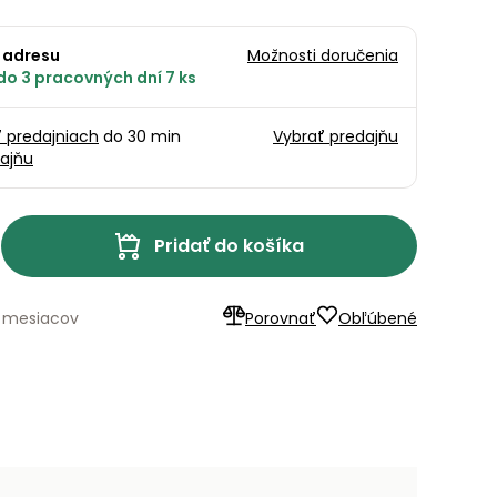
 adresu
Možnosti doručenia
do 3 pracovných dní 7 ks
7 predajniach
do 30 min
Vybrať predajňu
ajňu
Pridať do košíka
4 mesiacov
Porovnať
Obľúbené