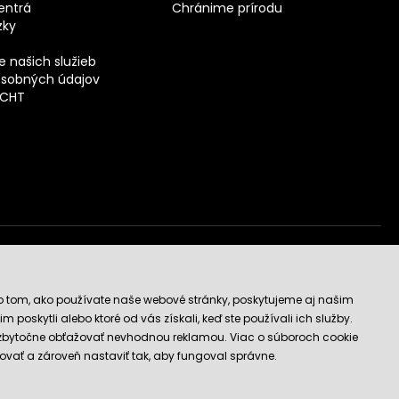
entrá
Chránime prírodu
zky
 našich služieb
sobných údajov
ECHT
vý obchod
o tom, ako používate naše webové stránky, poskytujeme aj našim
 poskytli alebo ktoré od vás získali, keď ste používali ich služby.
 zbytočne obťažovať nevhodnou reklamou. Viac o súboroch cookie
ovať a zároveň nastaviť tak, aby fungoval správne.