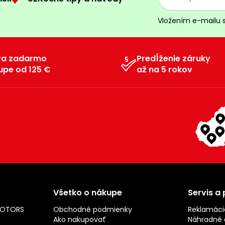
Vložením e-mailu 
va zadarmo
Predĺženie záruky
upe od 125 €
až na 5 rokov
Všetko o nákupe
Servis a
MOTORS
Obchodné podmienky
Reklamáci
Ako nakupovať
Náhradné d