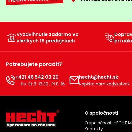
Vyzdvihnutie zadarmo vo
Dopra
všetkých 16 predajniach
pri nák
Potrebujete poradiť?
+421 46 542 03 20
hecht@hecht.sk
Po-Št 8-16:30 , Pi 8-16
Napíšte nám kedykoľvek
O spoločnosti
O spoločnosti HECHT 
Kontakty