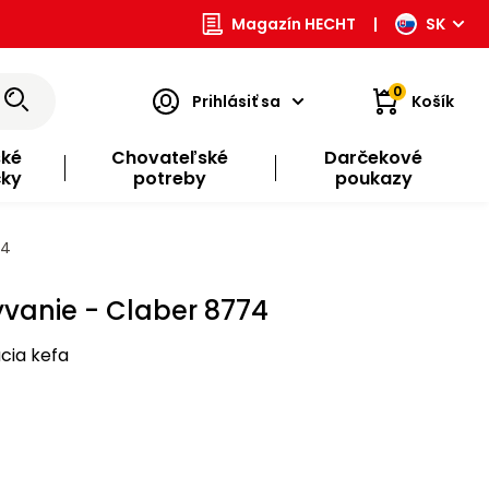
Magazín HECHT
|
SK
0
Prihlásiť sa
Košík
ské
Chovateľské
Darčekové
čky
potreby
poukazy
74
vanie - Claber 8774
cia kefa