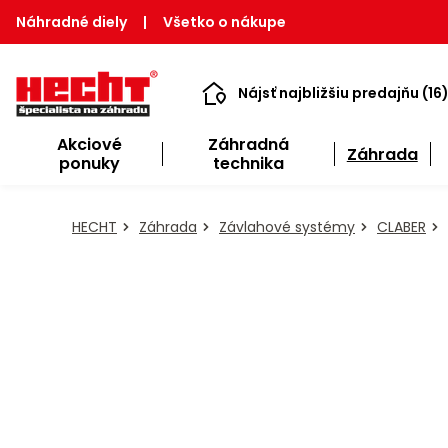
Náhradné diely
|
Všetko o nákupe
Nájsť najbližšiu predajňu (16
Akciové
Záhradná
Záhrada
ponuky
technika
HECHT
Záhrada
Závlahové systémy
CLABER