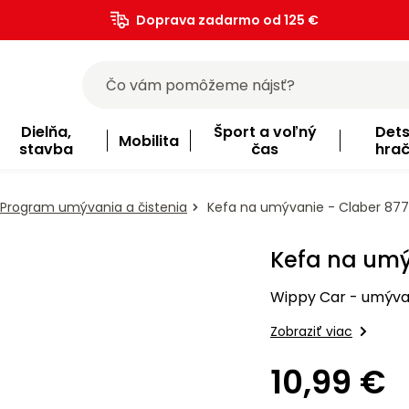
Doprava zadarmo od 125 €
)
Dielňa,
Šport a voľný
Det
Mobilita
stavba
čas
hra
Program umývania a čistenia
Kefa na umývanie - Claber 87
Kefa na umý
Wippy Car - umýva
Zobraziť viac
10,99 €