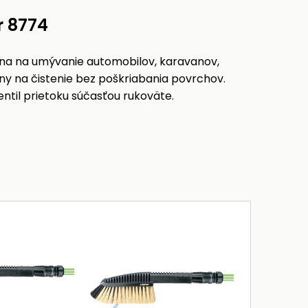
r 8774
álna na umývanie automobilov, karavanov,
ny na čistenie bez poškriabania povrchov.
entil prietoku súčasťou rukoväte.