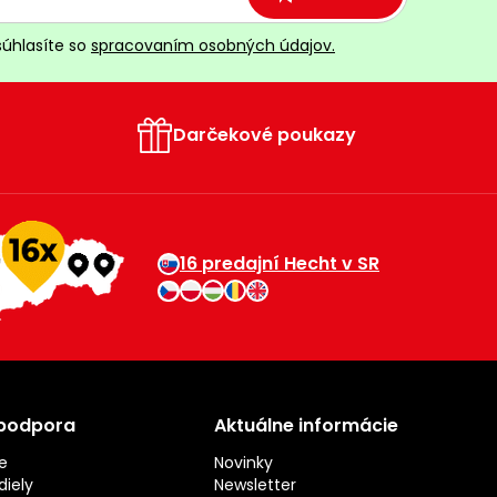
súhlasíte so
spracovaním osobných údajov.
Darčekové poukazy
16 predajní Hecht v SR
 podpora
Aktuálne informácie
e
Novinky
iely
Newsletter