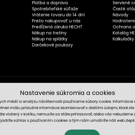
Platba a doprava
Servisné c
Spotrebiteľské súťaže
Časté otá
Vrátenie tovaru do 14 dní
Návody
Prečo nakupovať u nás
Hodnotenie
Predĺžená záruka HECHT
Ochrana o
Nákup na tretiny
Katalóg H
Nákup na splátky
Kalkulačky
Darčekové poukazy
Nastavenie súkromia a cookies
Spoľahli
nych médií a analýzu návštevnosti používame súbory cookie. Informácie 
tneri môžu príslušné informácie skombinovať s ďalšími údajmi, ktoré ste im
te vložený v košíku, nemusíte sa stále prihlasovať, alebo vás nebudeme
 vyjadríte súhlas s používaním cookies a tým nám umožníte náš web zlepš