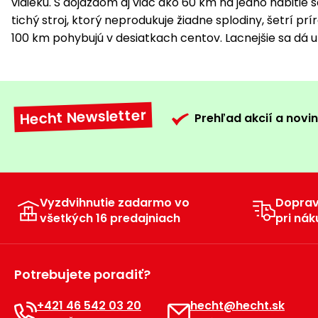
vidieku. S dojazdom aj viac ako 60 km na jedno nabitie
tichý stroj, ktorý neprodukuje žiadne splodiny, šetrí pr
100 km pohybujú v desiatkach centov. Lacnejšie sa dá už 
Hecht Newsletter
Prehľad akcií a novin
Vyzdvihnutie zadarmo vo
Dopra
všetkých 16 predajniach
pri nák
Potrebujete poradiť?
+421 46 542 03 20
hecht@hecht.sk