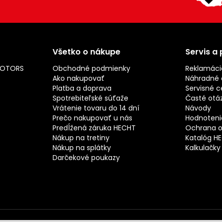
Všetko o nákupe
Servis a
MOTORS
Obchodné podmienky
Reklamáci
Ako nakupovať
Náhradné d
Platba a doprava
Servisné c
Spotrebiteľské súťaže
Časté otá
Vrátenie tovaru do 14 dní
Návody
Prečo nakupovať u nás
Hodnotenie
Predĺžená záruka HECHT
Ochrana o
Nákup na tretiny
Katalóg H
Nákup na splátky
Kalkulačky
Darčekové poukazy