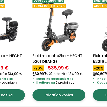
mo
Doprava zadarmo
Doprav
026
AKCIA DO 11. 8. 2026
AKCIA DO
žka - HECHT
Elektrokolobežka - HECHT
Elektr
5201 ORANGE
5201 B
99 €
535,99 €
-20%
-20%
tríte 134,00 €
669,99 €
Ušetríte 134,00 €
669,99 
nie 6 ks
Ihneď na odoslanie 9 ks
Ihneď 
predajniach
K odberu na
9 predajniach
K odb
o košíka
Pridať do košíka
P