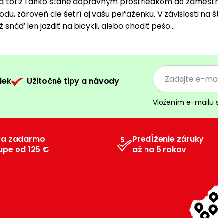
 sa totiž ľahko stane dopravným prostriedkom do zamestnan
írodu, zároveň ale šetrí aj vašu peňaženku. V závislosti na
snáď len jazdiť na bicykli, alebo chodiť pešo...
iek
Užitočné tipy a návody
Vložením e-mailu 
va zadarmo
Predĺženie záruky
upe od 125 €
až na 5 rokov