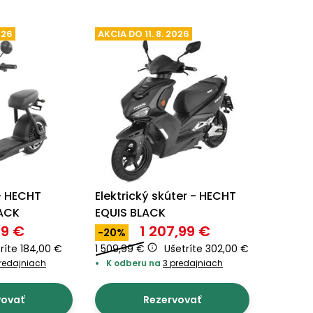
026
AKCIA DO 11. 8. 2026
 - HECHT
Elektrický skúter - HECHT
LACK
EQUIS BLACK
99 €
1 207,99 €
-20%
ríte 184,00 €
1 509,99 €
Ušetríte 302,00 €
redajniach
K odberu na
3 predajniach
vovať
Rezervovať