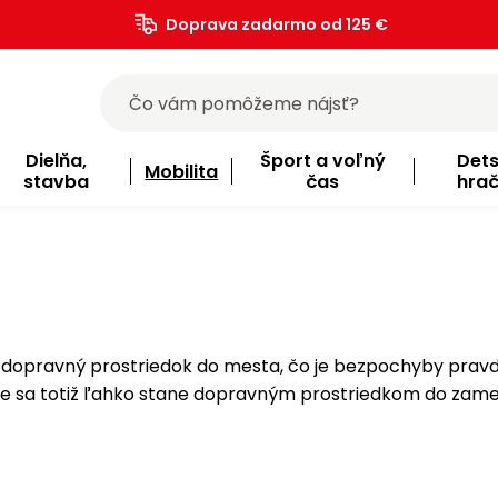
Doprava zadarmo od 125 €
)
Dielňa,
Šport a voľný
Det
Mobilita
stavba
čas
hra
ny dopravný prostriedok do mesta, čo je bezpochyby prav
itie sa totiž ľahko stane dopravným prostriedkom do zame