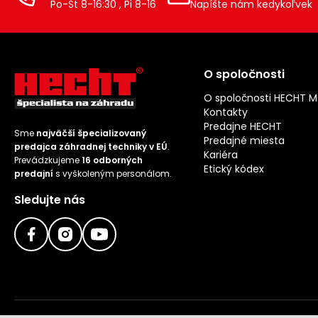
Po-Št 8-16:30 , Pi 8-16
Napíšte nám kedykoľvek
O spoločnosti
O spoločnosti HECHT 
Kontakty
Predajne HECHT
Sme
najväčší špecializovaný
Predajné miesta
predajca záhradnej techniky v EÚ
.
Kariéra
Prevádzkujeme
16 odborných
Etický kódex
predajní
s vyškoleným personálom.
Sledujte nás