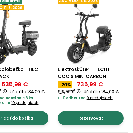
a zadarmo
AKCIA DO 11. 8. 2026
 11. 8. 2026
okolobežka - HECHT
Elektroskúter - HECHT
LACK
COCIS MINI CARBON
535,99 €
735,99 €
-20%
€
Ušetríte 134,00 €
919,99 €
Ušetríte 184,00 €
na odoslanie 8 ks
K odberu na
9 predajniach
eru na
10 predajniach
ridať do košíka
Rezervovať