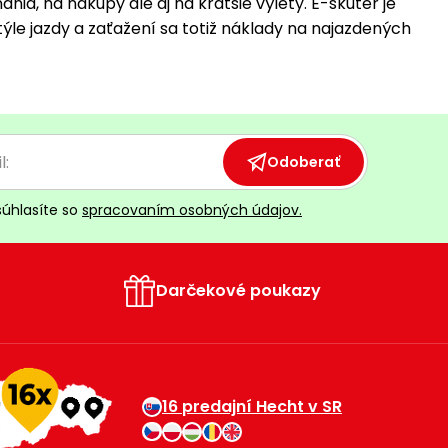
ia, na nákupy ale aj na kratšie výlety. E-skúter je
 štýle jazdy a zaťažení sa totiž náklady na najazdených
Odoberať
súhlasíte so
spracovaním osobných údajov.
Darčekové poukazy
16 predajní Hecht v SR