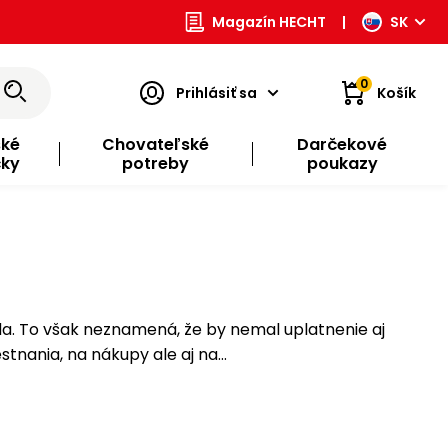
Magazín HECHT
|
SK
0
Prihlásiť sa
Košík
ské
Chovateľské
Darčekové
čky
potreby
poukazy
da. To však neznamená, že by nemal uplatnenie aj
stnania, na nákupy ale aj na…