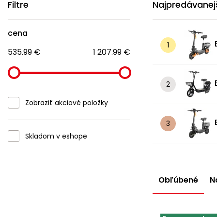
Filtre
Najpredávanej
cena
535.99 €
1 207.99 €
Zobraziť akciové položky
Skladom v eshope
Obľúbené
N