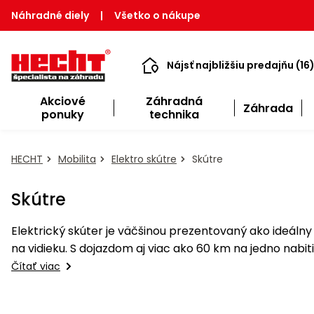
Náhradné diely
|
Všetko o nákupe
Nájsť najbližšiu predajňu (16
Akciové
Záhradná
Záhrada
ponuky
technika
HECHT
Mobilita
Elektro skútre
Skútre
Skútre
Elektrický skúter je väčšinou prezentovaný ako ideál
na vidieku. S dojazdom aj viac ako 60 km na jedno nab
Čítať viac