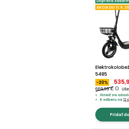
Doprava zadar
AKCIA DO 11. 8. 2
Elektrokolobe
5485
535,
-20%
669,99 €
Uše
Ihneď na odosla
K odberu na
12 
Pridať d