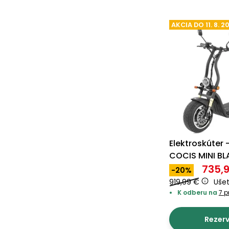
AKCIA DO 11. 8. 2
Elektroskúter
COCIS MINI B
735,
-20%
919,99 €
Ušet
K odberu na
7 p
Rezer