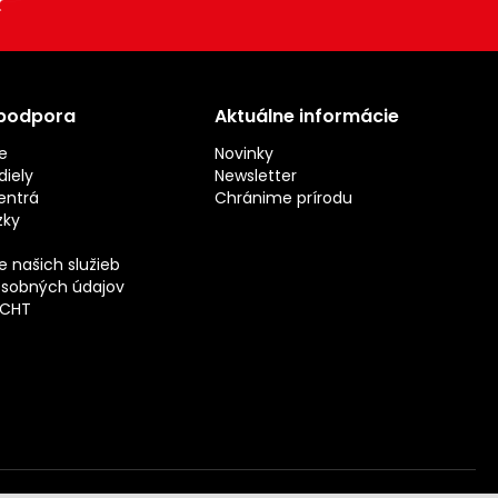
 podpora
Aktuálne informácie
e
Novinky
iely
Newsletter
entrá
Chránime prírodu
zky
 našich služieb
sobných údajov
ECHT