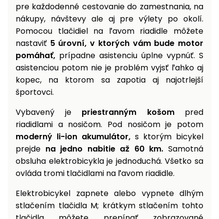
pre každodenné cestovanie do zamestnania, na
nákupy, návštevy ale aj pre výlety po okolí.
Pomocou tlačidiel na ľavom riadidle môžete
nastaviť
5 úrovní, v ktorých vám bude motor
pomáhať,
prípadne asistenciu úplne vypnúť. S
asistenciou potom nie je problém vyjsť ľahko aj
kopec, na ktorom sa zapotia aj najotrlejší
športovci.
Vybavený je
priestranným košom
pred
riadidlami a nosičom. Pod nosičom je potom
moderný li-ion akumulátor,
s ktorým bicykel
prejde
na jedno nabitie až 60 km.
Samotná
obsluha elektrobicykla je jednoduchá. Všetko sa
ovláda tromi tlačidlami na ľavom riadidle.
Elektrobicykel zapnete alebo vypnete dlhým
stlačením tlačidla M; krátkym stlačením tohto
tlačidla môžete prepínať zobrazované