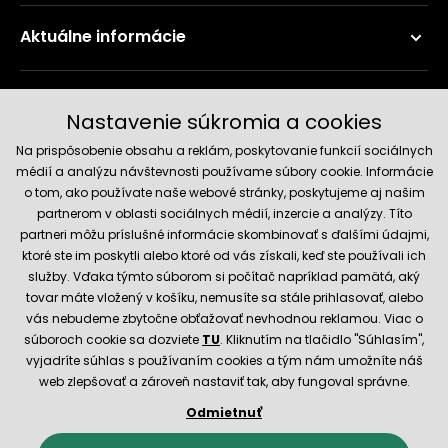
Aktuálne informácie
Doručenie a platobné metódy
Nastavenie súkromia a cookies
Na prispôsobenie obsahu a reklám, poskytovanie funkcií sociálnych
médií a analýzu návštevnosti používame súbory cookie. Informácie
o tom, ako používate naše webové stránky, poskytujeme aj našim
partnerom v oblasti sociálnych médií, inzercie a analýzy. Títo
partneri môžu príslušné informácie skombinovať s ďalšími údajmi,
ktoré ste im poskytli alebo ktoré od vás získali, keď ste používali ich
služby. Vďaka týmto súborom si počítač napríklad pamätá, aký
Spoľahlivý obchod
tovar máte vložený v košíku, nemusíte sa stále prihlasovať, alebo
vás nebudeme zbytočne obťažovať nevhodnou reklamou. Viac o
súboroch cookie sa dozviete
TU
. Kliknutím na tlačidlo "Súhlasím",
vyjadríte súhlas s používaním cookies a tým nám umožníte náš
web zlepšovať a zároveň nastaviť tak, aby fungoval správne.
Odmietnuť
© 2026 Hecht.cz
Obchodné podmienky
Nastavenie cookies