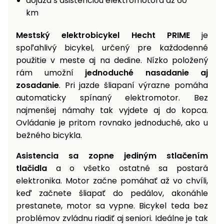
dojazd s asistenciou elektromotora až 60
km
Príslušenstvo
Mestský elektrobicykel Hecht PRIME
je
spoľahlivý bicykel, určený pre každodenné
použitie v meste aj na dedine. Nízko položený
rám umožní
jednoduché nasadanie aj
zosadanie
. Pri jazde šliapaní výrazne pomáha
automaticky spínaný elektromotor. Bez
najmenšej námahy tak vyjdete aj do kopca.
Ovládanie je pritom rovnako jednoduché, ako u
bežného bicykla.
Asistencia sa zopne jediným stlačením
tlačidla
a o všetko ostatné sa postará
elektronika. Motor začne pomáhať až vo chvíli,
keď začnete šliapať do pedálov, akonáhle
prestanete, motor sa vypne. Bicykel teda bez
problémov zvládnu riadiť aj seniori. Ideálne je tak