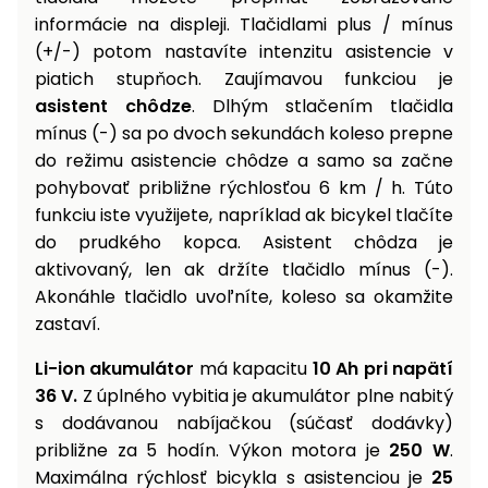
informácie na displeji. Tlačidlami plus / mínus
(+/-) potom nastavíte intenzitu asistencie v
piatich stupňoch. Zaujímavou funkciou je
asistent chôdze
. Dlhým stlačením tlačidla
mínus (-) sa po dvoch sekundách koleso prepne
do režimu asistencie chôdze a samo sa začne
pohybovať približne rýchlosťou 6 km / h. Túto
funkciu iste využijete, napríklad ak bicykel tlačíte
do prudkého kopca. Asistent chôdza je
aktivovaný, len ak držíte tlačidlo mínus (-).
Akonáhle tlačidlo uvoľníte, koleso sa okamžite
zastaví.
Li-ion akumulátor
má kapacitu
10 Ah pri napätí
36 V.
Z úplného vybitia je akumulátor plne nabitý
s dodávanou nabíjačkou (súčasť dodávky)
približne za 5 hodín. Výkon motora je
250 W
.
Maximálna rýchlosť bicykla s asistenciou je
25