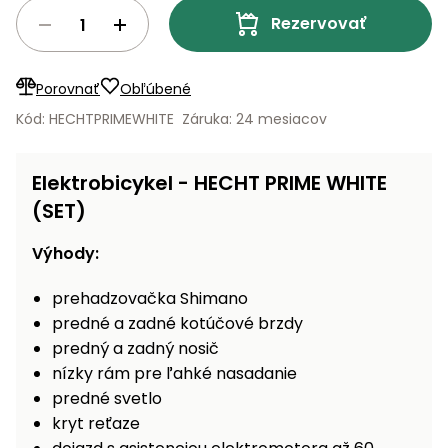
vozíky
Navijaky
Rezervovať
Čerpadlá
a
Príslušenstvo
Porovnať
Obľúbené
vodárne
Kód: HECHTPRIMEWHITE
Záruka: 24 mesiacov
Vysokotlakové
Bagre
umývačky
Elektrobicykel - HECHT PRIME WHITE
Zametacie
(SET)
stroje
Výhody:
Snežné
frézy
prehadzovačka Shimano
Odhŕňače
predné a zadné kotúčové brzdy
a lopaty
predný a zadný nosič
na sneh
nízky rám pre ľahké nasadanie
predné svetlo
Postrekovače
kryt reťaze
a rosiče