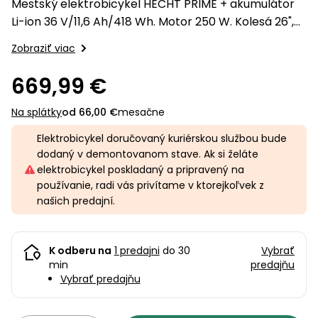
úložné
vozidlá
Mestský elektrobicykel HECHT PRIME + akumulátor
Ochrana
Štiepačky
stoly
obrubníky
Vidly
boxy
rastlín
Náhradné
Li-ion 36 V/11,6 Ah/418 Wh. Motor 250 W. Kolesá 26",
dreva
Príslušenstvo
Seniorské
nože
hmotnosť 25,2 kg. Hliníkový rám. Akumulátor a
Vibračné
Tieniace
vozíky
Zobraziť viac
Záhradné
Drviče
dosky
nabíjačka súčasťou balenia.
textílie
koše
vetiev
669,99 €
Prilby
Odpudzovače
Transportéry
Krhly
a pasce
Špalíkovače
Na splátky
od 66,00 €
mesačne
Rezačky
Doplnky
Elektrobicykel doručovaný kuriérskou službou bude
Fukáre a
na
dodaný v demontovanom stave. Ak si želáte
vysávače
betón
elektrobicykel poskladaný a pripravený na
na lístie
používanie, radi vás privítame v ktorejkoľvek z
Meracie
našich predajní.
Záhradné
prístroje
vozíky
Nabíjačky
autobatérií
K odberu na
1 predajni
do 30
Vybrať
Fúriky
min
predajňu
Vybrať predajňu
Vykurovanie
Rozmetadlá
a posypové