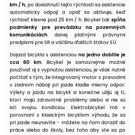
km / h,
po dosiahnutí tejto rýchlosti sa asistencie
automaticky odpojí a opäť sa aktivuje, keď
rýchlosť klesne pod 25 km / h. Bicykel tak
spĺňa
podmienky pre prevádzku na pozemných
komunikáciách
danej platnými právnymi
predpismi pre SR a väčšinu ďalších štátov EÚ.
Dojazd bicykla s asistenciou
na jedno dobitie je
cca 60 km
. Bicykel je samozrejme možné
používať aj s vypnutou asistenciou, je však nutné
počítať s tým, že integrovaný motor s prevodmi
v zadnom náboji pri jazde kladie mierny odpor.
Výlety a jazdu na bicykli si konečne užijú aj tí,
ktorí majú zdravotné problémy alebo si nie sú
istí svojou kondíciou. Elektrobicykel má v
porovnaní s klasickým bicyklom výhodu, že sa
pri jazde neunavíte - môžete na ňom doraziť do
práce alebo do školy, bez toho aby ste sa po