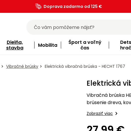
Doprava zadarmo od 125 €
)
Dielňa,
Šport a voľný
Det
Mobilita
stavba
čas
hra
Vibračné brúsky
Elektrická vibračná brúska - HECHT 1767
Elektrická v
Vibračná brúska HE
brúsenie dreva, kov
000/min, brúsnu do
Zobraziť viac
čistejšiu prácu.
27,99 €