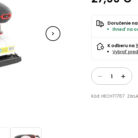
Doručenie na
Ihneď na o
K odberu na
Vybrať pred
Kód: HECHT1767
Záru