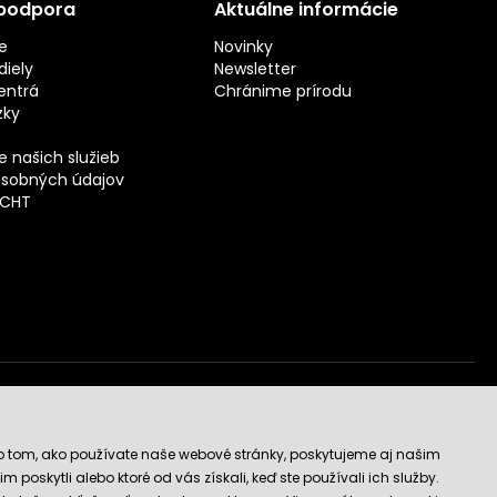
 podpora
Aktuálne informácie
e
Novinky
iely
Newsletter
entrá
Chránime prírodu
zky
 našich služieb
sobných údajov
ECHT
vý obchod
o tom, ako používate naše webové stránky, poskytujeme aj našim
 poskytli alebo ktoré od vás získali, keď ste používali ich služby.