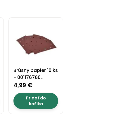
Brúsny papier 10 ks
- 001176760
zrnitosť 60
4,99 €
Pridať do
košíka