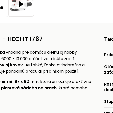
ší
a - HECHT 1767
Te
ska
vhodná pre domácu dielňu aj hobby
Prí
i 6000 - 13 000 otáčok za minútu zaistí
ov aj kovov.
Je ľahká, ľahko ovládateľná a
Otá
 pohodlnú prácu aj pri dlhšom použití.
zať
mermi 187 x 90 mm
, ktorá umožňuje efektívne
Roz
j
plastová nádoba na prach
, ktorá pomáha
dos
Stup