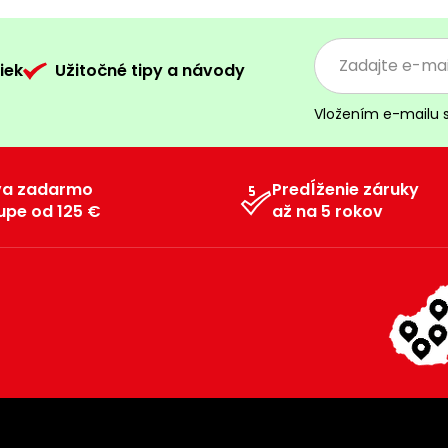
iek
Užitočné tipy a návody
Vložením e-mailu 
va zadarmo
Predĺženie záruky
upe od 125 €
až na 5 rokov