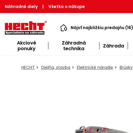
Náhradné diely
|
Všetko o nákupe
Nájsť najbližšiu predajňu (16
Akciové
Záhradná
Záhrada
ponuky
technika
HECHT
Dielňa, stavba
Elektrické náradie
Brúsky