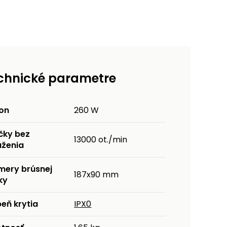
chnické parametre
kon
260 W
čky bez
13000 ot./min
aženia
mery brúsnej
187x90 mm
ky
eň krytia
IPX0