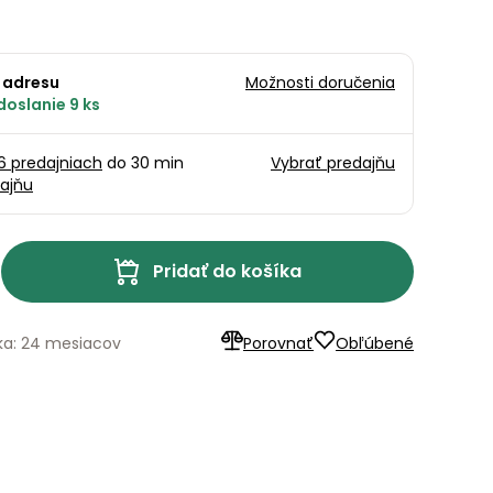
 adresu
Možnosti doručenia
doslanie 9 ks
16 predajniach
do 30 min
Vybrať predajňu
ajňu
Pridať do košíka
ka: 24 mesiacov
Porovnať
Obľúbené