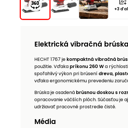
+3 ďal
Elektrická vibračná brúsk
HECHT 1767 je
kompaktná vibračná brú
použitie. Vďaka
príkonu 260 W
a rýchlost
spoľahlivý výkon pri brúsení
dreva, plast
vďaka ergonomickému prevedeniu zaručuje
Brúska je osadená
brúsnou doskou s roz
opracovanie väčších plôch. Súčasťou je a
udržiavať pracovné prostredie čisté.
Média