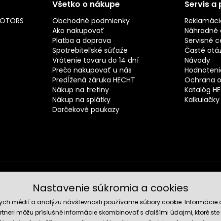
Všetko o nákupe
Servis a
MOTORS
Obchodné podmienky
Reklamáci
Ako nakupovať
Náhradné d
Platba a doprava
Servisné c
Spotrebiteľské súťaže
Časté otá
Vrátenie tovaru do 14 dní
Návody
Prečo nakupovať u nás
Hodnotenie
Predĺžená záruka HECHT
Ochrana o
Nákup na tretiny
Katalóg H
Nákup na splátky
Kalkulačky
Darčekové poukazy
Nastavenie súkromia a cookies
Spoľahli
nych médií a analýzu návštevnosti používame súbory cookie. Informácie 
tneri môžu príslušné informácie skombinovať s ďalšími údajmi, ktoré ste im