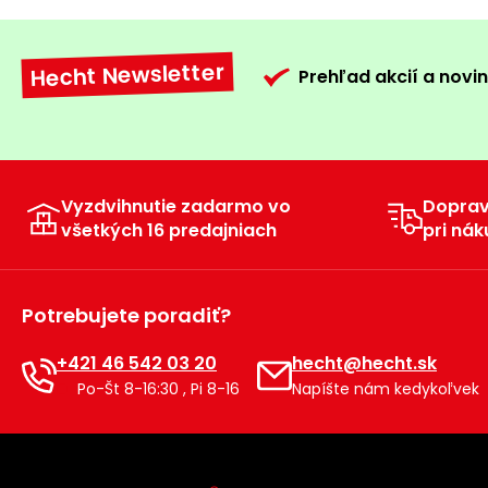
Hecht Newsletter
Prehľad akcií a novin
Vyzdvihnutie zadarmo vo
Dopra
všetkých 16 predajniach
pri nák
Potrebujete poradiť?
+421 46 542 03 20
hecht@hecht.sk
Po-Št 8-16:30 , Pi 8-16
Napíšte nám kedykoľvek