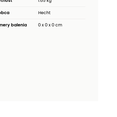
tnosť
1.65 kg
obca
Hecht
mery balenia
0 x 0 x 0 cm