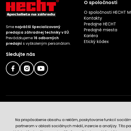
O spoločnosti
O spoločnosti HECHT 
Kontakty
Predajne HECHT
Sme
najväčší špecializovaný
Predajné miesta
predajca záhradnej techniky v EÚ
.
Kariéra
Prevádzkujeme
16 odborných
Etický kódex
predajní
s vyškoleným personálom.
Sledujte nás
Doručenie a platobné metódy
Na prispôsobenie obsahu a reklám, poskytovanie funkcií sociál
partnerom v oblasti sociálnych médií, inzercie a analýzy. Títo par