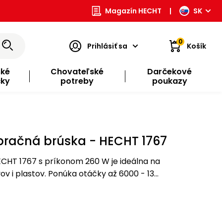
Magazín HECHT
|
SK
0
Prihlásiť sa
Košík
ské
Chovateľské
Darčekové
čky
potreby
poukazy
ibračná brúska - HECHT 1767
CHT 1767 s príkonom 260 W je ideálna na
ov i plastov. Ponúka otáčky až 6000 - 13
sku 187 x 90 mm a plastovú nádobu na prach na