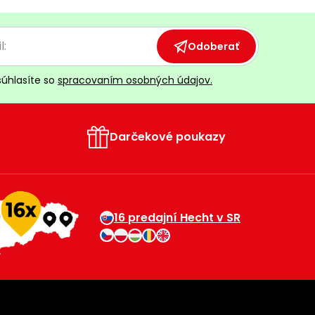
Odoberať
súhlasíte so
spracovaním osobných údajov.
Darčekové poukazy
16 predajní Hecht v SR