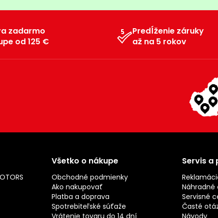
va zadarmo
Predĺženie záruky
upe od 125 €
až na 5 rokov
Všetko o nákupe
Servis a
MOTORS
Obchodné podmienky
Reklamáci
Ako nakupovať
Náhradné d
Platba a doprava
Servisné c
Spotrebiteľské súťaže
Časté otá
Vrátenie tovaru do 14 dní
Návody