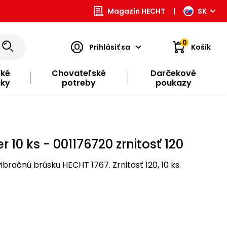
Magazín HECHT
|
SK
0
Prihlásiť sa
Košík
ské
Chovateľské
Darčekové
čky
potreby
poukazy
 10 ks - 001176720 zrnitosť 120
ibračnú brúsku HECHT 1767. Zrnitosť 120, 10 ks.