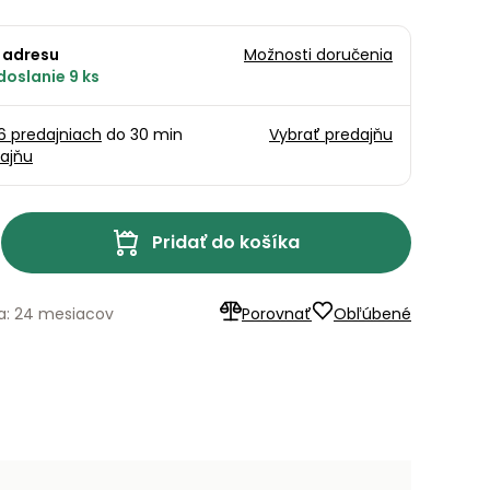
 adresu
Možnosti doručenia
doslanie 9 ks
16 predajniach
do 30 min
Vybrať predajňu
ajňu
Pridať do košíka
a: 24 mesiacov
Porovnať
Obľúbené