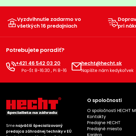
Vyzdvihnutie zadarmo vo
Dopra
všetkých 16 predajniach
pri nák
Potrebujete poradiť?
+421 46 542 03 20
hecht@hecht.sk
Po-Št 8-16:30 , Pi 8-16
Napíšte nám kedykoľvek
O spoločnosti
O spoločnosti HECHT 
Kontakty
Predajne HECHT
Sme
najväčší špecializovaný
Predajné miesta
predajca záhradnej techniky v EÚ
.
Kariéra