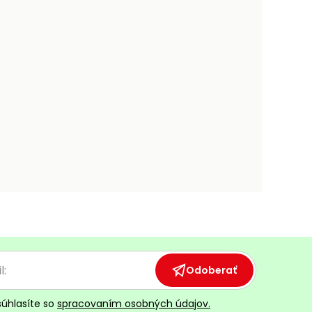
Odoberať
súhlasíte so
spracovaním osobných údajov.