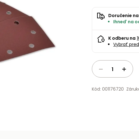
Doručenie na
Ihneď na o
K odberu na
Vybrať pred
Kód: 001176720
Záruk