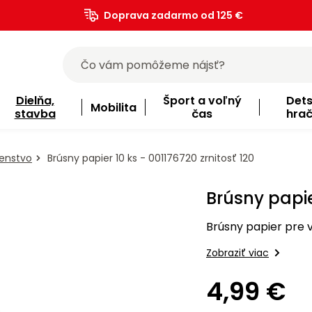
Doprava zadarmo od 125 €
)
Dielňa,
Šport a voľný
Det
Mobilita
stavba
čas
hra
šenstvo
Brúsny papier 10 ks - 001176720 zrnitosť 120
Brúsny papier
Brúsny papier pre v
Zobraziť viac
4,99 €