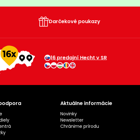
Darčekové poukazy
16 predajní Hecht v SR
 podpora
Aktuálne informácie
e
Novinky
iely
Newsletter
entrá
Chránime prírodu
zky