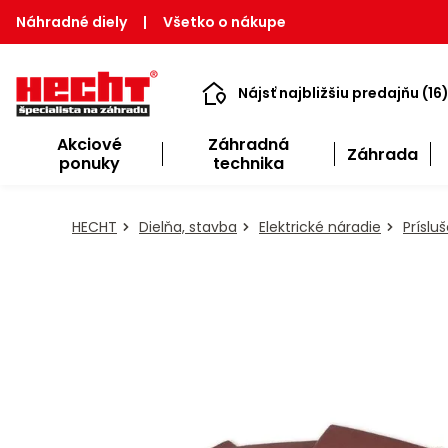
Náhradné diely
|
Všetko o nákupe
Nájsť najbližšiu predajňu (16
Akciové
Záhradná
Záhrada
ponuky
technika
HECHT
Dielňa, stavba
Elektrické náradie
Príslu