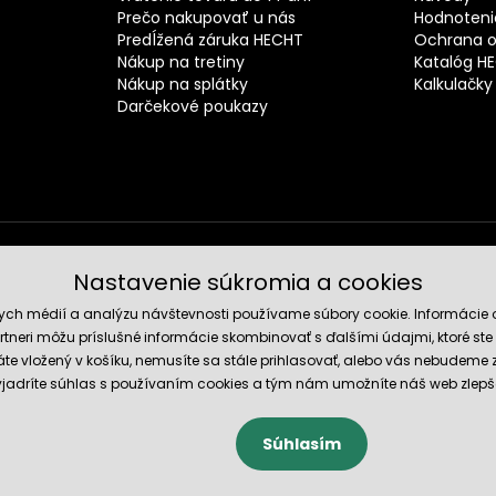
Prečo nakupovať u nás
Hodnotenie
Predĺžená záruka HECHT
Ochrana o
Nákup na tretiny
Katalóg H
Nákup na splátky
Kalkulačky
Darčekové poukazy
Nastavenie súkromia a cookies
Spoľahli
nych médií a analýzu návštevnosti používame súbory cookie. Informácie 
tneri môžu príslušné informácie skombinovať s ďalšími údajmi, ktoré ste im
te vložený v košíku, nemusíte sa stále prihlasovať, alebo vás nebudeme
 vyjadríte súhlas s používaním cookies a tým nám umožníte náš web zlepš
Súhlasím
cookies