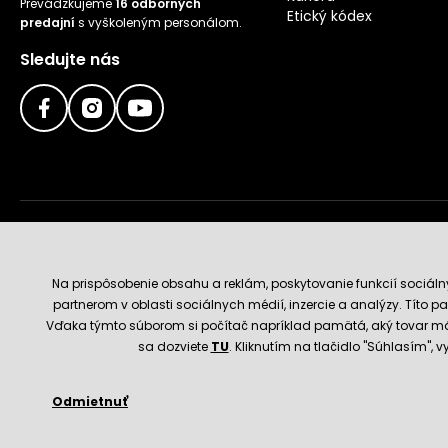
Prevádzkujeme
16 odborných
Etický kódex
predajní
s vyškoleným personálom.
Sledujte nás
Doručenie a platobné metódy
Na prispôsobenie obsahu a reklám, poskytovanie funkcií sociál
partnerom v oblasti sociálnych médií, inzercie a analýzy. Títo par
Vďaka týmto súborom si počítač napríklad pamätá, aký tovar má
sa dozviete
TU
. Kliknutím na tlačidlo "Súhlasím",
Odmietnuť
© 2026 Hecht.cz
Obchodné podmienky
Nastavenie 