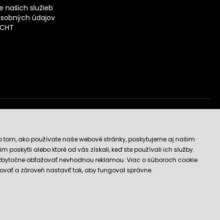
 našich služieb
sobných údajov
ECHT
vý obchod
o tom, ako používate naše webové stránky, poskytujeme aj našim
 poskytli alebo ktoré od vás získali, keď ste používali ich služby.
 zbytočne obťažovať nevhodnou reklamou. Viac o súboroch cookie
ovať a zároveň nastaviť tak, aby fungoval správne.
E-shop vytvorila a technicky zaisťuje
SIMPLIA.cz