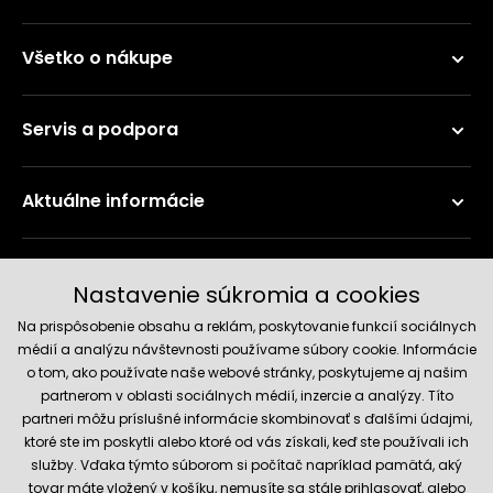
Všetko o nákupe
Servis a podpora
Aktuálne informácie
Doručenie a platobné metódy
Nastavenie súkromia a cookies
Na prispôsobenie obsahu a reklám, poskytovanie funkcií sociálnych
médií a analýzu návštevnosti používame súbory cookie. Informácie
o tom, ako používate naše webové stránky, poskytujeme aj našim
partnerom v oblasti sociálnych médií, inzercie a analýzy. Títo
partneri môžu príslušné informácie skombinovať s ďalšími údajmi,
ktoré ste im poskytli alebo ktoré od vás získali, keď ste používali ich
služby. Vďaka týmto súborom si počítač napríklad pamätá, aký
Spoľahlivý obchod
tovar máte vložený v košíku, nemusíte sa stále prihlasovať, alebo