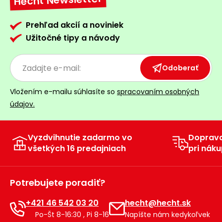
Hecht Newsletter
Prehľad akcií a noviniek
Užitočné tipy a návody
Odoberať
Vložením e-mailu súhlasíte so
spracovaním osobných
údajov.
Vyzdvihnutie zadarmo vo
Doprav
všetkých 16 predajniach
pri náku
Potrebujete poradiť?
+421 46 542 03 20
hecht@hecht.sk
Po-Št 8-16:30 , Pi 8-16
Napíšte nám kedykoľvek