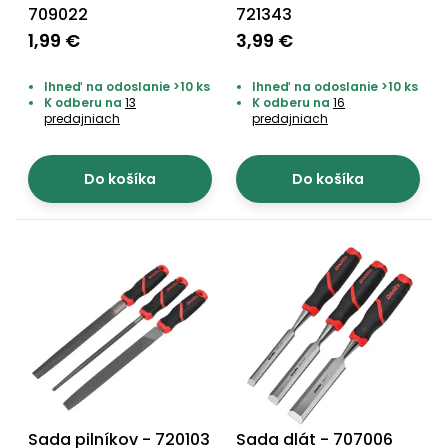
vozíky
709022
721343
Navijaky
1,99 €
3,99 €
Čerpadlá
a
Príslušenstvo
Ihneď na odoslanie >10 ks
Ihneď na odoslanie >10 ks
vodárne
K odberu na
13
K odberu na
16
predajniach
predajniach
Vysokotlakové
Bagre
umývačky
Do košíka
Do košíka
Zametacie
stroje
Snežné
frézy
Odhŕňače
a lopaty
na sneh
Postrekovače
a rosiče
Sada pilníkov - 720103
Sada dlát - 707006