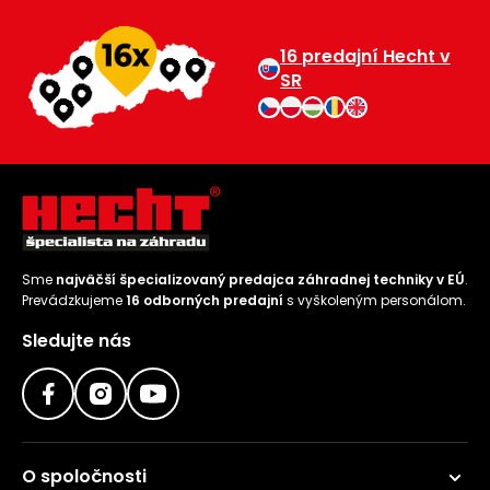
16 predajní Hecht v
SR
Sme
najväčší špecializovaný predajca záhradnej techniky v EÚ
.
Prevádzkujeme
16 odborných predajní
s vyškoleným personálom.
Sledujte nás
O spoločnosti