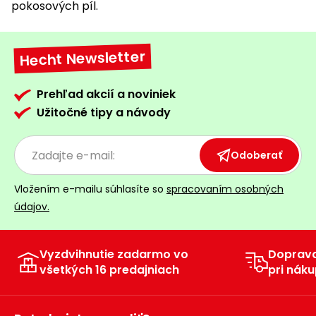
pokosových píl.
Hecht Newsletter
Prehľad akcií a noviniek
Užitočné tipy a návody
Odoberať
Vložením e-mailu súhlasíte so
spracovaním osobných
údajov.
Vyzdvihnutie zadarmo vo
Doprav
všetkých 16 predajniach
pri náku