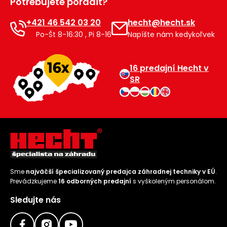
Potrebujete poradiť?
+421 46 542 03 20
hecht@hecht.sk
Po-Št 8-16:30 , Pi 8-16
Napíšte nám kedykoľvek
16 predajní Hecht v
SR
Sme
najväčší špecializovaný predajca záhradnej techniky v EÚ
.
Prevádzkujeme
16 odborných predajní
s vyškoleným personálom.
Sledujte nás