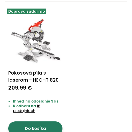
Príslušenstvo
Doprava zadarmo
Pokosová píla s
laserom - HECHT 820
209,99 €
Ihneď na odoslanie 9 ks
K odberu na
16
predajniach
Do košíka