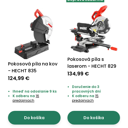
vozíky
Navijaky
Čerpadlá
a
Príslušenstvo
vodárne
Vysokotlakové
Bagre
umývačky
Zametacie
Pokosová píla s
stroje
Pokosová píla na kov
laserom - HECHT 829
- HECHT 835
134,99 €
Snežné
124,99 €
frézy
Doručenie do 3
Odhŕňače
Ihneď na odoslanie 9 ks
pracovných dní
K odberu na
16
K odberu na
15
a lopaty
predajniach
predajniach
na sneh
Postrekovače
Do košíka
Do košíka
a rosiče