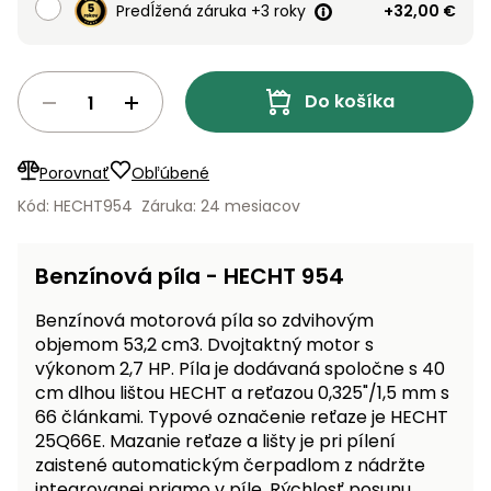
vozíky
Predĺžená záruka +3 roky
+32,00 €
Navijaky
Čerpadlá
a
Príslušenstvo
vodárne
Do košíka
Vysokotlakové
Bagre
umývačky
Porovnať
Obľúbené
Kód: HECHT954
Záruka: 24 mesiacov
Zametacie
stroje
Benzínová píla - HECHT 954
Snežné
frézy
Benzínová motorová píla so zdvihovým
objemom 53,2 cm3. Dvojtaktný motor s
Odhŕňače
výkonom 2,7 HP. Píla je dodávaná spoločne s 40
a lopaty
cm dlhou lištou HECHT a reťazou 0,325"/1,5 mm s
na sneh
66 článkami. Typové označenie reťaze je HECHT
25Q66E. Mazanie reťaze a lišty je pri pílení
Postrekovače
zaistené automatickým čerpadlom z nádržte
a rosiče
integrovanej priamo v píle. Rýchlosť posunu