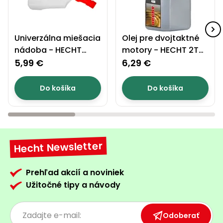
Univerzálna miešacia
Olej pre dvojtaktné
nádoba - HECHT
motory - HECHT 2T
90001
450
5,99 €
6,29 €
Do košíka
Do košíka
Hecht Newsletter
Prehľad akcií a noviniek
Užitočné tipy a návody
Odoberať