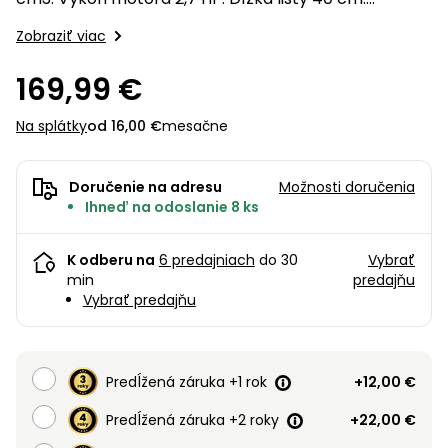
úložné
vozidlá
Ochrana
Štiepačky
stoly
obrubníky
Vidly
Hmotnosť 5,74 kg. Reťaz 25Q66E.
boxy
rastlín
Náhradné
dreva
Zobraziť viac
Príslušenstvo
Seniorské
nože
Vibračné
Tieniace
vozíky
Záhradné
Drviče
dosky
169,99 €
textílie
koše
vetiev
Prilby
Odpudzovače
Na splátky
od 16,00 €
mesačne
Transportéry
Krhly
a pasce
Špalíkovače
Rezačky
Doplnky
Doručenie na adresu
Možnosti doručenia
Fukáre a
na
Ihneď na odoslanie 8 ks
vysávače
betón
na lístie
K odberu na
6 predajniach
do 30
Vybrať
Meracie
min
predajňu
Záhradné
prístroje
Vybrať predajňu
vozíky
Nabíjačky
autobatérií
Fúriky
Predĺžená záruka +1 rok
+12,00 €
Vykurovanie
Rozmetadlá
Predĺžená záruka +2 roky
+22,00 €
a posypové