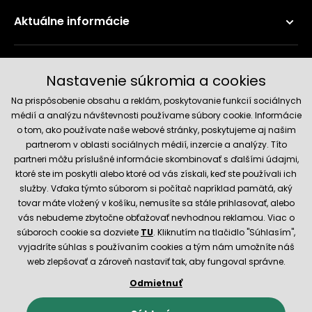
Aktuálne informácie
Doručenie a platobné metódy
Nastavenie súkromia a cookies
Na prispôsobenie obsahu a reklám, poskytovanie funkcií sociálnych
médií a analýzu návštevnosti používame súbory cookie. Informácie
o tom, ako používate naše webové stránky, poskytujeme aj našim
partnerom v oblasti sociálnych médií, inzercie a analýzy. Títo
partneri môžu príslušné informácie skombinovať s ďalšími údajmi,
ktoré ste im poskytli alebo ktoré od vás získali, keď ste používali ich
služby. Vďaka týmto súborom si počítač napríklad pamätá, aký
Spoľahlivý obchod
tovar máte vložený v košíku, nemusíte sa stále prihlasovať, alebo
vás nebudeme zbytočne obťažovať nevhodnou reklamou. Viac o
súboroch cookie sa dozviete
TU
. Kliknutím na tlačidlo "Súhlasím",
vyjadríte súhlas s používaním cookies a tým nám umožníte náš
web zlepšovať a zároveň nastaviť tak, aby fungoval správne.
Odmietnuť
© 2026 Hecht.cz
Obchodné podmienky
Nastavenie cookies