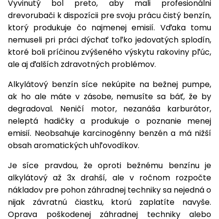
Vyvinutý bol preto, aby mali profesionálni
drevorubači k dispozícii pre svoju prácu čistý benzín,
ktorý produkuje čo najmenej emisií. Vďaka tomu
nemuseli pri práci dýchať toľko jedovatých splodín,
ktoré boli príčinou zvýšeného výskytu rakoviny pľúc,
ale aj ďalších zdravotných problémov.
Alkylátový benzín síce nekúpite na bežnej pumpe,
ak ho ale máte v zásobe, nemusíte sa báť, že by
degradoval. Neničí motor, nezanáša karburátor,
neleptá hadičky a produkuje o poznanie menej
emisií. Neobsahuje karcinogénny benzén a má nižší
obsah aromatických uhľovodíkov.
Je síce pravdou, že oproti bežnému benzínu je
alkylátový až 3x drahší, ale v ročnom rozpočte
nákladov pre pohon záhradnej techniky sa nejedná o
nijak závratnú čiastku, ktorú zaplatíte navyše.
Oprava poškodenej záhradnej techniky alebo