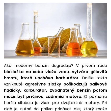
vozíky
Navijaky
Čerpadlá
a
Príslušenstvo
vodárne
Vysokotlakové
Bagre
umývačky
Zametacie
stroje
Snežné
Ako moderný benzín degraduje? V prvom rade
frézy
biozložka na seba viaže vodu, vytvára gélovitú
hmotu, ktorá upcháva karburátor
. Ďalšie takto
Odhŕňače
vzniknuté
agresívne zložky poškodzujú palivové
a lopaty
hadičky, karburátor, zvodnatený benzín potom
na sneh
môže byť príčinou zadrenia motora
. O poznanie
Postrekovače
horšia situácia je však pre dvojtaktné motory. Pri
a rosiče
nich je nutné do paliva pridávať olej, ktorý maže