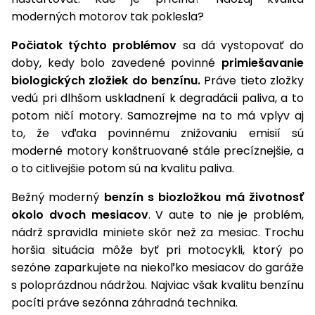
úložné
vozidlá
Ochrana
Štiepačky
stoly
obrubníky
Vidly
moderných motorov tak poklesla?
boxy
rastlín
Náhradné
dreva
Príslušenstvo
Seniorské
nože
Vibračné
Tieniace
Počiatok týchto problémov
sa dá vystopovať do
vozíky
Záhradné
Drviče
dosky
textílie
doby, kedy bolo zavedené povinné
primiešavanie
koše
vetiev
biologických zložiek do benzínu.
Práve tieto zložky
Prilby
Odpudzovače
Transportéry
vedú pri dlhšom uskladnení k degradácii paliva, a to
Krhly
a pasce
Špalíkovače
potom ničí motory. Samozrejme na to má vplyv aj
Rezačky
Doplnky
to, že vďaka povinnému znižovaniu emisií sú
Fukáre a
na
moderné motory konštruované stále precíznejšie, a
vysávače
betón
o to citlivejšie potom sú na kvalitu paliva.
na lístie
Meracie
Bežný moderný
benzín s biozložkou má životnosť
Záhradné
prístroje
okolo dvoch mesiacov
. V aute to nie je problém,
vozíky
nádrž spravidla miniete skôr než za mesiac. Trochu
Nabíjačky
autobatérií
horšia situácia môže byť pri motocykli, ktorý po
Fúriky
sezóne zaparkujete na niekoľko mesiacov do garáže
s poloprázdnou nádržou. Najviac však kvalitu benzínu
Vykurovanie
Rozmetadlá
pocíti práve sezónna záhradná technika.
a posypové