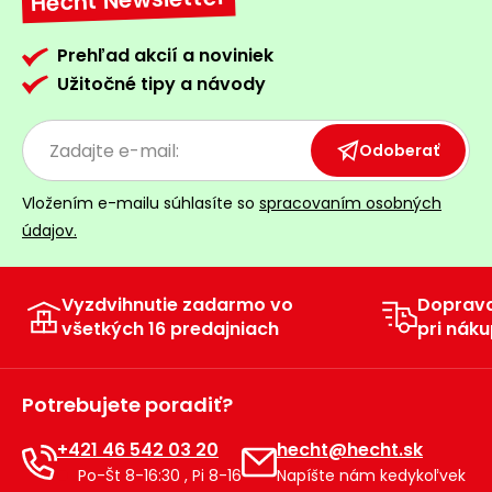
Hecht Newsletter
Prehľad akcií a noviniek
Užitočné tipy a návody
Odoberať
Vložením e-mailu súhlasíte so
spracovaním osobných
údajov.
Vyzdvihnutie zadarmo vo
Doprav
všetkých 16 predajniach
pri náku
Potrebujete poradiť?
+421 46 542 03 20
hecht@hecht.sk
Po-Št 8-16:30 , Pi 8-16
Napíšte nám kedykoľvek