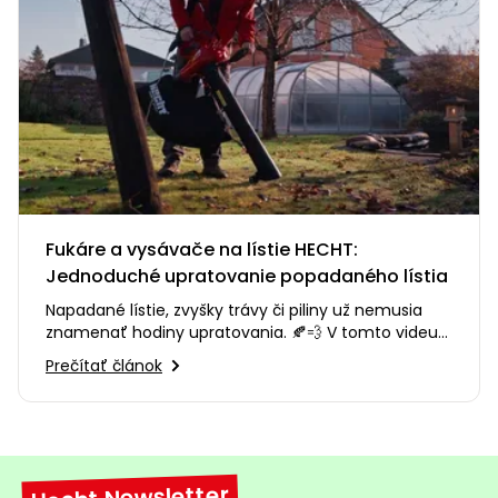
Fukáre a vysávače na lístie HECHT:
Jednoduché upratovanie popadaného lístia
Napadané lístie, zvyšky trávy či piliny už nemusia
znamenať hodiny upratovania. 🍂💨 V tomto videu
vám predstavíme fukáre…
Prečítať článok