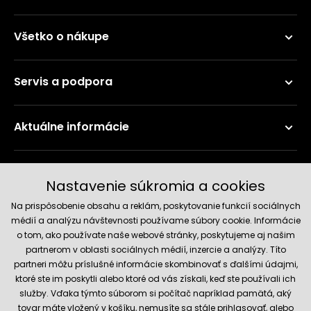
Všetko o nákupe
Servis a podpora
Aktuálne informácie
Doručenie a platobné metódy
Nastavenie súkromia a cookies
Na prispôsobenie obsahu a reklám, poskytovanie funkcií sociálnych
médií a analýzu návštevnosti používame súbory cookie. Informácie
o tom, ako používate naše webové stránky, poskytujeme aj našim
partnerom v oblasti sociálnych médií, inzercie a analýzy. Títo
partneri môžu príslušné informácie skombinovať s ďalšími údajmi,
ktoré ste im poskytli alebo ktoré od vás získali, keď ste používali ich
služby. Vďaka týmto súborom si počítač napríklad pamätá, aký
Spoľahlivý obchod
tovar máte vložený v košíku, nemusíte sa stále prihlasovať, alebo