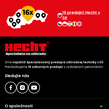
16 predajní Hecht v
SR
Sme
najväčší špecializovaný predajca záhradnej techniky v EÚ
.
Prevádzkujeme
16 odborných predajní
s vyškoleným personálom.
Sledujte nás
O spoločnosti