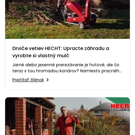
Drviče vetiev HECHT: Upracte záhradu a
vyrobte si vlastný mulč
Jarné alebo jesenné prerezávanie je hotové, ale čo
teraz s tou hromadou konárov? Namiesto pracného
odvážania alebo…
Prečítať článok