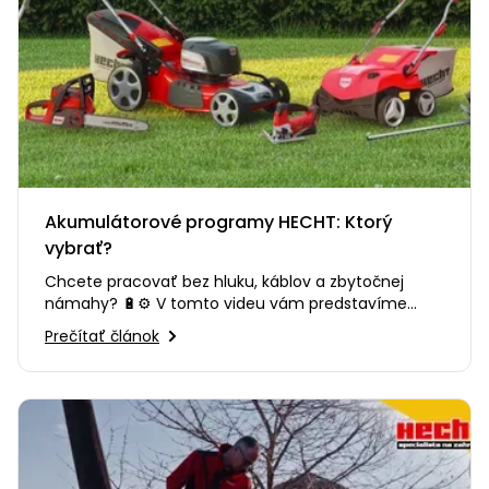
Akumulátorové programy HECHT: Ktorý
vybrať?
Chcete pracovať bez hluku, káblov a zbytočnej
námahy? 🔋⚙️ V tomto videu vám predstavíme
výhody moderného…
Prečítať článok