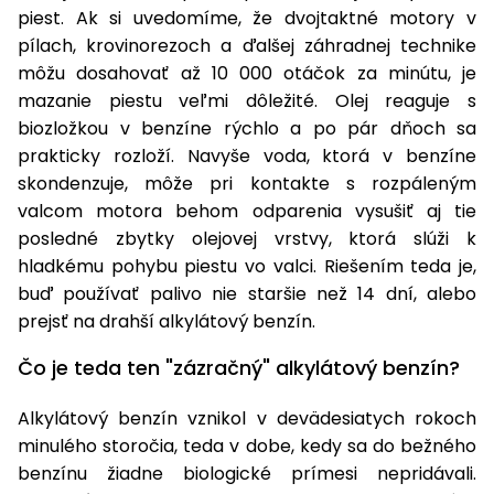
piest. Ak si uvedomíme, že dvojtaktné motory v
Príslušenstvo
pílach, krovinorezoch a ďalšej záhradnej technike
môžu dosahovať až 10 000 otáčok za minútu, je
mazanie piestu veľmi dôležité. Olej reaguje s
biozložkou v benzíne rýchlo a po pár dňoch sa
prakticky rozloží. Navyše voda, ktorá v benzíne
skondenzuje, môže pri kontakte s rozpáleným
valcom motora behom odparenia vysušiť aj tie
posledné zbytky olejovej vrstvy, ktorá slúži k
hladkému pohybu piestu vo valci. Riešením teda je,
buď používať palivo nie staršie než 14 dní, alebo
prejsť na drahší alkylátový benzín.
Čo je teda ten "zázračný" alkylátový benzín?
Alkylátový benzín vznikol v devädesiatych rokoch
minulého storočia, teda v dobe, kedy sa do bežného
benzínu žiadne biologické prímesi nepridávali.