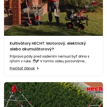
Kultivátory HECHT: Motorový, elektrický
alebo akumulátorový?
Príprava pôdy pred sadením nemusí byť drina s
rýľom v ruke. 🧑‍🌾 V tomto videu porovnáme
kultivátory HECHT a pomôžeme…
Prečítať článok