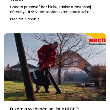
Chcete pracovať bez hluku, káblov a zbytočnej
námahy? 🔋⚙️ V tomto videu vám predstavíme
výhody moderného…
Prečítať článok
Fukáre a vysávače na lístie HECHT: