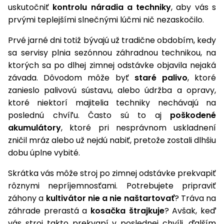
úložné
vozidlá
Ochrana
Štiepačky
uskutočniť
kontrolu náradia a techniky
, aby vás s
stoly
obrubníky
Vidly
boxy
rastlín
Náhradné
dreva
prvými teplejšími slnečnými lúčmi nič nezaskočilo.
Príslušenstvo
Seniorské
nože
Vibračné
Tieniace
vozíky
Záhradné
Drviče
dosky
Prvé jarné dni totiž bývajú už tradične obdobím, kedy
textílie
koše
vetiev
sa servisy plnia sezónnou záhradnou technikou, na
Prilby
Odpudzovače
ktorých sa po dlhej zimnej odstávke objavila nejaká
Transportéry
Krhly
a pasce
Špalíkovače
závada. Dôvodom môže byť
staré palivo
, ktoré
zanieslo palivovú sústavu, alebo údržba a opravy,
Rezačky
Doplnky
Fukáre a
ktoré niektorí majitelia techniky nechávajú na
na
vysávače
betón
poslednú chvíľu. Často sú to aj
poškodené
na lístie
akumulátory
, ktoré pri nesprávnom uskladnení
Meracie
zničil mráz alebo už nejdú nabiť, pretože zostali dlhšiu
Záhradné
prístroje
dobu úplne vybité.
vozíky
Nabíjačky
Skrátka vás môže stroj po zimnej odstávke prekvapiť
autobatérií
Fúriky
rôznymi nepríjemnosťami. Potrebujete pripraviť
záhony a
kultivátor nie a nie naštartovať
? Tráva na
Vykurovanie
Rozmetadlá
záhrade prerastá a
kosačka štrajkuje
? Avšak, keď
a posypové
vás stroj takto prekvapí v poslednej chvíli, ďalším