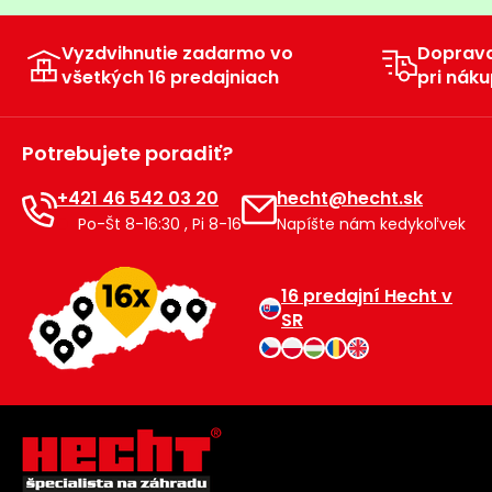
Vyzdvihnutie zadarmo vo
Doprav
všetkých 16 predajniach
pri náku
Potrebujete poradiť?
+421 46 542 03 20
hecht@hecht.sk
Po-Št 8-16:30 , Pi 8-16
Napíšte nám kedykoľvek
16 predajní Hecht v
SR