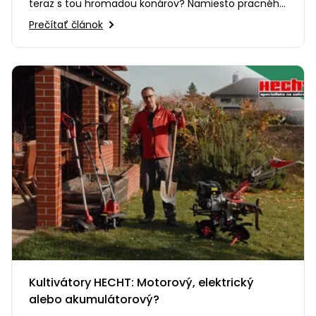
teraz s tou hromadou konárov? Namiesto pracného
odvážania alebo…
Prečítať článok
Kultivátory HECHT: Motorový, elektrický
alebo akumulátorový?