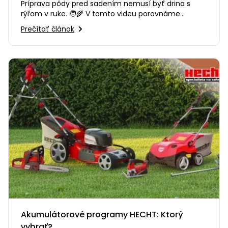
Príprava pôdy pred sadením nemusí byť drina s
rýľom v ruke. 🧑‍🌾 V tomto videu porovnáme
kultivátory HECHT a pomôžeme…
Prečítať článok
Akumulátorové programy HECHT: Ktorý
vybrať?