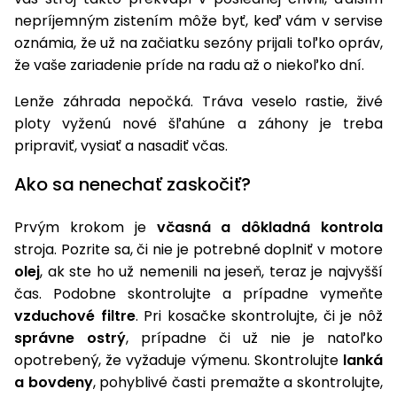
vozíky
Navijaky
nepríjemným zistením môže byť, keď vám v servise
Čerpadlá
oznámia, že už na začiatku sezóny prijali toľko opráv,
a
že vaše zariadenie príde na radu až o niekoľko dní.
Príslušenstvo
vodárne
Lenže záhrada nepočká. Tráva veselo rastie, živé
Vysokotlakové
ploty vyženú nové šľahúne a záhony je treba
Bagre
umývačky
pripraviť, vysiať a nasadiť včas.
Zametacie
Ako sa nenechať zaskočiť?
stroje
Prvým krokom je
včasná a dôkladná kontrola
Snežné
frézy
stroja. Pozrite sa, či nie je potrebné doplniť v motore
olej
, ak ste ho už nemenili na jeseň, teraz je najvyšší
Odhŕňače
čas. Podobne skontrolujte a prípadne vymeňte
a lopaty
vzduchové filtre
. Pri kosačke skontrolujte, či je nôž
na sneh
správne ostrý
, prípadne či už nie je natoľko
Postrekovače
opotrebený, že vyžaduje výmenu. Skontrolujte
lanká
a rosiče
a bovdeny
, pohyblivé časti premažte a skontrolujte,