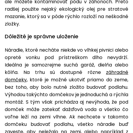
ale môžete kontaminovať pôdu v záhonoch. Preto
radšej použite nejaký ekologický olej pre stratové
Príslušenstvo
mazanie, ktorý sa v pôde rýchlo rozloží na neškodné
zložky.
Dôležité je správne uloženie
Náradie, ktoré necháte niekde vo vlhkej pivnici alebo
opreté vonku pod prístreškom dlho nevydrží.
Ideálna je samozrejme suchá garáž, dielňa alebo
kôlňa. Na trhu sú dostupné rôzne
záhradné
domčeky
, ktoré je možné ukotviť priamo do zeme,
bez toho, aby bolo nutné zložito budovať podlahu.
Výhodou takýchto domčekov je jednoduchá a rýchla
montáž. S tým však prichádza aj nevýhoda, že pod
domček môže zatekať dažďová voda a všetko čo
voľne leží na zemi vlhne. Ak nechcete v takomto
domčeku budovať podlahu, všetko náradie buď
zaveste, aby neležalo na zemi, alebo napríklad z