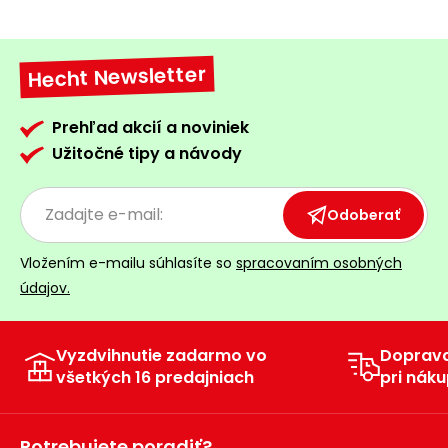
Hecht Newsletter
Prehľad akcií a noviniek
Užitočné tipy a návody
Odoberať
Vložením e-mailu súhlasíte so
spracovaním osobných
údajov.
Vyzdvihnutie zadarmo vo
Doprav
všetkých 16 predajniach
pri náku
Potrebujete poradiť?