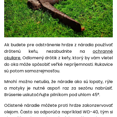
vozíky
Navijaky
Čerpadlá
a
Príslušenstvo
vodárne
Vysokotlakové
Bagre
umývačky
Ak budete pre odstránenie hrdze z náradia používať
Zametacie
drôtenú kefu, nezabudnite na
ochranné
stroje
okuliare.
Odlomený drôtik z kefy, ktorý by vám vletel
do oka môže spôsobiť veľké nepríjemnosti. Rukavice
Snežné
sú potom samozrejmosťou.
frézy
Mnohí možno netušia, že náradie ako sú lopaty, rýle
Odhŕňače
a motyky je nutné aspoň raz za sezónu nabrúsiť.
a lopaty
Brúsenie uskutočňujte pilníkom pod uhlom 45°.
na sneh
Očistené náradie môžete proti hrdze zakonzervovať
Postrekovače
a rosiče
olejom. Často sa odporúča napríklad WD-40, tým si