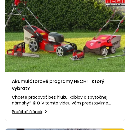
Akumulátorové programy HECHT: Ktorý
vybrať?
Chcete pracovať bez hluku, káblov a zbytočnej
námahy? 🔋⚙️ V tomto videu vám predstavíme
výhody moderného…
Prečítať článok