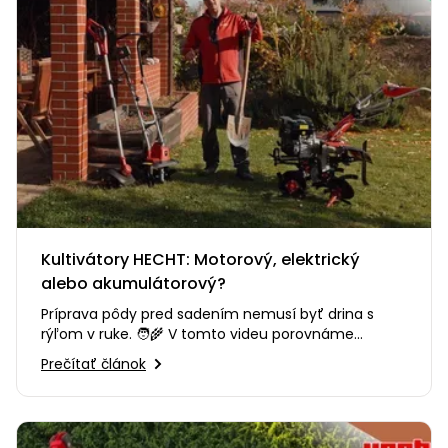
Kultivátory HECHT: Motorový, elektrický
alebo akumulátorový?
Príprava pôdy pred sadením nemusí byť drina s
rýľom v ruke. 🧑‍🌾 V tomto videu porovnáme
kultivátory HECHT a pomôžeme…
Prečítať článok