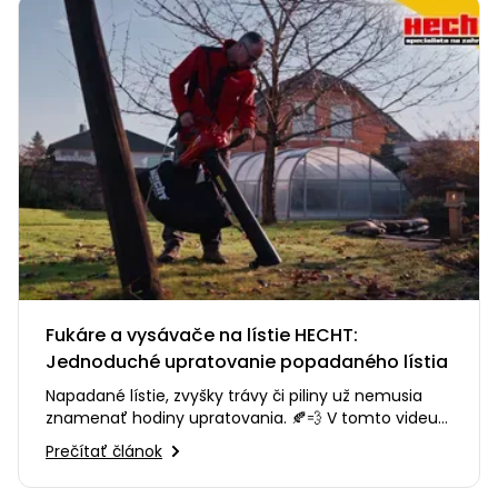
Fukáre a vysávače na lístie HECHT:
Jednoduché upratovanie popadaného lístia
Napadané lístie, zvyšky trávy či piliny už nemusia
znamenať hodiny upratovania. 🍂💨 V tomto videu
vám predstavíme fukáre…
Prečítať článok