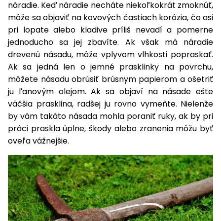
úložné
vozidlá
Ochrana
náradie. Keď náradie necháte niekoľkokrát zmoknúť,
Štiepačky
stoly
obrubníky
Vidly
boxy
rastlín
Náhradné
dreva
môže sa objaviť na kovových častiach korózia, čo asi
Príslušenstvo
Seniorské
nože
Vibračné
pri lopate alebo kladive príliš nevadí a pomerne
Tieniace
vozíky
Záhradné
Drviče
dosky
textílie
jednoducho sa jej zbavíte. Ak však má náradie
koše
vetiev
drevenú násadu, môže vplyvom vlhkosti popraskať.
Prilby
Odpudzovače
Transportéry
Ak sa jedná len o jemné prasklinky na povrchu,
Krhly
a pasce
Špalíkovače
môžete násadu obrúsiť brúsnym papierom a ošetriť
Rezačky
Doplnky
ju ľanovým olejom. Ak sa objaví na násade ešte
Fukáre a
na
väčšia prasklina, radšej ju rovno vymeňte. Nielenže
vysávače
betón
by vám takáto násada mohla poraniť ruky, ak by pri
na lístie
práci praskla úplne, škody alebo zranenia môžu byť
Meracie
oveľa vážnejšie.
Záhradné
prístroje
vozíky
Nabíjačky
autobatérií
Fúriky
Vykurovanie
Rozmetadlá
a posypové