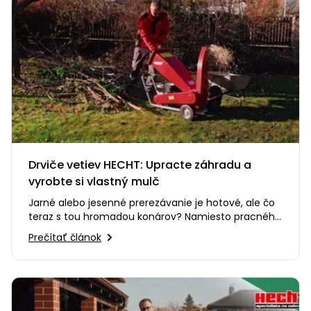
Drviče vetiev HECHT: Upracte záhradu a
vyrobte si vlastný mulč
Jarné alebo jesenné prerezávanie je hotové, ale čo
teraz s tou hromadou konárov? Namiesto pracného
odvážania alebo…
Prečítať článok