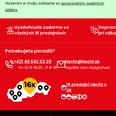
Vložením e-mailu súhlasíte so
spracovaním osobných
údajov.
Vyzdvihnutie zadarmo vo
Doprav
všetkých 16 predajniach
pri náku
Potrebujete poradiť?
+421 46 542 03 20
hecht@hecht.sk
Po-Št 8-16:30 , Pi 8-16
Napíšte nám kedykoľvek
16 predajní Hecht v
SR