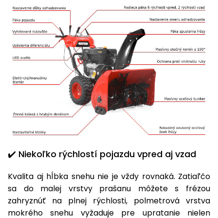
úložné
vozidlá
Ochrana
Štiepačky
stoly
obrubníky
Vidly
boxy
rastlín
Náhradné
dreva
Príslušenstvo
Seniorské
nože
Vibračné
Tieniace
vozíky
Záhradné
Drviče
dosky
textílie
koše
vetiev
Prilby
Odpudzovače
Transportéry
Krhly
a pasce
Špalíkovače
Rezačky
Doplnky
Fukáre a
na
vysávače
betón
na lístie
Meracie
Záhradné
prístroje
vozíky
✔️ Niekoľko rýchlostí pojazdu vpred aj vzad
Nabíjačky
autobatérií
Fúriky
Kvalita aj hĺbka snehu nie je vždy rovnaká. Zatiaľčo
sa do malej vrstvy prašanu môžete s frézou
Vykurovanie
zahryznúť na plnej rýchlosti, polmetrová vrstva
Rozmetadlá
a posypové
mokrého snehu vyžaduje pre upratanie nielen