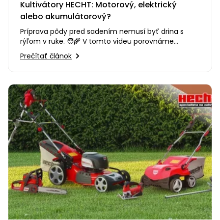
Kultivátory HECHT: Motorový, elektrický
alebo akumulátorový?
Príprava pôdy pred sadením nemusí byť drina s
rýľom v ruke. 🧑‍🌾 V tomto videu porovnáme
kultivátory HECHT a pomôžeme…
Prečítať článok