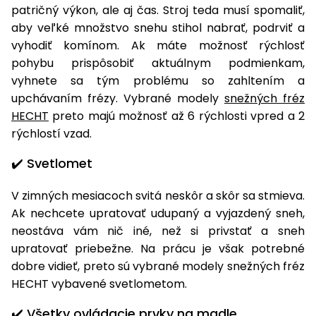
vozíky
patričný výkon, ale aj čas. Stroj teda musí spomaliť,
Navijaky
aby veľké množstvo snehu stihol nabrať, podrviť a
Čerpadlá
vyhodiť komínom. Ak máte možnosť rýchlosť
a
Príslušenstvo
pohybu prispôsobiť aktuálnym podmienkam,
vodárne
vyhnete sa tým problému so zahltením a
Vysokotlakové
upchávaním frézy. Vybrané modely
snežných fréz
Bagre
umývačky
HECHT
preto majú možnosť až 6 rýchlosti vpred a 2
rýchlostí vzad.
Zametacie
stroje
✔️ Svetlomet
Snežné
V zimných mesiacoch svitá neskôr a skôr sa stmieva.
frézy
Ak nechcete upratovať udupaný a vyjazdený sneh,
Odhŕňače
neostáva vám nič iné, než si privstať a sneh
a lopaty
upratovať priebežne. Na prácu je však potrebné
na sneh
dobre vidieť, preto sú vybrané modely snežných fréz
HECHT vybavené svetlometom.
Postrekovače
a rosiče
✔️ Všetky ovládacie prvky na madle