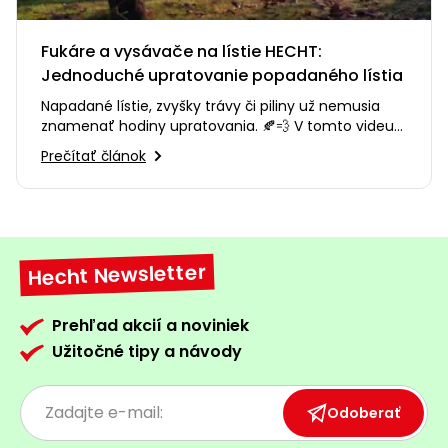
Fukáre a vysávače na lístie HECHT:
Jednoduché upratovanie popadaného lístia
Napadané lístie, zvyšky trávy či piliny už nemusia
znamenať hodiny upratovania. 🍂💨 V tomto videu
vám predstavíme fukáre…
Prečítať článok
Hecht Newsletter
Prehľad akcií a noviniek
Užitočné tipy a návody
Odoberať