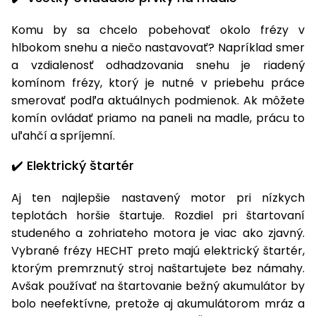
Príslušenstvo
Komu by sa chcelo pobehovať okolo frézy v
hlbokom snehu a niečo nastavovať? Napríklad smer
a vzdialenosť odhadzovania snehu je riadený
komínom frézy, ktorý je nutné v priebehu práce
smerovať podľa aktuálnych podmienok. Ak môžete
komín ovládať priamo na paneli na madle, prácu to
uľahčí a spríjemní.
✔️ Elektrický štartér
Aj ten najlepšie nastavený motor pri nízkych
teplotách horšie štartuje. Rozdiel pri štartovaní
studeného a zohriateho motora je viac ako zjavný.
Vybrané frézy HECHT preto majú elektrický štartér,
ktorým premrznutý stroj naštartujete bez námahy.
Avšak používať na štartovanie bežný akumulátor by
bolo neefektívne, pretože aj akumulátorom mráz a