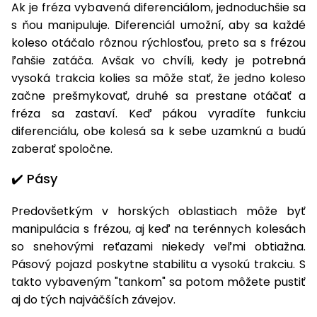
Ak je fréza vybavená diferenciálom, jednoduchšie sa
s ňou manipuluje. Diferenciál umožní, aby sa každé
koleso otáčalo rôznou rýchlosťou, preto sa s frézou
ľahšie zatáča. Avšak vo chvíli, kedy je potrebná
vysoká trakcia kolies sa môže stať, že jedno koleso
začne prešmykovať, druhé sa prestane otáčať a
fréza sa zastaví. Keď pákou vyradíte funkciu
diferenciálu, obe kolesá sa k sebe uzamknú a budú
zaberať spoločne.
✔️ Pásy
Predovšetkým v horských oblastiach môže byť
manipulácia s frézou, aj keď na terénnych kolesách
so snehovými reťazami niekedy veľmi obtiažna.
Pásový pojazd poskytne stabilitu a vysokú trakciu. S
takto vybaveným "tankom" sa potom môžete pustiť
aj do tých najväčších závejov.