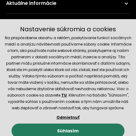
Aktuálne informácie
Doručenie a platobné metódy
Nastavenie súkromia a cookies
Na prispôsobenie obsahu a reklám, poskytovanie funkcií sociálnych
médií a analýzu návštevnosti používame súbory cookie. Informácie
o tom, ako používate naše webové stránky, poskytujeme aj našim
partnerom v oblasti sociálnych médií, inzercie a analýzy. Títo
partneri môžu príslušné informácie skombinovať s ďalšími údajmi,
ktoré ste im poskytli alebo ktoré od vás získali, keď ste používali ich
služby. Vďaka týmto súborom si počítač napríklad pamätá, aký
Spoľahlivý obchod
tovar máte vložený v košíku, nemusíte sa stále prihlasovať, alebo
vás nebudeme zbytočne obťažovať nevhodnou reklamou. Viac o
súboroch cookie sa dozviete
TU
. Kliknutím na tlačidlo "Súhlasím",
vyjadríte súhlas s používaním cookies a tým nám umožníte náš
web zlepšovať a zároveň nastaviť tak, aby fungoval správne.
Odmietnuť
© 2026 Hecht.cz
Obchodné podmienky
Nastavenie cookies
Súhlasím