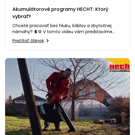
Akumulátorové programy HECHT: Ktorý
vybrať?
Chcete pracovať bez hluku, káblov a zbytočnej
námahy? 🔋⚙️ V tomto videu vám predstavíme
výhody moderného…
Prečítať článok