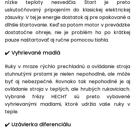
nízke teploty nesvedčia. Štart je preto
uskutočňovaný pripojením do klasickej elektrickej
zásuvky. V tej je energie dostatok aj pre opakované a
dlhšie štartovanie. Keď sa potom motor v prevádzke
dostatočne ohreje, nie je problém ho po krátkej
pauze naštartovať aj ručne pomocou tiahla.
✔️ Vyhrievané madlá
Ruky v mraze rýchlo prechladnú a ovládanie stroja
stuhnutými prstami je nielen nepohodlné, ale môže
byť aj nebezpečné. Rovnako tak nepohodlné je aj
ovládanie stroja v teplých, ale hrubých rukaviciach.
Vybrané frézy HECHT sú preto vybavené
vyhrievanými madlami, ktoré udržia vaše ruky v
teple.
✔️ Uzávierka diferenciálu