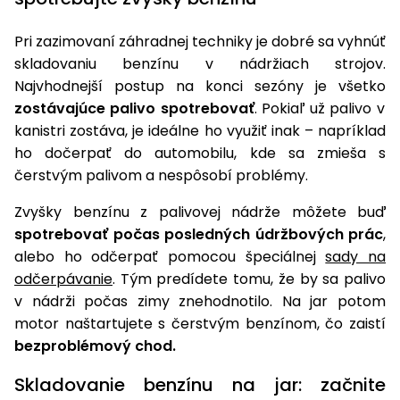
Pri zazimovaní záhradnej techniky je dobré sa vyhnúť
skladovaniu benzínu v nádržiach strojov.
Najvhodnejší postup na konci sezóny je všetko
zostávajúce palivo spotrebovať
. Pokiaľ už palivo v
kanistri zostáva, je ideálne ho využiť inak – napríklad
ho dočerpať do automobilu, kde sa zmieša s
čerstvým palivom a nespôsobí problémy.
Zvyšky benzínu z palivovej nádrže môžete buď
spotrebovať počas posledných údržbových prác
,
alebo ho odčerpať pomocou špeciálnej
sady na
odčerpávanie
. Tým predídete tomu, že by sa palivo
v nádrži počas zimy znehodnotilo. Na jar potom
motor naštartujete s čerstvým benzínom, čo zaistí
bezproblémový chod.
Skladovanie benzínu na jar: začnite