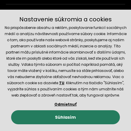
Doručenie a platobné metódy
Nastavenie súkromia a cookies
Na prispôsobenie obsahu a reklám, poskytovanie funkcií sociálnych
médií a analýzu návštevnosti používame súbory cookie. Informácie
o tom, ako používate naše webové stránky, poskytujeme aj našim
partnerom v oblasti sociálnych médií, inzercie a analýzy. Títo
partneri môžu príslušné informácie skombinovať s ďalšími údajmi,
ktoré ste im poskytli alebo ktoré od vás získali, keď ste používali ich
služby. Vďaka týmto súborom si počítač napríklad pamätá, aký
Spoľahlivý obchod
tovar máte vložený v košíku, nemusíte sa stále prihlasovať, alebo
vás nebudeme zbytočne obťažovať nevhodnou reklamou. Viac o
súboroch cookie sa dozviete
TU
. Kliknutím na tlačidlo "Súhlasím",
vyjadríte súhlas s používaním cookies a tým nám umožníte náš
web zlepšovať a zároveň nastaviť tak, aby fungoval správne.
Odmietnuť
© 2026 Hecht.cz
Obchodné podmienky
Nastavenie cookies
Súhlasím
E-shop vytvorila a technicky zaisťuje
SIMPLIA.cz