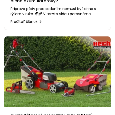
alebo akumulátorový?
Príprava pôdy pred sadením nemusí byť drina s
rýľom v ruke. 🧑‍🌾 V tomto videu porovnáme
kultivátory HECHT a pomôžeme…
Prečítať článok