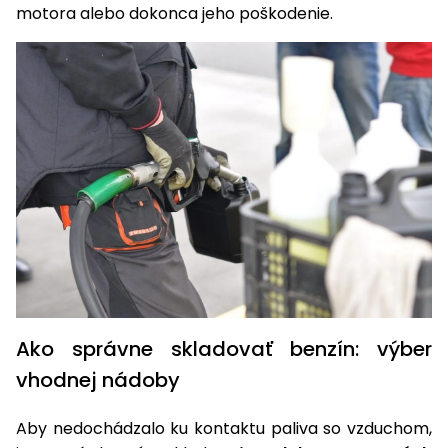
vozíky
motora alebo dokonca jeho poškodenie.
Navijaky
Čerpadlá
a
Príslušenstvo
vodárne
Vysokotlakové
Bagre
umývačky
Zametacie
stroje
Snežné
frézy
Odhŕňače
a lopaty
Ako správne skladovať benzín: výber
na sneh
vhodnej nádoby
Postrekovače
a rosiče
Aby nedochádzalo ku kontaktu paliva so vzduchom,