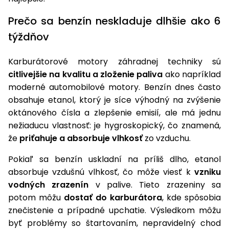
úložné
vozidlá
Ochrana
Štiepačky
stoly
obrubníky
Vidly
boxy
rastlín
Náhradné
dreva
Prečo sa benzín neskladuje dlhšie ako 6
Príslušenstvo
Seniorské
nože
Vibračné
Tieniace
vozíky
týždňov
Záhradné
Drviče
dosky
textílie
koše
vetiev
Karburátorové motory záhradnej techniky sú
Prilby
Odpudzovače
Transportéry
Krhly
citlivejšie na kvalitu a zloženie paliva
ako napríklad
a pasce
Špalíkovače
moderné automobilové motory. Benzín dnes často
Rezačky
Doplnky
obsahuje etanol, ktorý je síce výhodný na zvýšenie
Fukáre a
na
oktánového čísla a zlepšenie emisií, ale má jednu
vysávače
betón
nežiaducu vlastnosť: je hygroskopický, čo znamená,
na lístie
Meracie
že
priťahuje a absorbuje vlhkosť
zo vzduchu.
Záhradné
prístroje
vozíky
Pokiaľ sa benzín uskladní na príliš dlho, etanol
Nabíjačky
absorbuje vzdušnú vlhkosť, čo môže viesť k
vzniku
autobatérií
Fúriky
vodných zrazenín
v palive. Tieto zrazeniny sa
potom môžu
dostať do karburátora
, kde spôsobia
Vykurovanie
znečistenie a prípadné upchatie. Výsledkom môžu
Rozmetadlá
a posypové
byť problémy so štartovaním, nepravidelný chod