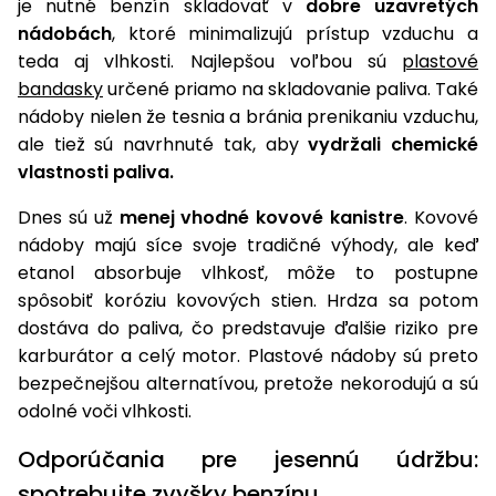
je nutné benzín skladovať v
dobre uzavretých
nádobách
, ktoré minimalizujú prístup vzduchu a
Príslušenstvo
teda aj vlhkosti. Najlepšou voľbou sú
plastové
bandasky
určené priamo na skladovanie paliva. Také
nádoby nielen že tesnia a bránia prenikaniu vzduchu,
ale tiež sú navrhnuté tak, aby
vydržali chemické
vlastnosti paliva.
Dnes sú už
menej vhodné kovové kanistre
. Kovové
nádoby majú síce svoje tradičné výhody, ale keď
etanol absorbuje vlhkosť, môže to postupne
spôsobiť koróziu kovových stien. Hrdza sa potom
dostáva do paliva, čo predstavuje ďalšie riziko pre
karburátor a celý motor. Plastové nádoby sú preto
bezpečnejšou alternatívou, pretože nekorodujú a sú
odolné voči vlhkosti.
Odporúčania pre jesennú údržbu:
spotrebujte zvyšky benzínu