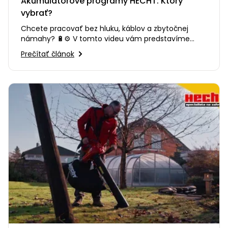
Akumulátorové programy HECHT: Ktorý
vybrať?
Chcete pracovať bez hluku, káblov a zbytočnej
námahy? 🔋⚙️ V tomto videu vám predstavíme
výhody moderného…
Prečítať článok