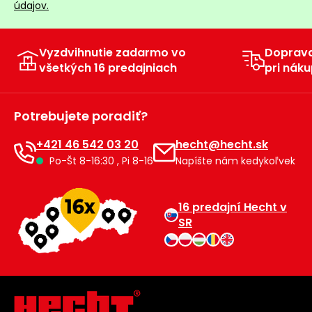
údajov.
Vyzdvihnutie zadarmo vo
Doprav
všetkých 16 predajniach
pri náku
Potrebujete poradiť?
+421 46 542 03 20
hecht@hecht.sk
Po-Št 8-16:30 , Pi 8-16
Napíšte nám kedykoľvek
16 predajní Hecht v
SR