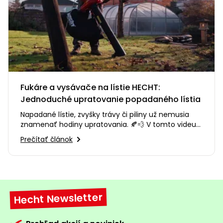
Fukáre a vysávače na lístie HECHT:
Jednoduché upratovanie popadaného lístia
Napadané lístie, zvyšky trávy či piliny už nemusia
znamenať hodiny upratovania. 🍂💨 V tomto videu
vám predstavíme fukáre…
Prečítať článok
Hecht Newsletter