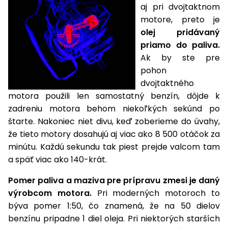
úložné
vozidlá
Ochrana
Štiepačky
aj pri dvojtaktnom
stoly
obrubníky
Vidly
boxy
rastlín
Náhradné
dreva
motore, preto je
Príslušenstvo
Seniorské
nože
Vibračné
Tieniace
olej pridávaný
vozíky
Záhradné
Drviče
dosky
textílie
priamo do paliva.
koše
vetiev
Ak by ste pre
Prilby
Odpudzovače
Transportéry
pohon
Krhly
a pasce
Špalíkovače
dvojtaktného
Rezačky
Doplnky
motora použili len samostatný benzín, dôjde k
Fukáre a
na
zadreniu motora behom niekoľkých sekúnd po
vysávače
betón
štarte. Nakoniec niet divu, keď zoberieme do úvahy,
na lístie
že tieto motory dosahujú aj viac ako 8 500 otáčok za
Meracie
Záhradné
minútu. Každú sekundu tak piest prejde valcom tam
prístroje
vozíky
a späť viac ako 140-krát.
Nabíjačky
autobatérií
Pomer paliva a maziva pre prípravu zmesi je daný
Fúriky
výrobcom motora.
Pri moderných motoroch to
býva pomer 1:50, čo znamená, že na 50 dielov
Vykurovanie
Rozmetadlá
benzínu pripadne 1 diel oleja. Pri niektorých starších
a posypové