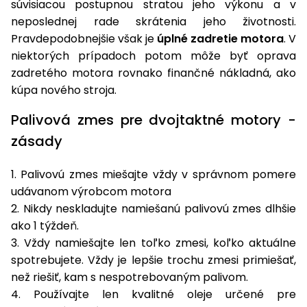
súvisiacou postupnou stratou jeho výkonu a v
Príslušenstvo
neposlednej rade skrátenia jeho životnosti.
Pravdepodobnejšie však je
úplné zadretie motora
. V
niektorých prípadoch potom môže byť oprava
zadretého motora rovnako finančné nákladná, ako
kúpa nového stroja.
Palivová zmes pre dvojtaktné motory -
zásady
1. Palivovú zmes miešajte vždy v správnom pomere
udávanom výrobcom motora
2. Nikdy neskladujte namiešanú palivovú zmes dlhšie
ako 1 týždeň.
3. Vždy namiešajte len toľko zmesi, koľko aktuálne
spotrebujete. Vždy je lepšie trochu zmesi primiešať,
než riešiť, kam s nespotrebovaným palivom.
4. Používajte len kvalitné oleje určené pre