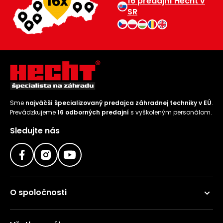
16 predajní Hecht v
SR
Sme
najväčší špecializovaný predajca záhradnej techniky v EÚ
.
Prevádzkujeme
16 odborných predajní
s vyškoleným personálom.
Sledujte nás
O spoločnosti