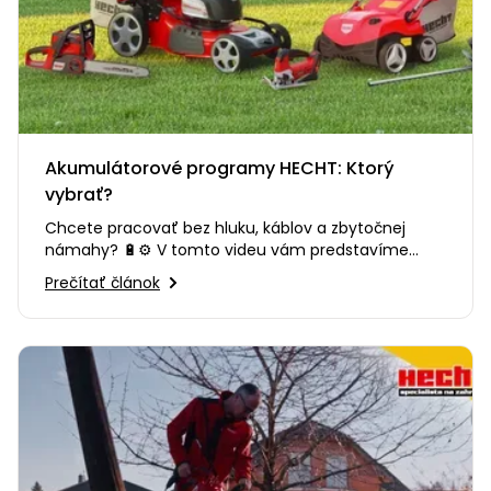
Akumulátorové programy HECHT: Ktorý
vybrať?
Chcete pracovať bez hluku, káblov a zbytočnej
námahy? 🔋⚙️ V tomto videu vám predstavíme
výhody moderného…
Prečítať článok