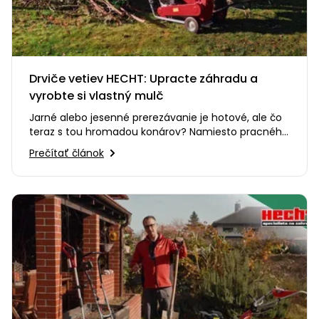
Drviče vetiev HECHT: Upracte záhradu a
vyrobte si vlastný mulč
Jarné alebo jesenné prerezávanie je hotové, ale čo
teraz s tou hromadou konárov? Namiesto pracného
odvážania alebo…
Prečítať článok