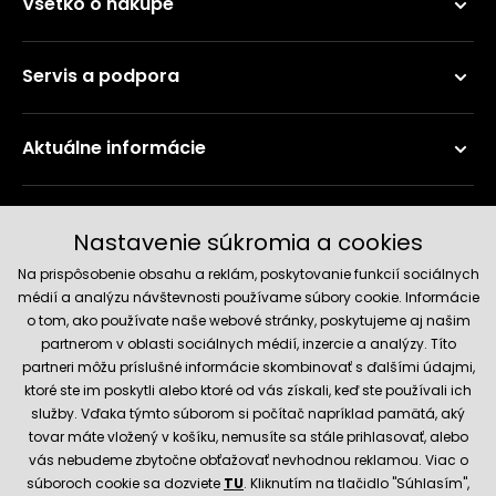
Všetko o nákupe
Servis a podpora
Aktuálne informácie
Doručenie a platobné metódy
Nastavenie súkromia a cookies
Na prispôsobenie obsahu a reklám, poskytovanie funkcií sociálnych
médií a analýzu návštevnosti používame súbory cookie. Informácie
o tom, ako používate naše webové stránky, poskytujeme aj našim
partnerom v oblasti sociálnych médií, inzercie a analýzy. Títo
partneri môžu príslušné informácie skombinovať s ďalšími údajmi,
ktoré ste im poskytli alebo ktoré od vás získali, keď ste používali ich
služby. Vďaka týmto súborom si počítač napríklad pamätá, aký
Spoľahlivý obchod
tovar máte vložený v košíku, nemusíte sa stále prihlasovať, alebo
vás nebudeme zbytočne obťažovať nevhodnou reklamou. Viac o
súboroch cookie sa dozviete
TU
. Kliknutím na tlačidlo "Súhlasím",