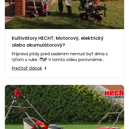
Kultivátory HECHT: Motorový, elektrický
alebo akumulátorový?
Príprava pôdy pred sadením nemusí byť drina s
rýľom v ruke. 🧑‍🌾 V tomto videu porovnáme
kultivátory HECHT a pomôžeme…
Prečítať článok