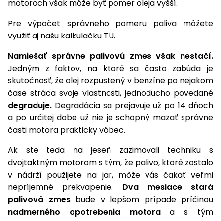
motoroch však môže byť pomer oleja vyšší.
vozíky
Navijaky
Čerpadlá
Pre výpočet správneho pomeru paliva môžete
a
využiť aj našu
kalkulačku TU
.
Príslušenstvo
vodárne
Namiešať správne palivovú zmes však nestačí.
Vysokotlakové
Jedným z faktov, na ktoré sa často zabúda je
Bagre
umývačky
skutočnosť, že olej rozpustený v benzíne po nejakom
čase stráca svoje vlastnosti, jednoducho povedané
Zametacie
degraduje.
Degradácia sa prejavuje už po 14 dňoch
stroje
a po určitej dobe už nie je schopný mazať správne
Snežné
časti motora prakticky vôbec.
frézy
Ak ste teda na jeseň zazimovali techniku s
Odhŕňače
dvojtaktným motorom s tým, že palivo, ktoré zostalo
a lopaty
v nádrží použijete na jar, môže vás čakať veľmi
na sneh
nepríjemné prekvapenie.
Dva mesiace stará
Postrekovače
palivová zmes
bude v lepšom prípade príčinou
a rosiče
nadmerného opotrebenia motora
a s tým