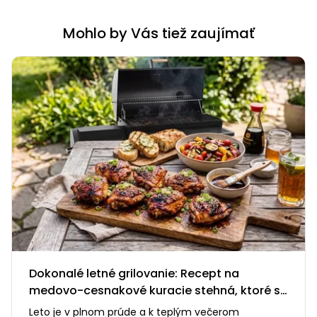
Mohlo by Vás tiež zaujímať
Dokonalé letné grilovanie: Recept na
medovo-cesnakové kuracie stehná, ktoré si
zamilujete
Leto je v plnom prúde a k teplým večerom