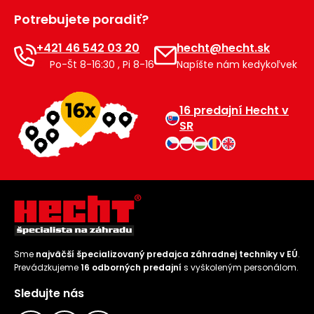
Potrebujete poradiť?
+421 46 542 03 20
hecht@hecht.sk
Po-Št 8-16:30 , Pi 8-16
Napíšte nám kedykoľvek
16 predajní Hecht v
SR
Sme
najväčší špecializovaný predajca záhradnej techniky v EÚ
.
Prevádzkujeme
16 odborných predajní
s vyškoleným personálom.
Sledujte nás