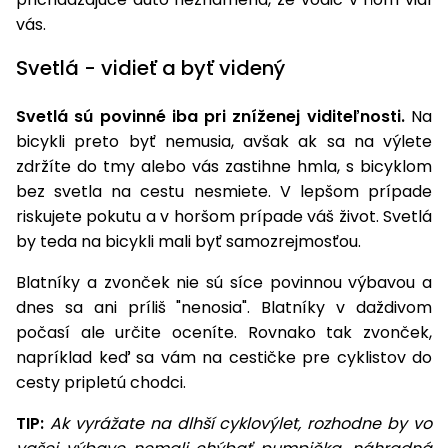
vás.
Svetlá - vidieť a byť videný
Svetlá sú povinné iba pri zníženej viditeľnosti.
Na
bicykli preto byť nemusia, avšak ak sa na výlete
zdržíte do tmy alebo vás zastihne hmla, s bicyklom
bez svetla na cestu nesmiete. V lepšom prípade
riskujete pokutu a v horšom prípade váš život. Svetlá
by teda na bicykli mali byť samozrejmosťou.
Blatníky a zvonček nie sú síce povinnou výbavou a
dnes sa ani príliš "nenosia". Blatníky v daždivom
počasí ale určite oceníte. Rovnako tak zvonček,
napríklad keď sa vám na cestičke pre cyklistov do
cesty pripletú chodci.
TIP:
Ak vyrážate na dlhší cyklovýlet, rozhodne by vo