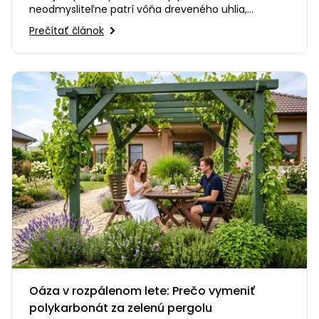
neodmysliteľne patrí vôňa dreveného uhlia,
praskanie ohňa a smiech s priateľmi…
Prečítať článok
Oáza v rozpálenom lete: Prečo vymeniť
polykarbonát za zelenú pergolu