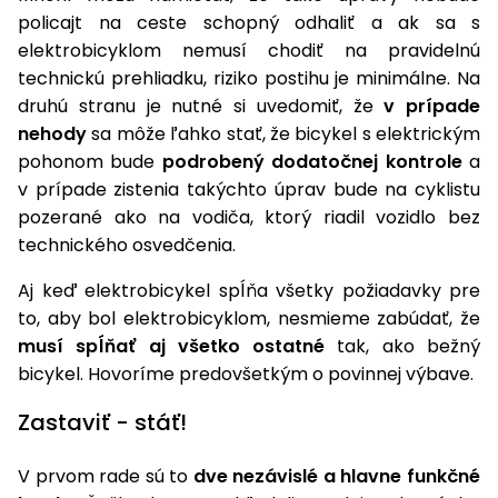
vozíky
policajt na ceste schopný odhaliť a ak sa s
Navijaky
elektrobicyklom nemusí chodiť na pravidelnú
Čerpadlá
a
technickú prehliadku, riziko postihu je minimálne. Na
Príslušenstvo
vodárne
druhú stranu je nutné si uvedomiť, že
v prípade
nehody
sa môže ľahko stať, že bicykel s elektrickým
Vysokotlakové
pohonom bude
podrobený dodatočnej kontrole
a
Bagre
umývačky
v prípade zistenia takýchto úprav bude na cyklistu
Zametacie
pozerané ako na vodiča, ktorý riadil vozidlo bez
stroje
technického osvedčenia.
Snežné
Aj keď elektrobicykel spĺňa všetky požiadavky pre
frézy
to, aby bol elektrobicyklom, nesmieme zabúdať, že
musí spĺňať aj všetko ostatné
tak, ako bežný
Odhŕňače
bicykel. Hovoríme predovšetkým o povinnej výbave.
a lopaty
na sneh
Zastaviť - stáť!
Postrekovače
a rosiče
V prvom rade sú to
dve nezávislé a hlavne funkčné