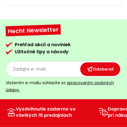
Hecht Newsletter
Prehľad akcií a noviniek
Užitočné tipy a návody
Odoberať
Vložením e-mailu súhlasíte so
spracovaním osobných
údajov.
Vyzdvihnutie zadarmo vo
Doprav
všetkých 16 predajniach
pri náku