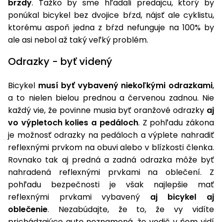
brzdy
. Ťažko by sme hľadali predajcu, ktorý by
ponúkal bicykel bez dvojice bŕzd, nájsť ale cyklistu,
Príslušenstvo
ktorému aspoň jedna z bŕzd nefunguje na 100% by
ale asi nebol až taký veľký problém.
Odrazky - byť videný
Bicykel
musí byť vybavený niekoľkými odrazkami
,
a to nielen bielou prednou a červenou zadnou. Nie
každý vie, že povinne musia byť oranžové odrazky
aj
vo výpletoch kolies a pedáloch
. Z pohľadu zákona
je možnosť odrazky na pedáloch a výplete nahradiť
reflexnými prvkom na obuvi alebo v blízkosti členka.
Rovnako tak aj predná a zadná odrazka môže byť
nahradená reflexnými prvkami na oblečení. Z
pohľadu bezpečnosti je však najlepšie mať
reflexnými prvkami vybavený
aj bicykel aj
oblečenie
. Nezabúdajte, že to, že vy vidíte
prichádzajúce auto neznamená, že vodič v ňom vidí