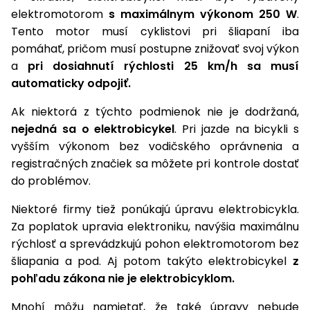
úložné
vozidlá
Ochrana
Štiepačky
stoly
obrubníky
elektromotorom
s maximálnym výkonom 250 W
.
Vidly
boxy
rastlín
Náhradné
dreva
Príslušenstvo
Tento motor musí cyklistovi pri šliapaní iba
Seniorské
nože
Vibračné
Tieniace
vozíky
Záhradné
pomáhať, pričom musí postupne znižovať svoj výkon
Drviče
dosky
textílie
koše
a
pri dosiahnutí rýchlosti 25 km/h sa musí
vetiev
automaticky odpojiť.
Prilby
Odpudzovače
Transportéry
Krhly
a pasce
Špalíkovače
Ak niektorá z týchto podmienok nie je dodržaná,
Rezačky
Doplnky
nejedná sa o elektrobicykel
. Pri jazde na bicykli s
Fukáre a
na
vyšším výkonom bez vodičského oprávnenia a
vysávače
betón
registračných značiek sa môžete pri kontrole dostať
na lístie
do problémov.
Meracie
Záhradné
prístroje
Niektoré firmy tiež ponúkajú úpravu elektrobicykla.
vozíky
Za poplatok upravia elektroniku, navýšia maximálnu
Nabíjačky
rýchlosť a sprevádzkujú pohon elektromotorom bez
autobatérií
Fúriky
šliapania a pod. Aj potom takýto elektrobicykel
z
pohľadu zákona nie je elektrobicyklom.
Vykurovanie
Rozmetadlá
a posypové
Mnohí môžu namietať, že také úpravy nebude