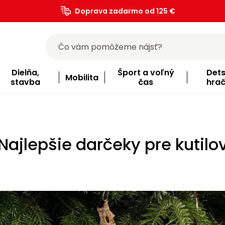
Doprava zadarmo od 125 €
)
Dielňa,
Šport a voľný
Det
Mobilita
stavba
čas
hra
Najlepšie darčeky pre kutilo