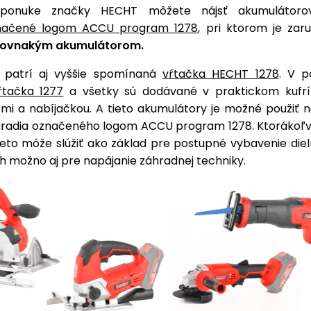
ponuke značky HECHT môžete nájsť akumulátor
načené logom ACCU program 1278
, pri ktorom je zar
rovnakým akumulátorom.
 patrí aj vyššie spomínaná
vŕtačka HECHT 1278
. V p
ŕtačka 1277
a všetky sú dodávané v praktickom kufrí
mi a nabíjačkou. A tieto akumulátory je možné použiť n
áradia označeného logom ACCU program 1278. Ktorákoľv
eto môže slúžiť ako základ pre postupné vybavenie diel
ich možno aj pre napájanie záhradnej techniky.