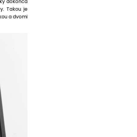
čky dokonca
y. Takou je
čkou a dvomi