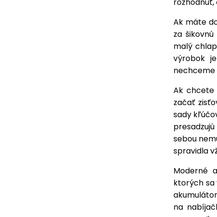
rozhodnúť, 
Ak máte do
za šikovnú
malý chlape
výrobok j
nechceme po
Ak chcete 
začať zisťo
sady kľúčov
presadzujú
sebou nemus
spravidla v
Moderné ak
ktorých sa 
akumulátor
na nabíjač