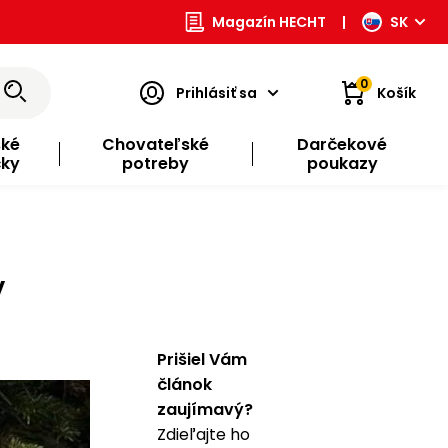
Magazín HECHT
|
SK
0
Prihlásiť sa
Košík
ské
Chovateľské
Darčekové
čky
potreby
poukazy
v
Prišiel Vám
článok
zaujímavý?
Zdieľajte ho