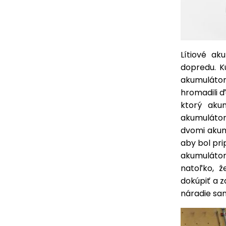
Lítiové ak
dopredu. K
akumuláto
hromadili ď
ktorý aku
akumulátor
dvomi akum
aby bol pri
akumulátor
natoľko, ž
dokúpiť a z
náradie sa