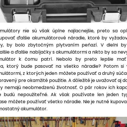
umulátory nie sú však úplne najlacnejšie, preto sa opl
upovať ďalšie akumulátorové náradie, ktoré by vyžadov
ry, by bolo zbytočným plytvaním peňazí. V dielni b
alšie a ďalšie nabíjačky s akumulátormi a nikto by sa nev
mulátor k čomu patrí. Nebolo by preto lepšie mať
a, ktorý bude pasovať na všetko náradie? Potom si 
ulátormi, z ktorých jeden môžete používať a druhý súčas
pravený pre okamžité použitie. A dôležité je uvažovať aj 
y nemajú neobmedzenú životnosť. O pár rokov ich kapa
e budú nepoužiteľné. Ak však používate len jeden ty
ase môžete používať všetko náradie. Nie je nutné kupov
mostatný akumulátor.