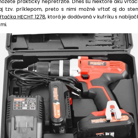
ôžete prakticky nepretržite. Dnes sú niektoré aku vŕta
j tzv. príklepom, preto s nimi možné vŕtať aj do sten
ŕtačka HECHT 1278
, ktorá je dodávaná v kufríku s nabíja
mi.