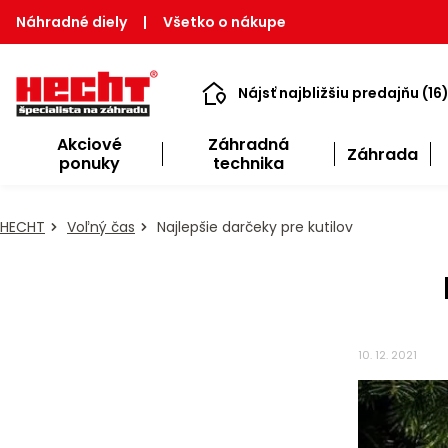
Náhradné diely
|
Všetko o nákupe
Nájsť najbližšiu predajňu (16
Akciové
Záhradná
Záhrada
ponuky
technika
HECHT
Voľný čas
Najlepšie darčeky pre kutilov
10. 12. 2021