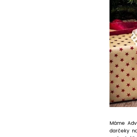
Máme Adve
darčeky na