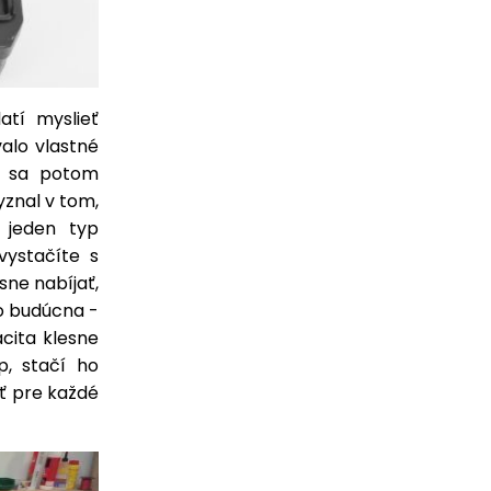
atí myslieť
alo vlastné
y sa potom
yznal v tom,
 jeden typ
vystačíte s
ne nabíjať,
do budúcna -
cita klesne
p, stačí ho
ať pre každé