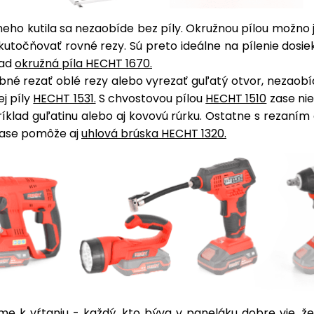
neho kutila sa nezaobíde bez píly. Okružnou pílou možn
kutočňovať rovné rezy. Sú preto ideálne na pílenie dosi
lad
okružná píla HECHT 1670.
bné rezať oblé rezy alebo vyrezať guľatý otvor, nezaob
j píly
HECHT 1531.
S chvostovou pílou
HECHT 1510
zase nie
ríklad guľatinu alebo aj kovovú rúrku. Ostatne s rezaní
ase pomôže aj
uhlová brúska HECHT 1320.
me k vŕtaniu - každý, kto býva v paneláku dobre vie, ž