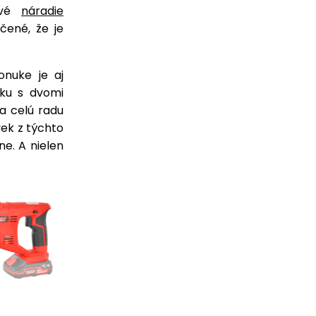
ové
náradie
učené, že je
onuke je aj
ku s dvomi
a celú radu
ek z týchto
ne. A nielen