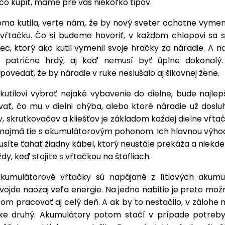
čo kúpiť, máme pre vás niekoľko tipov.
ma kutila, verte nám, že by nový sveter ochotne vymeni
 vŕtačku. Čo si budeme hovoriť, v každom chlapovi sa s
c, ktorý ako kutil vymenil svoje hračky za náradie. A n
e patrične hrdý, aj keď nemusí byť úplne dokonalý
vedať, že by náradie v ruke neslušalo aj šikovnej žene.
kutilovi vybrať nejaké vybavenie do dielne, bude najlep
vať, čo mu v dielni chýba, alebo ktoré náradie už dosl
, skrutkovačov a kliešťov je základom každej dielne vŕta
 najmä tie s akumulátorovým pohonom. Ich hlavnou výhodo
íte ťahať žiadny kábel, ktorý neustále prekáža a niekd
ždy, keď stojíte s vŕtačkou na štafliach.
umulátorové vŕtačky sú napájané z lítiových akumu
vojde naozaj veľa energie. Na jedno nabitie je preto mo
om pracovať aj celý deň. A ak by to nestačilo, v zálohe
ke druhý. Akumulátory potom stačí v prípade potreb