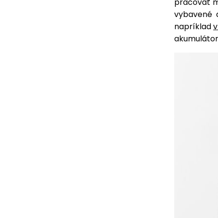
pracovať m
vybavené a
napríklad
v
akumulátor