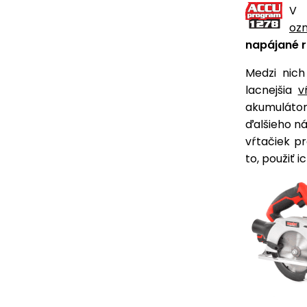
V 
oz
napájané 
Medzi nich
lacnejšia
v
akumulátor
ďalšieho n
vŕtačiek pr
to, použiť 