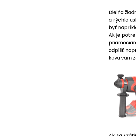
Dielňa žiad
a rýchlo us
byť naprík
Ak je potre
priamočiare
odpíliť nap
kovu vám z
Ak sa vráti