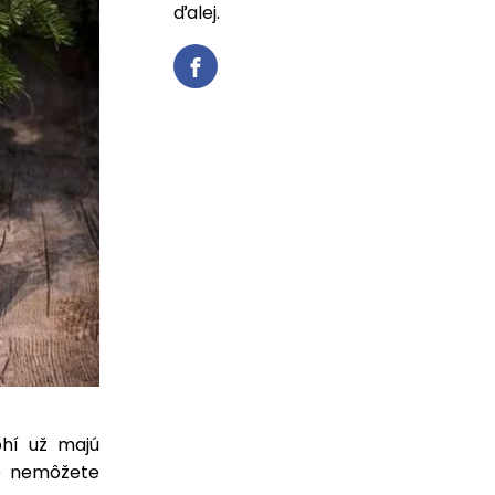
ďalej.
hí už majú
le nemôžete