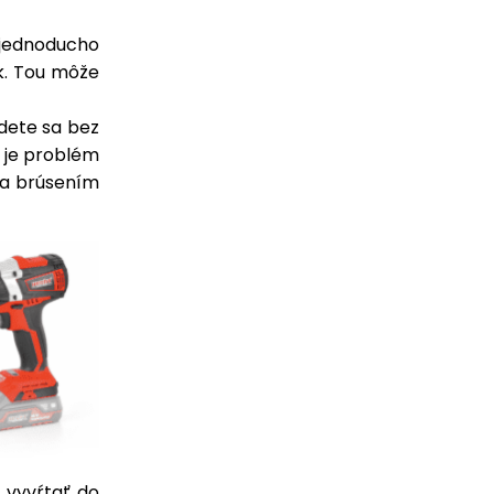
o jednoducho
ek. Tou môže
ídete sa bez
 je problém
m a brúsením
e vyvŕtať do