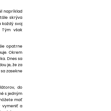
l napríklad
tále skrýva
a každý svoj
. Tým však
šie opatrne
uhuje. Okrem
čka. Dnes sa
u je, že za
e sa zasekne
látorov, do
žné s jedným
 môžete mať
y vymeniť a