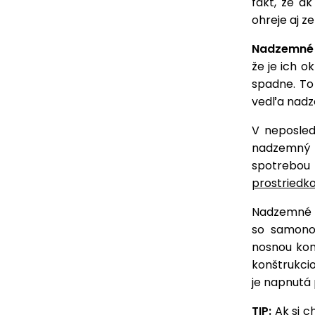
fakt, že a
ohreje aj 
Nadzemné 
že je ich o
spadne. To
vedľa nadz
V neposled
nadzemný 
spotrebou 
prostriedko
Nadzemné b
so samono
nosnou kon
konštrukcio
je napnutá
TIP:
Ak si c