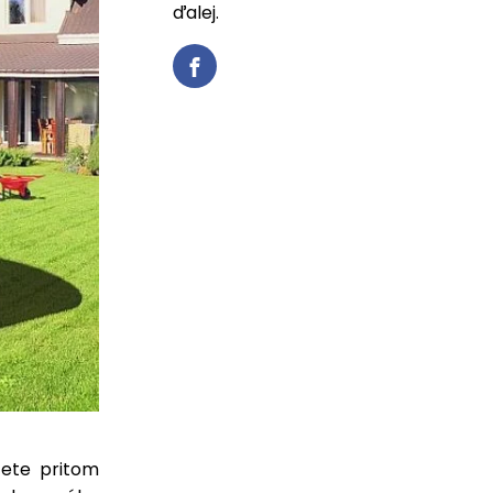
ďalej.
cete pritom