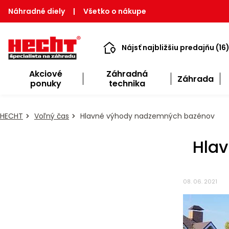
Náhradné diely
|
Všetko o nákupe
Nájsť najbližšiu predajňu (16
Akciové
Záhradná
Záhrada
ponuky
technika
HECHT
Voľný čas
Hlavné výhody nadzemných bazénov
Hla
08. 06. 2021