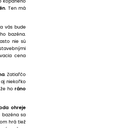
ho kopaného
én
. Ten má
a vás bude
ého bazéna.
asto nie sú
 stavebnými
vacia cena
na
. Zatiaľčo
aj niekoľko
, že ho
ráno
da ohreje
o bazéna sa
tom hrá tiež