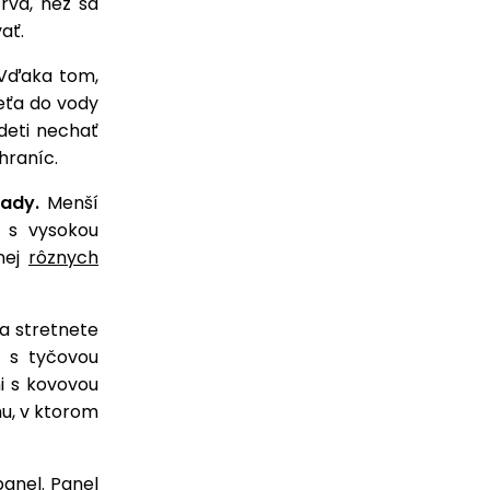
rvá, než sa
vať.
 Vďaka tom,
ieťa do vody
deti nechať
hraníc.
ady.
Menší
 s vysokou
nej
rôznych
a stretnete
 s tyčovou
i s kovovou
hu, v ktorom
panel
. Panel