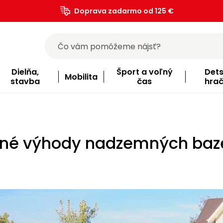
Doprava zadarmo od 125 €
)
Dielňa,
Šport a voľný
Det
Mobilita
stavba
čas
hra
vné výhody nadzemných baz