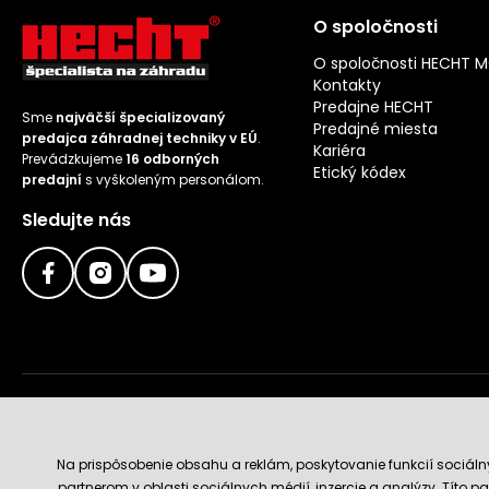
O spoločnosti
O spoločnosti HECHT 
Kontakty
Predajne HECHT
Sme
najväčší špecializovaný
Predajné miesta
predajca záhradnej techniky v EÚ
.
Kariéra
Prevádzkujeme
16 odborných
Etický kódex
predajní
s vyškoleným personálom.
Sledujte nás
Doručenie a platobné metódy
Na prispôsobenie obsahu a reklám, poskytovanie funkcií sociál
partnerom v oblasti sociálnych médií, inzercie a analýzy. Títo par