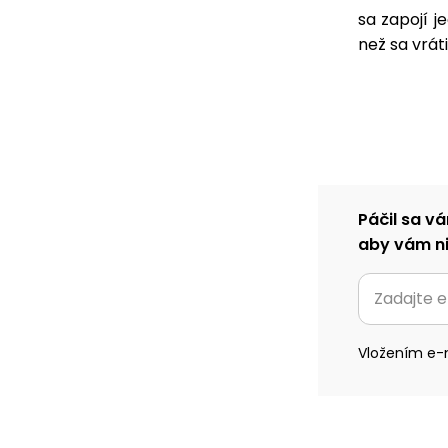
sa zapojí 
než sa vrát
Páčil sa vá
aby vám ni
Vložením e-m