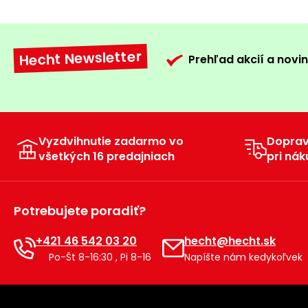
Hecht Newsletter
Prehľad akcií a novin
Vyzdvihnutie zadarmo vo
Dopra
všetkých 16 predajniach
pri nák
Potrebujete poradiť?
+421 46 542 03 20
hecht@hecht.sk
Po-Št 8-16:30 , Pi 8-16
Napíšte nám kedykoľvek