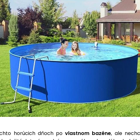
týchto horúcich dňoch po
vlastnom bazéne
, ale nech