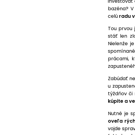
investovať
bazéna? V
celú
radu 
Tou prvou 
stáť len z
Nielenže j
spomínané 
prácami, 
zapustené
Zabúdať n
u zapusten
týždňov či
kúpite a v
Nutné je s
oveľa rých
vojde sprav