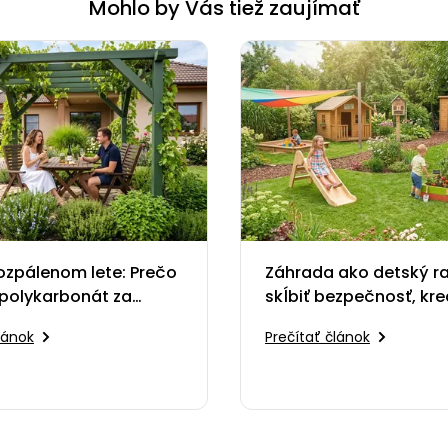
Mohlo by Vás tiež zaujímať
ozpálenom lete: Prečo
Záhrada ako detský ra
polykarbonát za
skĺbiť bezpečnosť, kre
ergolu
funkčnosť
lánok
Prečítať článok