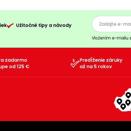
iek
Užitočné tipy a návody
Vložením e-mailu 
va zadarmo
Predĺženie záruky
upe od 125 €
až na 5 rokov