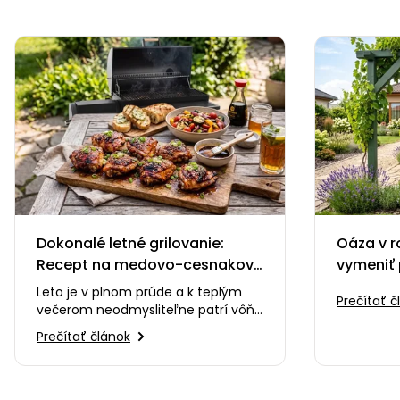
Dokonalé letné grilovanie:
Oáza v r
Recept na medovo-cesnakové
vymeniť 
kuracie stehná, ktoré si
zelenú p
Leto je v plnom prúde a k teplým
Prečítať č
zamilujete
večerom neodmysliteľne patrí vôňa
dreveného uhlia, praskanie ohňa a
Prečítať článok
smiech s priateľmi…