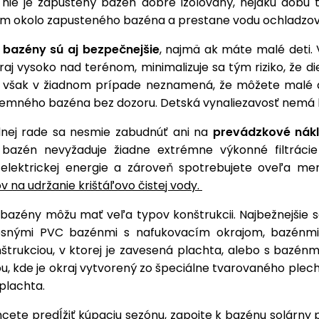
k nie je zapustený bazén dobre izolovaný, nejakú dobu t
zem okolo zapusteného bazéna a prestane vodu ochladzo
bazény sú aj bezpečnejšie
, najmä ak máte malé deti.
kraj vysoko nad terénom, minimalizuje sa tým riziko, že d
 však v žiadnom prípade neznamená, že môžete malé 
emného bazéna bez dozoru. Detská vynaliezavosť nemá 
nej rade sa nesmie zabudnúť ani na
prevádzkové nákl
bazén nevyžaduje žiadne extrémne výkonné filtrácie
elektrickej energie a zároveň spotrebujete oveľa me
v na udržanie krištáľovo čistej vody.
azény môžu mať veľa typov konštrukcii. Najbežnejšie s
snými PVC bazénmi s nafukovacím okrajom, bazénmi
štrukciou, v ktorej je zavesená plachta, alebo s bazénm
u, kde je okraj vytvorený zo špeciálne tvarovaného plec
 plachta.
hcete predĺžiť kúpaciu sezónu, zapojte k bazénu
solárny 