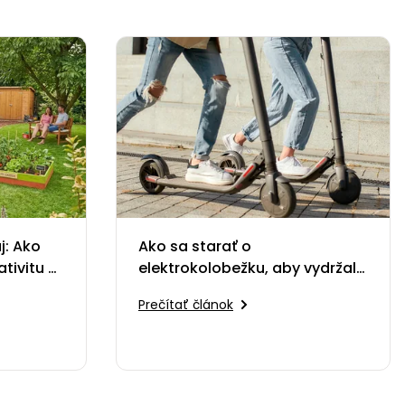
j: Ako
Ako sa starať o
ativitu a
elektrokolobežku, aby vydržala
dlhé roky
Prečítať článok