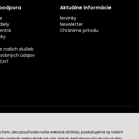
 podpora
Aktuálne informácie
e
Novinky
iely
Newsletter
entrá
Chránime prírodu
zky
 našich služieb
sobných údajov
ECHT
vý obchod
o tom, ako používate naše webové stránky, poskytujeme aj našim
 poskytli alebo ktoré od vás získali, keď ste používali ich služby.