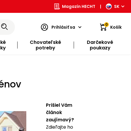
Magazín HECHT
|
SK
0
Prihlásiť sa
Košík
ské
Chovateľské
Darčekové
čky
potreby
poukazy
énov
Prišiel Vám
článok
zaujímavý?
Zdieľajte ho