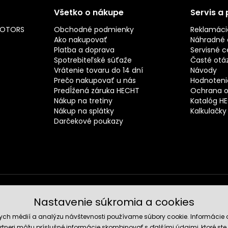
Všetko o nákupe
Servis a
MOTORS
Obchodné podmienky
Reklamáci
Ako nakupovať
Náhradné d
Platba a doprava
Servisné c
Spotrebiteľské súťaže
Časté otá
Vrátenie tovaru do 14 dní
Návody
Prečo nakupovať u nás
Hodnotenie
Predĺžená záruka HECHT
Ochrana o
Nákup na tretiny
Katalóg H
Nákup na splátky
Kalkulačky
Darčekové poukazy
Nastavenie súkromia a cookies
Spoľahli
nych médií a analýzu návštevnosti používame súbory cookie. Informácie 
tneri môžu príslušné informácie skombinovať s ďalšími údajmi, ktoré ste im