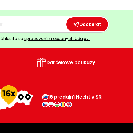
Odoberať
súhlasíte so
spracovaním osobných údajov.
Darčekové poukazy
16 predajní Hecht v SR