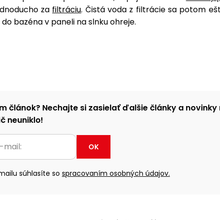
jednoducho za
filtráciu
. Čistá voda z filtrácie sa potom e
i do bazéna v paneli na slnku ohreje.
m článok? Nechajte si zasielať ďalšie články a novinky 
č neuniklo!
OK
ailu súhlasíte so
spracovaním osobných údajov.