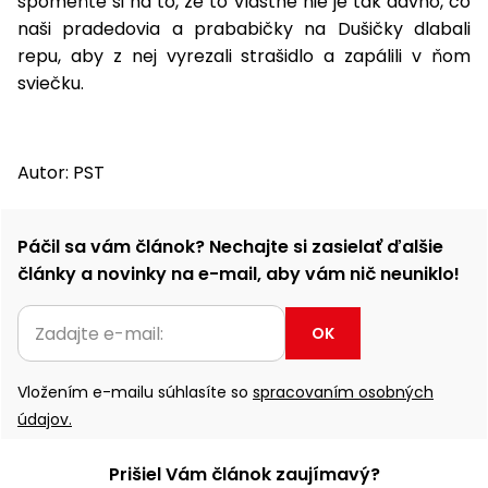
spomeňte si na to, že to vlastne nie je tak dávno, čo
naši pradedovia a prababičky na Dušičky dlabali
Príslušenstvo
repu, aby z nej vyrezali strašidlo a zapálili v ňom
sviečku.
Autor: PST
Páčil sa vám článok? Nechajte si zasielať ďalšie
články a novinky na e-mail, aby vám nič neuniklo!
OK
Vložením e-mailu súhlasíte so
spracovaním osobných
údajov.
Prišiel Vám článok zaujímavý?