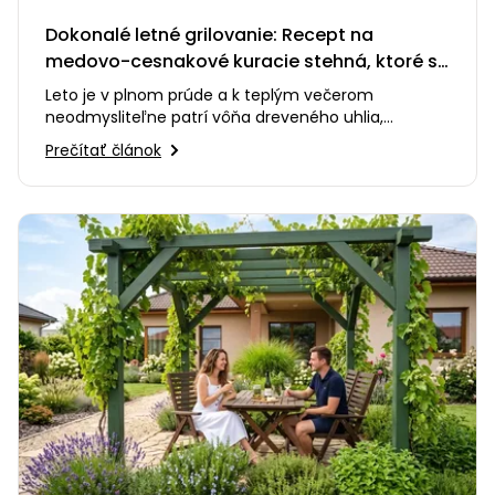
Dokonalé letné grilovanie: Recept na
medovo-cesnakové kuracie stehná, ktoré si
zamilujete
Leto je v plnom prúde a k teplým večerom
neodmysliteľne patrí vôňa dreveného uhlia,
praskanie ohňa a smiech s priateľmi…
Prečítať článok