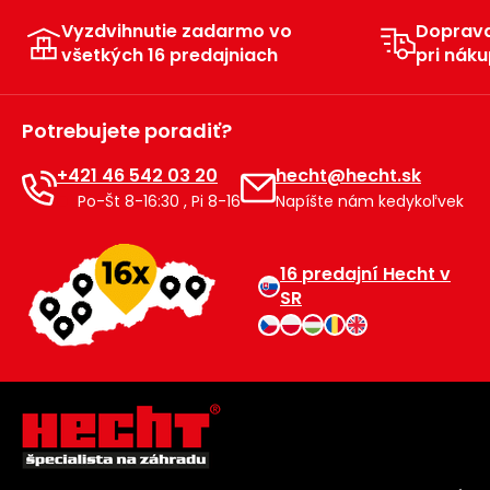
Vyzdvihnutie zadarmo vo
Doprav
všetkých 16 predajniach
pri náku
Potrebujete poradiť?
+421 46 542 03 20
hecht@hecht.sk
Po-Št 8-16:30 , Pi 8-16
Napíšte nám kedykoľvek
16 predajní Hecht v
SR