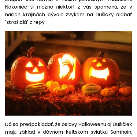
úložné
vozidlá
Ochrana
Štiepačky
stoly
obrubníky
Nakoniec si možno niektorí z vás spomenú, že v
Vidly
boxy
rastlín
Náhradné
dreva
Príslušenstvo
Seniorské
našich krajinách bývalo zvykom na Dušičky dlabať
nože
Vibračné
Tieniace
vozíky
Záhradné
"strašidlá" z repy.
Drviče
dosky
textílie
koše
vetiev
Prilby
Odpudzovače
Transportéry
Krhly
a pasce
Špalíkovače
Rezačky
Doplnky
Fukáre a
na
vysávače
betón
na lístie
Meracie
Záhradné
prístroje
vozíky
Nabíjačky
autobatérií
Fúriky
Dá sa predpokladať, že oslavy Halloweenu aj Dušičiek
Vykurovanie
Rozmetadlá
majú základ v dávnom keltskom sviatku Samhain.
a posypové