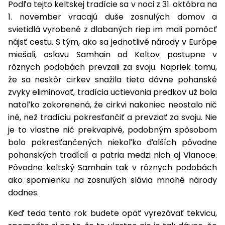
vozíky
Podľa tejto keltskej tradície sa v noci z 31. októbra na
Navijaky
1. november vracajú duše zosnulých domov a
Čerpadlá
svietidlá vyrobené z dlabaných riep im mali pomôcť
a
nájsť cestu. S tým, ako sa jednotlivé národy v Európe
Príslušenstvo
vodárne
miešali, oslavu Samhain od Keltov postupne v
Vysokotlakové
rôznych podobách prevzali za svoju. Napriek tomu,
Bagre
umývačky
že sa neskôr cirkev snažila tieto dávne pohanské
zvyky eliminovať, tradícia uctievania predkov už bola
Zametacie
natoľko zakorenená, že cirkvi nakoniec neostalo nič
stroje
iné, než tradíciu pokresťančiť a prevziať za svoju. Nie
Snežné
je to vlastne nič prekvapivé, podobným spôsobom
frézy
bolo pokresťančených niekoľko ďalších pôvodne
pohanských tradícií a patria medzi nich aj Vianoce.
Odhŕňače
Pôvodne keltský Samhain tak v rôznych podobách
a lopaty
ako spomienku na zosnulých slávia mnohé národy
na sneh
dodnes.
Postrekovače
Keď teda tento rok budete opäť vyrezávať tekvicu,
a rosiče