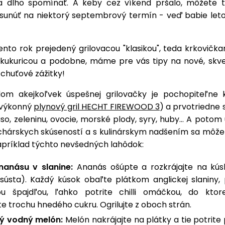
a dlho spomínať. A keby cez víkend pršalo, môžete t
osunúť na niektorý septembrový termín - veď babie leto 
ento rok prejedený grilovacou "klasikou", teda krkovička
 kukuricou a podobne, máme pre vás tipy na nové, skve
chuťové zážitky!
om akejkoľvek úspešnej grilovačky je pochopiteľne kv
 výkonný
plynový gril HECHT FIREWOOD 3
) a prvotriedne s
so, zeleninu, ovocie, morské plody, syry, huby... A potom 
uchárskych skúseností a s kulinárskym nadšením sa môžet
apríklad týchto nevšedných lahôdok:
nanásu v slanine:
Ananás ošúpte a rozkrájajte na kús
sústa). Každý kúsok obaľte plátkom anglickej slaniny, 
cou špajdľou, ľahko potrite chilli omáčkou, do kto
e trochu hnedého cukru. Ogrilujte z oboch strán.
ný vodný melón:
Melón nakrájajte na plátky a tie potrit