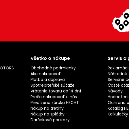
Všetko o nákupe
Servis a
MOTORS
Obchodné podmienky
Reklamáci
Ako nakupovať
Náhradné d
Platba a doprava
Servisné c
Spotrebiteľské súťaže
Časté otá
Vrátenie tovaru do 14 dní
Návody
Prečo nakupovať u nás
Hodnotenie
Predĺžená záruka HECHT
Ochrana o
Nákup na tretiny
Katalóg H
Nákup na splátky
Kalkulačky
Darčekové poukazy