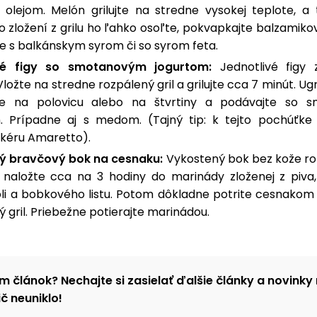
 olejom. Melón grilujte na stredne vysokej teplote, a 
Po zložení z grilu ho ľahko osoľte, pokvapkajte balzamik
e s balkánskym syrom či so syrom feta.
né figy so smotanovým jogurtom:
Jednotlivé figy 
Vložte na stredne rozpálený gril a grilujte cca 7 minút. Ugr
jte na polovicu alebo na štvrtiny a podávajte so 
. Prípadne aj s medom. (Tajný tip: k tejto pochúťke 
likéru Amaretto).
ý bravčový bok na cesnaku:
Vykostený bok bez kože roz
 naložte cca na 3 hodiny do marinády zloženej z piva,
soli a bobkového listu. Potom dôkladne potrite cesnakom
ý gril. Priebežne potierajte marinádou.
m článok? Nechajte si zasielať ďalšie články a novinky 
č neuniklo!