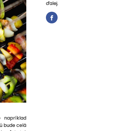
ďalej.
e napríklad
rú bude celá