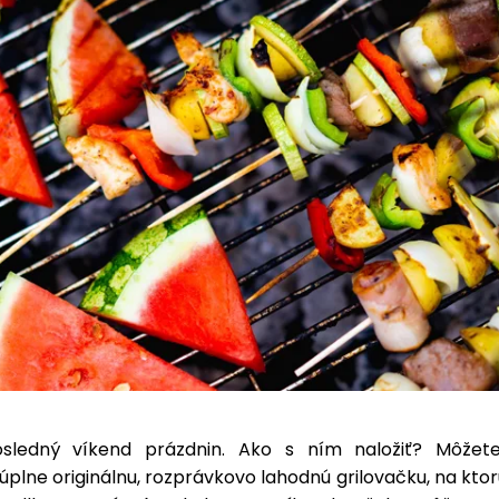
osledný víkend prázdnin. Ako s ním naložiť? Môžet
úplne originálnu, rozprávkovo lahodnú grilovačku, na kto