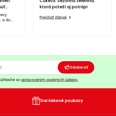
ieri:
Cuketa: Sezónna zelenina,
núť
ktorá poteší aj potrápi
čery,
Prečítať článok
. a do
ňa, ktorá
Odoberať
súhlasíte so
spracovaním osobných údajov.
Darčekové poukazy