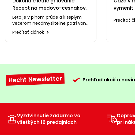
Dokonalé letné grilovanie:
Oáza v r
Recept na medovo-cesnakové
vymeniť 
kuracie stehná, ktoré si
zelenú p
Leto je v plnom prúde a k teplým
Prečítať č
zamilujete
večerom neodmysliteľne patrí vôňa
dreveného uhlia, praskanie ohňa a
Prečítať článok
smiech s priateľmi…
Hecht Newsletter
Prehľad akcií a novin
Vyzdvihnutie zadarmo vo
Dopra
všetkých 16 predajniach
pri nák