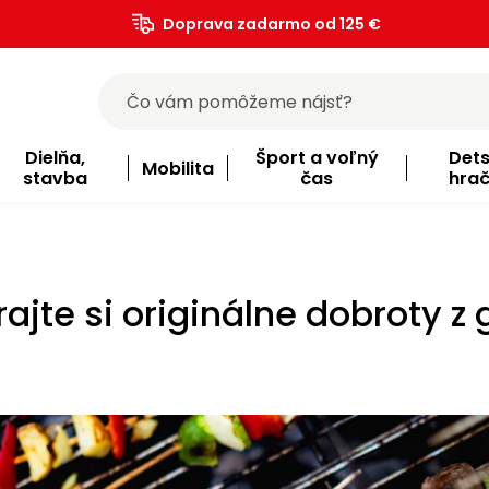
Doprava zadarmo od 125 €
)
Dielňa,
Šport a voľný
Det
Mobilita
stavba
čas
hra
ajte si originálne dobroty z g