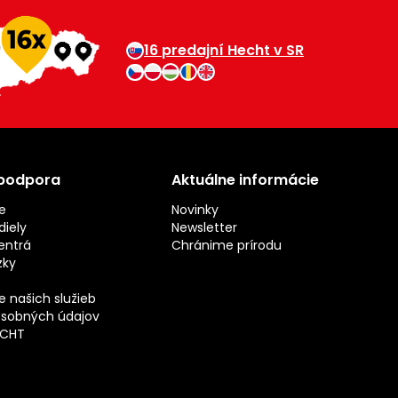
16 predajní Hecht v SR
 podpora
Aktuálne informácie
e
Novinky
iely
Newsletter
entrá
Chránime prírodu
zky
 našich služieb
sobných údajov
ECHT