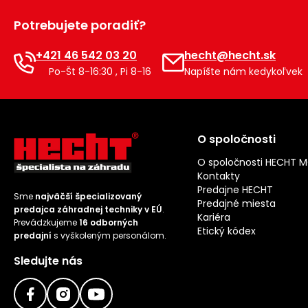
Potrebujete poradiť?
+421 46 542 03 20
hecht@hecht.sk
Po-Št 8-16:30 , Pi 8-16
Napíšte nám kedykoľvek
O spoločnosti
O spoločnosti HECHT 
Kontakty
Predajne HECHT
Sme
najväčší špecializovaný
Predajné miesta
predajca záhradnej techniky v EÚ
.
Kariéra
Prevádzkujeme
16 odborných
Etický kódex
predajní
s vyškoleným personálom.
Sledujte nás