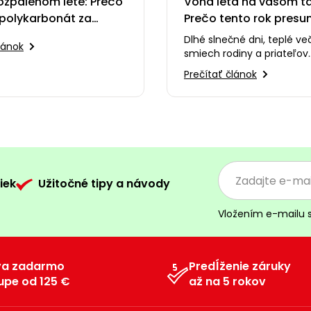
ozpálenom lete: Prečo
Vôňa leta na vašom tan
polykarbonát za
Prečo tento rok presu
ergolu
varenie na záhradu?
Dlhé slnečné dni, teplé ve
lánok
smiech rodiny a priateľov..
toho tá nezameniteľná vô
Prečítať článok
sa šíri po celej…
iek
Užitočné tipy a návody
Vložením e-mailu 
va zadarmo
Predĺženie záruky
upe od 125 €
až na 5 rokov