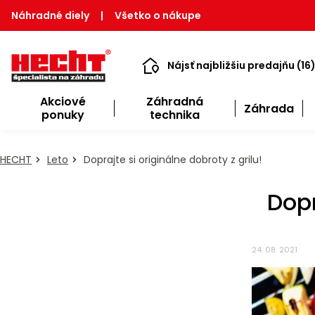
Náhradné diely
|
Všetko o nákupe
Nájsť najbližšiu predajňu (16
Akciové
Záhradná
Záhrada
ponuky
technika
HECHT
Leto
Doprajte si originálne dobroty z grilu!
Dopr
24. 08. 2021