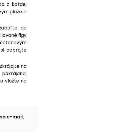
to z každej
ovým glazé a
zabaľte do
ilované figy
smotanovým
si doprajte
krájajte na
 pokrájanej
 a vložte na
na e-mail,