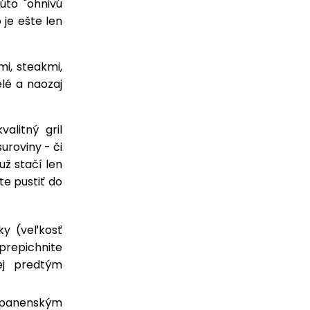
úto "ohnivú
je ešte len
mi, steakmi,
lé a naozaj
alitný gril
uroviny - či
už stačí len
e pustiť do
ky (veľkosť
prepichnite
rej predtým
e panenským