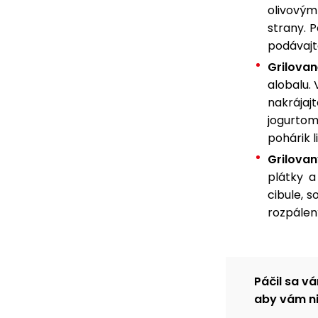
olivovým
strany. 
podávajt
Grilova
alobalu. 
nakrája
jogurtom
pohárik 
Grilovan
plátky a
cibule, 
rozpálen
Páčil sa vá
aby vám ni