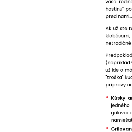
vaša rodin
hostinu" p
pred nami...
Ak už ste t
klobásami,
netradičné 
Predpoklad
(napríklad
už ide o mä
"troška" k
prípravy n
Kúsky a
jedného 
grilova
namiešat
Grilova