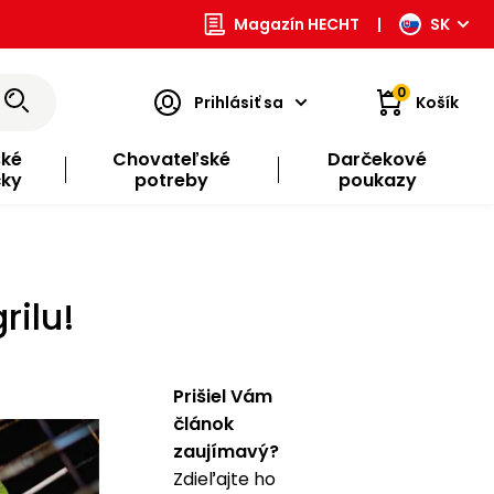
Magazín HECHT
|
SK
0
Prihlásiť sa
Košík
ské
Chovateľské
Darčekové
čky
potreby
poukazy
rilu!
Prišiel Vám
článok
zaujímavý?
Zdieľajte ho