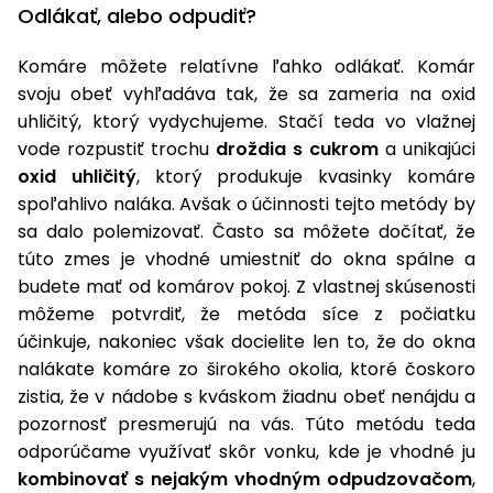
úložné
vozidlá
Ochrana
Štiepačky
Odlákať, alebo odpudiť?
stoly
obrubníky
Vidly
boxy
rastlín
Náhradné
dreva
Príslušenstvo
Seniorské
nože
Vibračné
Komáre môžete relatívne ľahko odlákať. Komár
Tieniace
vozíky
Záhradné
Drviče
dosky
textílie
svoju obeť vyhľadáva tak, že sa zameria na oxid
koše
vetiev
uhličitý, ktorý vydychujeme. Stačí teda vo vlažnej
Prilby
Odpudzovače
Transportéry
vode rozpustiť trochu
droždia s cukrom
a unikajúci
Krhly
a pasce
Špalíkovače
oxid uhličitý
, ktorý produkuje kvasinky komáre
Rezačky
Doplnky
spoľahlivo naláka. Avšak o účinnosti tejto metódy by
Fukáre a
na
sa dalo polemizovať. Často sa môžete dočítať, že
vysávače
betón
túto zmes je vhodné umiestniť do okna spálne a
na lístie
budete mať od komárov pokoj. Z vlastnej skúsenosti
Meracie
môžeme potvrdiť, že metóda síce z počiatku
Záhradné
prístroje
vozíky
účinkuje, nakoniec však docielite len to, že do okna
Nabíjačky
nalákate komáre zo širokého okolia, ktoré čoskoro
autobatérií
zistia, že v nádobe s kváskom žiadnu obeť nenájdu a
Fúriky
pozornosť presmerujú na vás. Túto metódu teda
Vykurovanie
odporúčame využívať skôr vonku, kde je vhodné ju
Rozmetadlá
a posypové
kombinovať s nejakým vhodným odpudzovačom
,