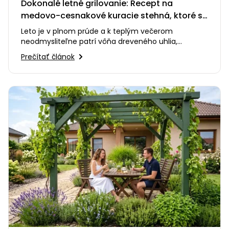
Dokonalé letné grilovanie: Recept na
medovo-cesnakové kuracie stehná, ktoré si
zamilujete
Leto je v plnom prúde a k teplým večerom
neodmysliteľne patrí vôňa dreveného uhlia,
praskanie ohňa a smiech s priateľmi…
Prečítať článok