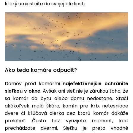
vozíky
ktorý umiestnite do svojej blízkosti.
Navijaky
Čerpadlá
a
Príslušenstvo
vodárne
Vysokotlakové
Bagre
umývačky
Zametacie
stroje
Ako teda komáre odpudiť?
Snežné
frézy
Domov pred komármi
najefektívnejšie ochránite
sieťkou v okne
. Avšak ani sieť nie je zárukou toho, že
Odhŕňače
sa komár do bytu alebo domu nedostane. Stačí
a lopaty
akákoľvek malá škára, komín pre krb, netesniace
na sneh
dvere či kľúčová dierka cez ktorú komár dokáže
Postrekovače
preletieť. Často tiež využijete moment, keď
a rosiče
prechádzate dvermi. Sieťku je preto vhodné