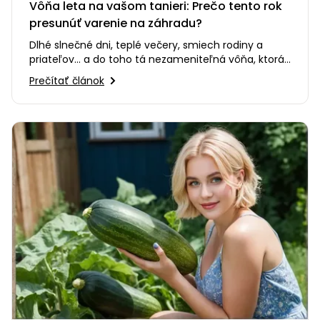
Vôňa leta na vašom tanieri: Prečo tento rok
presunúť varenie na záhradu?
Dlhé slnečné dni, teplé večery, smiech rodiny a
priateľov... a do toho tá nezameniteľná vôňa, ktorá
sa šíri po celej…
Prečítať článok