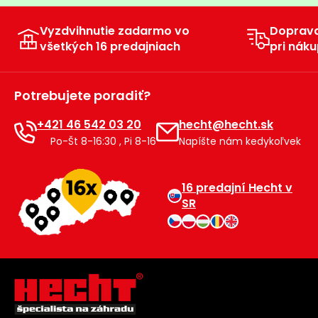
Vyzdvihnutie zadarmo vo
Doprav
všetkých 16 predajniach
pri náku
Potrebujete poradiť?
+421 46 542 03 20
hecht@hecht.sk
Po-Št 8-16:30 , Pi 8-16
Napíšte nám kedykoľvek
16 predajní Hecht v
SR