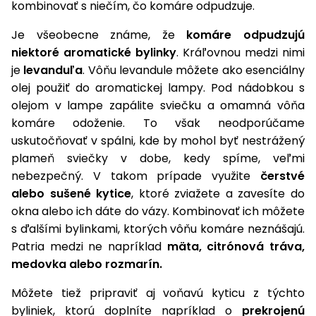
kombinovať s niečím, čo komáre odpudzuje.
Príslušenstvo
Je všeobecne známe, že
komáre odpudzujú
niektoré aromatické bylinky
. Kráľovnou medzi nimi
je
levanduľa
. Vôňu levandule môžete ako esenciálny
olej použiť do aromatickej lampy. Pod nádobkou s
olejom v lampe zapálite sviečku a omamná vôňa
komáre odoženie. To však neodporúčame
uskutočňovať v spálni, kde by mohol byť nestrážený
plameň sviečky v dobe, kedy spíme, veľmi
nebezpečný. V takom prípade využite
čerstvé
alebo sušené kytice
, ktoré zviažete a zavesíte do
okna alebo ich dáte do vázy. Kombinovať ich môžete
s ďalšími bylinkami, ktorých vôňu komáre neznášajú.
Patria medzi ne napríklad
mäta, citrónová tráva,
medovka alebo rozmarín.
Môžete tiež pripraviť aj voňavú kyticu z týchto
byliniek, ktorú doplníte napríklad o
prekrojenú