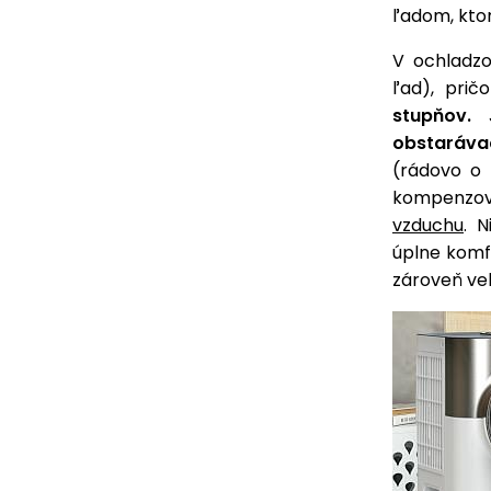
ľadom, kto
V ochladzo
ľad), pri
stupňov.
J
obstaráva
(rádovo o 
kompenzova
vzduchu
. 
úplne komf
zároveň veľ