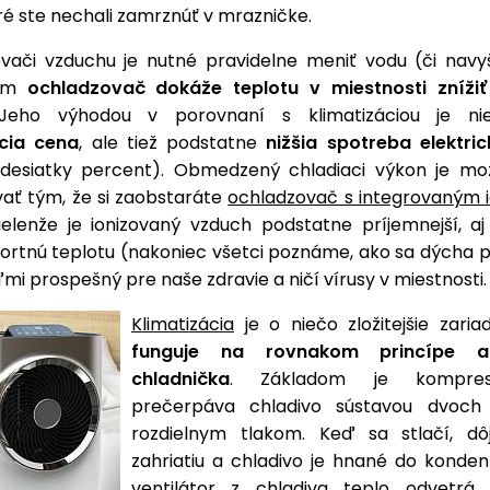
ré ste nechali zamrznúť v mrazničke.
vači vzduchu je nutné pravidelne meniť vodu (či navy
čom
ochladzovač dokáže teplotu v miestnosti znížiť
eho výhodou v porovnaní s klimatizáciou je n
cia cena
, ale tiež podstatne
nižšia spotreba elektric
desiatky percent). Obmedzený chladiaci výkon je m
ť tým, že si zaobstaráte
ochladzovač s integrovaným 
Nielenže je ionizovaný vzduch podstatne príjemnejší, 
ortnú teplotu (nakoniec všetci poznáme, ako sa dýcha po
mi prospešný pre naše zdravie a ničí vírusy v miestnosti
Klimatizácia
je o niečo zložitejšie zaria
funguje na rovnakom princípe 
chladnička
. Základom je kompres
prečerpáva chladivo sústavou dvoch
rozdielnym tlakom. Keď sa stlačí, dô
zahriatiu a chladivo je hnané do konden
ventilátor z chladiva teplo odvetrá.