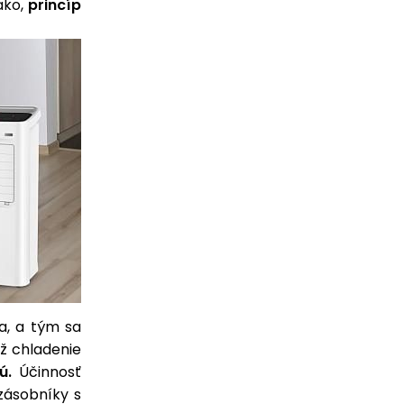
ako,
princíp
a, a tým sa
ž chladenie
ú.
Účinnosť
 zásobníky s