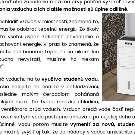
 keď obe zariadenia môžu na prvý pohľad vyzerať rovn
nia vzduchu a ich ďalšie možnosti sú úplne odlišné.
ochladiť vzduch v miestnosti, znamená to,
musíte odobrať tepelnú energiu. Zo školy
te všetci aspoň základné povedomie o
achovaní energie. V praxi to znamená, že
uchu odoberieme teplo, to sa nikam len
ducho nevytratí, musíme ho niekam
".
ač vzduchu
na to
využíva studenú vodu.
cho nalejete do nádrže v ochladzovači,
ásledne malým čerpadlom poháňaná
nkých rúrok. Tie tvoria mriežku chladiča,
 ventilátora prúdi vzduch. Vzduch predá vode časť tepl
ároveň sa tým voda postupne ohrieva a po nejakej dobe u
 účinné. Vodu potom musíte
vymeniť za novú, studen
e možné zvýšiť aj tak, že do nádoby s vodou umiestnite