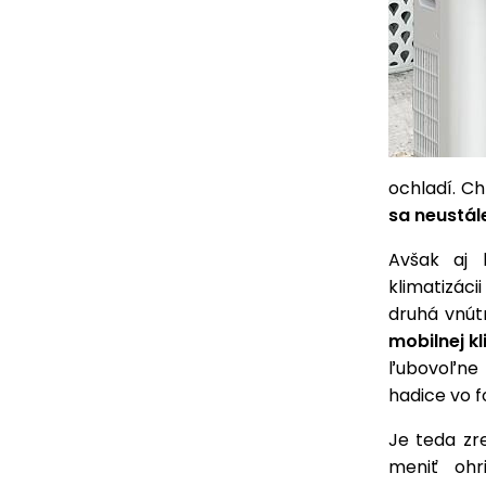
ochladí. C
sa neustál
Avšak aj k
klimatizác
druhá vnút
mobilnej k
ľubovoľne
hadice vo 
Je teda zr
meniť ohr