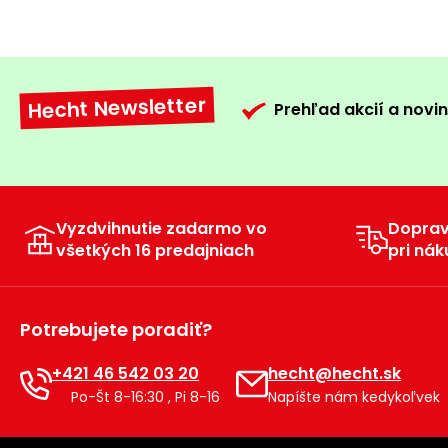
Hecht Newsletter
Prehľad akcií a novin
Vyzdvihnutie zadarmo vo
Dopra
všetkých 16 predajniach
pri nák
Potrebujete poradiť?
+421 46 542 03 20
hecht@hecht.sk
Po-Št 8-16:30 , Pi 8-16
Napíšte nám kedykoľvek