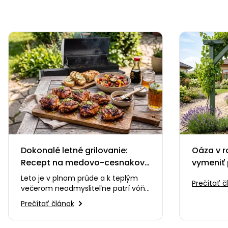
Dokonalé letné grilovanie:
Oáza v r
Recept na medovo-cesnakové
vymeniť 
kuracie stehná, ktoré si
zelenú p
Leto je v plnom prúde a k teplým
Prečítať č
zamilujete
večerom neodmysliteľne patrí vôňa
dreveného uhlia, praskanie ohňa a
Prečítať článok
smiech s priateľmi…