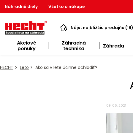
Náhradné diely
|
Všetko o nákupe
Nájsť najbližšiu predajňu (16
Akciové
Záhradná
Záhrada
ponuky
technika
HECHT
Leto
Ako sa v lete účinne ochladiť?
09. 06. 2021