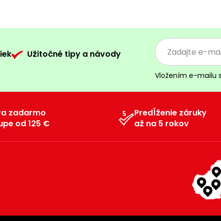
iek
Užitočné tipy a návody
Vložením e-mailu 
va zadarmo
Predĺženie záruky
upe od 125 €
až na 5 rokov