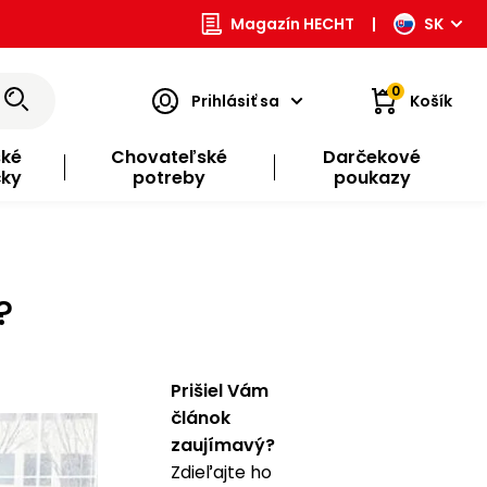
Magazín HECHT
|
SK
0
Prihlásiť sa
Košík
ské
Chovateľské
Darčekové
čky
potreby
poukazy
?
Prišiel Vám
článok
zaujímavý?
Zdieľajte ho