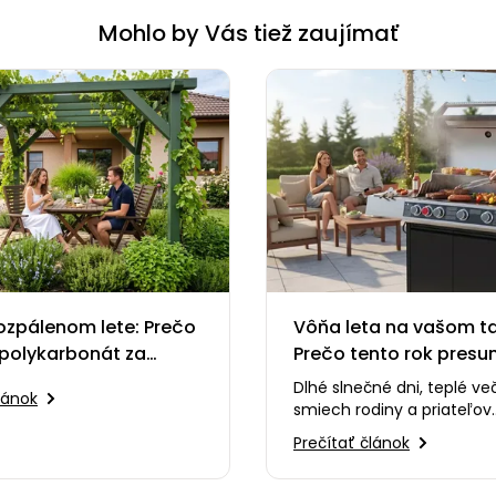
Mohlo by Vás tiež zaujímať
ozpálenom lete: Prečo
Vôňa leta na vašom tan
polykarbonát za
Prečo tento rok presu
ergolu
varenie na záhradu?
Dlhé slnečné dni, teplé ve
lánok
smiech rodiny a priateľov..
toho tá nezameniteľná vô
Prečítať článok
sa šíri po celej…