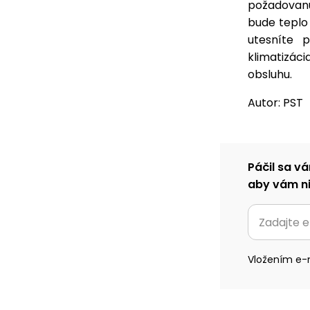
požadovanú
bude teplo
utesníte 
klimatizác
obsluhu.
Autor: PST
Páčil sa vá
aby vám ni
Vložením e-m