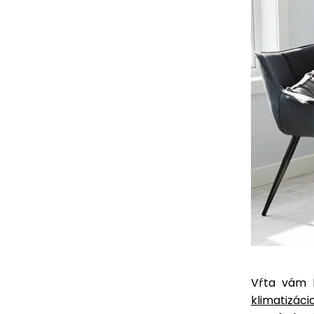
Vŕta vám h
klimatizáci