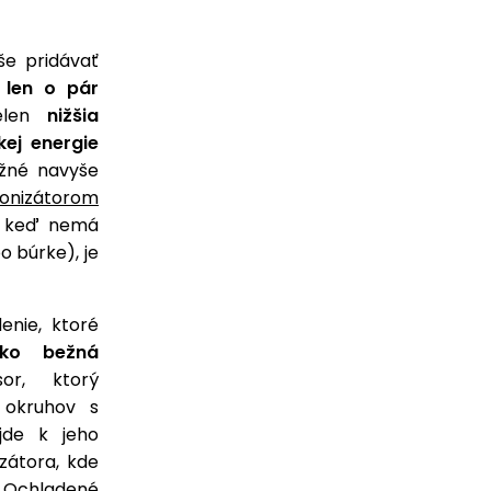
še pridávať
 len o pár
ielen
nižšia
kej energie
ožné navyše
ionizátorom
aj keď nemá
 búrke), je
.
denie, ktoré
ako bežná
or, ktorý
 okruhov s
jde k jeho
zátora, kde
 Ochladené