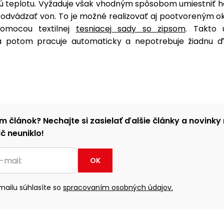
 teplotu. Vyžaduje však vhodným spôsobom umiestniť ha
 odvádzať von. To je možné realizovať aj pootvoreným o
pomocou textilnej
tesniacej sady so zipsom
. Takto 
ia potom pracuje automaticky a nepotrebuje žiadnu ďal
m článok? Nechajte si zasielať ďalšie články a novinky 
č neuniklo!
OK
ailu súhlasíte so
spracovaním osobných údajov.