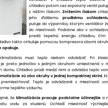
chladivo potom cez expanzný ventil putuj
z nižším tlakom.
Znížením tlakom
chlad
jeho ďalšiemu
prudkému ochladeni
putuje do výparníka, ktorým ventilátor ž
do miestnosti. Podobne ako v ochladzo
predá tepelnú energiu chladivu, čím
hladivo takto cirkuluje pomocou kompresora obomi okru
e opakuje.
limatizácia musí teplo niekam odvádzať. Pri klasi
ii je preto jednotka s jedným okruhom umiestnená v m
ri domu. Chladivo prúdi medzi nimi a odvádza teplo von
limatizácie sú oba okruhy v jednej kompaktnej skrini
, k
 premiestňovať. Teplo je odvádzané z miestnosti v
forme teplého vzduchu.
ejmé, že
klimatizácia pracuje podstatne účinnejšie
a n
iatu vodu za studenú. Ochladí miestnosť rýchlejš