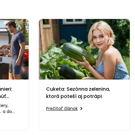
ieri:
Cuketa: Sezónna zelenina,
núť
ktorá poteší aj potrápi
čery,
Prečítať článok
. a do
ňa, ktorá