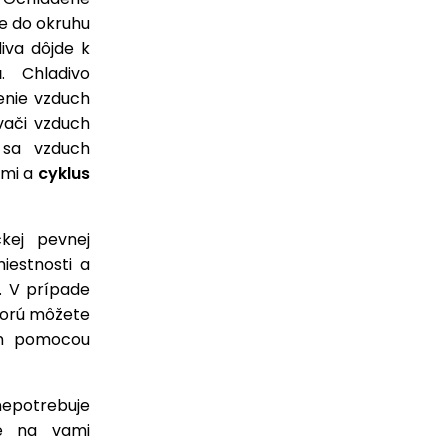
e do okruhu
iva dôjde k
u
. Chladivo
enie vzduch
vači vzduch
 sa vzduch
hmi a
cyklus
ckej pevnej
iestnosti a
. V prípade
torú môžete
on pomocou
epotrebuje
ie na vami