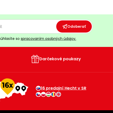
Odoberať
súhlasíte so
spracovaním osobných údajov.
Darčekové poukazy
16 predajní Hecht v SR