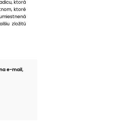
dicu, ktorá
knom, ktoré
umiestnená
šiu zložitú
na e-mail,