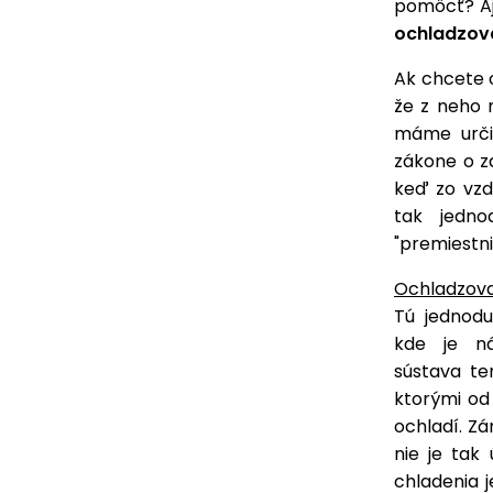
pomôcť? Aj
ochladzova
Ak chcete 
že z neho 
máme urči
zákone o z
keď zo vzd
tak jedno
"premiestniť
Ochladzov
Tú jednodu
kde je n
sústava te
ktorými od
ochladí. Z
nie je tak
chladenia j