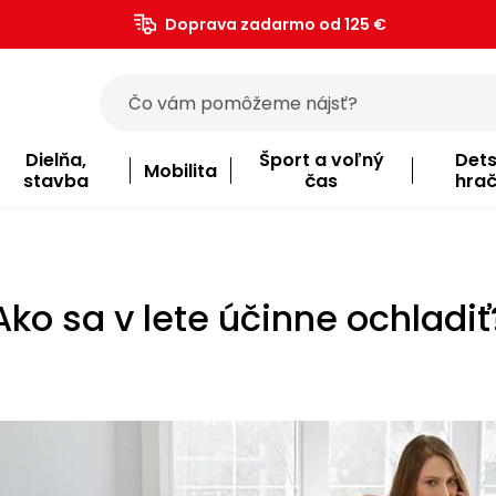
Doprava zadarmo od 125 €
)
Dielňa,
Šport a voľný
Det
Mobilita
stavba
čas
hra
Ako sa v lete účinne ochladiť