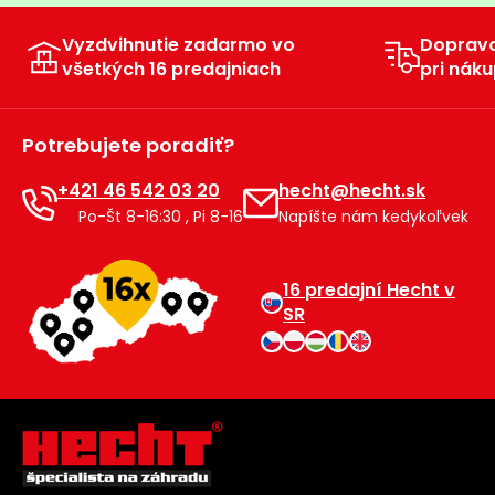
Príslušenstvo
Vyzdvihnutie zadarmo vo
Doprav
všetkých 16 predajniach
pri náku
Potrebujete poradiť?
+421 46 542 03 20
hecht@hecht.sk
Po-Št 8-16:30 , Pi 8-16
Napíšte nám kedykoľvek
16 predajní Hecht v
SR