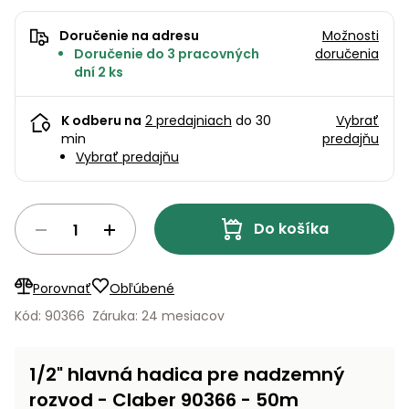
úložné
vozidlá
Ochrana
Štiepačky
stoly
obrubníky
Vidly
boxy
rastlín
Náhradné
dreva
Doručenie na adresu
Možnosti
Príslušenstvo
Seniorské
nože
Vibračné
Doručenie do 3 pracovných
doručenia
Tieniace
vozíky
Záhradné
Drviče
dosky
dní 2 ks
textílie
koše
vetiev
Prilby
Odpudzovače
Transportéry
K odberu na
2 predajniach
do 30
Vybrať
Krhly
a pasce
Špalíkovače
min
predajňu
Vybrať predajňu
Rezačky
Doplnky
Fukáre a
na
vysávače
betón
na lístie
Do košíka
Meracie
Záhradné
prístroje
vozíky
Porovnať
Obľúbené
Nabíjačky
Kód: 90366
Záruka: 24 mesiacov
autobatérií
Fúriky
Vykurovanie
1/2" hlavná hadica pre nadzemný
Rozmetadlá
a posypové
rozvod - Claber 90366 - 50m