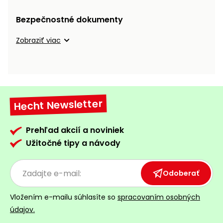
vozíky
Navijaky
Bezpečnostné dokumenty
Čerpadlá
a
Zobraziť viac
Príslušenstvo
vodárne
Vysokotlakové
Bagre
umývačky
Zametacie
Hecht Newsletter
stroje
Snežné
Prehľad akcií a noviniek
frézy
Užitočné tipy a návody
Odhŕňače
a lopaty
Odoberať
na sneh
Vložením e-mailu súhlasíte so
spracovaním osobných
Postrekovače
údajov.
a rosiče