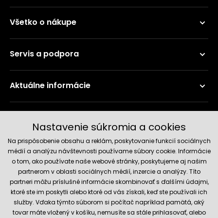
Všetko o nákupe
Servis a podpora
Aktuálne informácie
Doručenie a platobné metódy
Nastavenie súkromia a cookies
Na prispôsobenie obsahu a reklám, poskytovanie funkcií sociálnych
médií a analýzu návštevnosti používame súbory cookie. Informácie
o tom, ako používate naše webové stránky, poskytujeme aj našim
partnerom v oblasti sociálnych médií, inzercie a analýzy. Títo
partneri môžu príslušné informácie skombinovať s ďalšími údajmi,
ktoré ste im poskytli alebo ktoré od vás získali, keď ste používali ich
služby. Vďaka týmto súborom si počítač napríklad pamätá, aký
Spoľahlivý obchod
tovar máte vložený v košíku, nemusíte sa stále prihlasovať, alebo