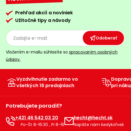
Prehľad akcií a noviniek
Užitočné tipy a návody
Odoberať
Vložením e-mailu súhlasíte so
spracovaním osobných
údajov.
Vyzdvihnutie zadarmo vo
Doprav
všetkých 16 predajniach
pri náku
Potrebujete poradiť?
+421 46 542 03 20
hecht@hecht.sk
Po-Št 8-16:30 , Pi 8-16
Napíšte nám kedykoľvek