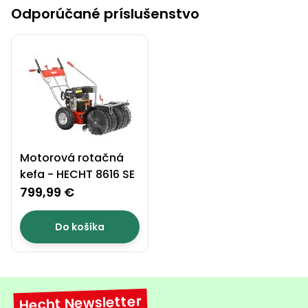
Odporúčané príslušenstvo
Príslušenstvo
Motorová rotačná
kefa - HECHT 8616 SE
799,99 €
Do košíka
Hecht Newsletter