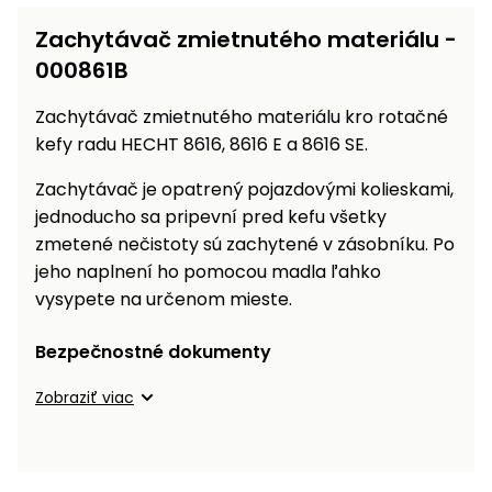
vozíky
Navijaky
Zachytávač zmietnutého materiálu -
Čerpadlá
000861B
a
Príslušenstvo
vodárne
Zachytávač zmietnutého materiálu kro rotačné
Vysokotlakové
kefy radu HECHT 8616, 8616 E a 8616 SE.
Bagre
umývačky
Zachytávač je opatrený pojazdovými kolieskami,
Zametacie
jednoducho sa pripevní pred kefu všetky
stroje
zmetené nečistoty sú zachytené v zásobníku. Po
jeho naplnení ho pomocou madla ľahko
Snežné
vysypete na určenom mieste.
frézy
Odhŕňače
Bezpečnostné dokumenty
a lopaty
Zobraziť viac
na sneh
Postrekovače
a rosiče