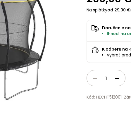
Na splátky
od 29,00 €
Doručenie na
Ihneď na od
K odberu na
Vybrať pred
Kód: HECHT512001
Zár