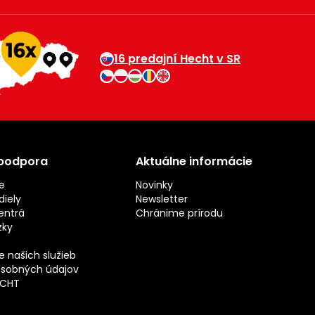
16 predajní Hecht v SR
 podpora
Aktuálne informácie
e
Novinky
iely
Newsletter
entrá
Chránime prírodu
zky
 našich služieb
sobných údajov
ECHT