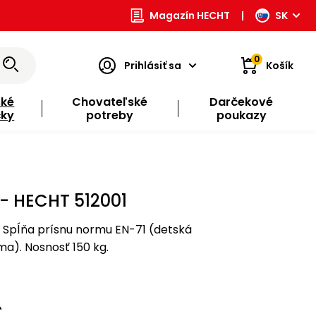
Magazín HECHT
|
SK
0
Prihlásiť sa
Košík
ské
Chovateľské
Darčekové
čky
potreby
poukazy
- HECHT 512001
 Spĺňa prísnu normu EN-71 (detská
a). Nosnosť 150 kg.
€