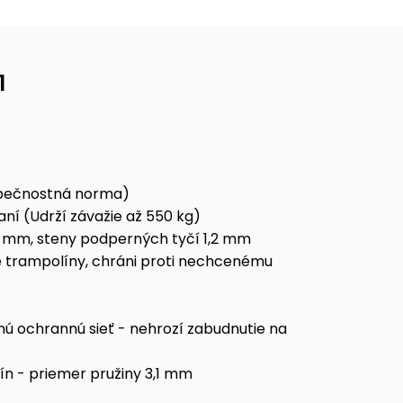
1
zpečnostná norma)
ní (Udrží závažie až 550 kg)
4 mm, steny podperných tyčí 1,2 mm
 trampolíny, chráni proti nechcenému
ú ochrannú sieť - nehrozí zabudnutie na
žín - priemer pružiny 3,1 mm