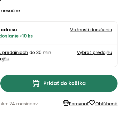
mesačne
 adresu
Možnosti doručenia
oslanie >10 ks
4 predajniach
do 30 min
Vybrať predajňu
ajňu
Pridať do košíka
uka: 24 mesiacov
Porovnať
Obľúbené