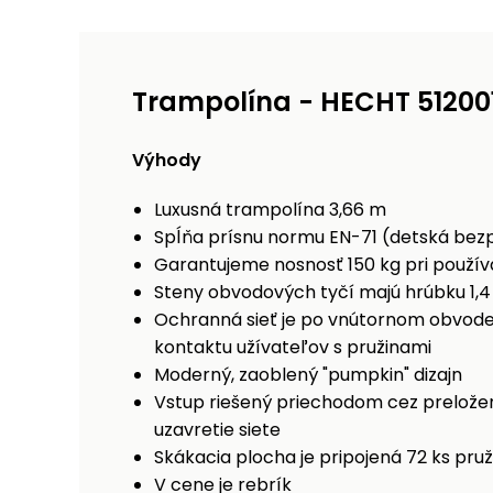
Trampolína - HECHT 51200
Výhody
Luxusná trampolína 3,66 m
Spĺňa prísnu normu EN-71 (detská be
Garantujeme nosnosť 150 kg pri používa
Steny obvodových tyčí majú hrúbku 1,
Ochranná sieť je po vnútornom obvode
kontaktu užívateľov s pružinami
Moderný, zaoblený "pumpkin" dizajn
Vstup riešený priechodom cez preložen
uzavretie siete
Skákacia plocha je pripojená 72 ks pru
V cene je rebrík