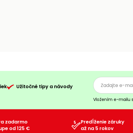
iek
Užitočné tipy a návody
Vložením e-mailu 
va zadarmo
Predĺženie záruky
upe od 125 €
až na 5 rokov