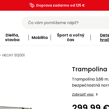
Doprava zadarmo od 125 €
)
Dielňa,
Šport a voľný
Det
Mobilita
stavba
čas
hra
- HECHT 512001
Trampolína 
Trampolína 3,66 m.
bezpečnostná norm
Zobraziť viac
299,99 