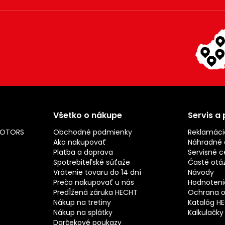
Všetko o nákupe
Servis a
MOTORS
Obchodné podmienky
Reklamáci
Ako nakupovať
Náhradné d
Platba a doprava
Servisné c
Spotrebiteľské súťaže
Časté otá
Vrátenie tovaru do 14 dní
Návody
Prečo nakupovať u nás
Hodnotenie
Predĺžená záruka HECHT
Ochrana o
Nákup na tretiny
Katalóg H
Nákup na splátky
Kalkulačky
Darčekové poukazy