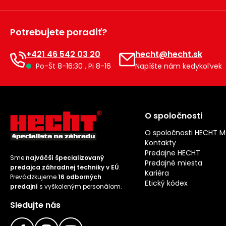
Potrebujete poradiť?
+421 46 542 03 20
hecht@hecht.sk
Po-Št 8-16:30 , Pi 8-16
Napíšte nám kedykoľvek
O spoločnosti
O spoločnosti HECHT 
Kontakty
Predajne HECHT
Sme
najväčší špecializovaný
Predajné miesta
predajca záhradnej techniky v EÚ
.
Kariéra
Prevádzkujeme
16 odborných
Etický kódex
predajní
s vyškoleným personálom.
Sledujte nás