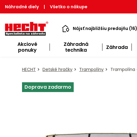
Náhradné diely
|
Všetko o nákupe
Nájsť najbližšiu predajňu (16
Akciové
Záhradná
Záhrada
ponuky
technika
HECHT
Detské hračky
Trampolíny
Trampolína 
Doprava zadarmo