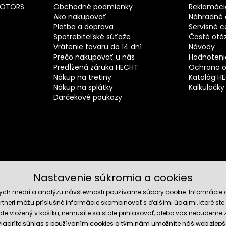
MOTORS
Obchodné podmienky
Reklamáci
Ako nakupovať
Náhradné d
Platba a doprava
Servisné c
Spotrebiteľské súťaže
Časté otá
Vrátenie tovaru do 14 dní
Návody
Prečo nakupovať u nás
Hodnotenie
Predĺžená záruka HECHT
Ochrana o
Nákup na tretiny
Katalóg H
Nákup na splátky
Kalkulačky
Darčekové poukazy
Nastavenie súkromia a cookies
Spoľahli
nych médií a analýzu návštevnosti používame súbory cookie. Informácie 
tneri môžu príslušné informácie skombinovať s ďalšími údajmi, ktoré ste im
te vložený v košíku, nemusíte sa stále prihlasovať, alebo vás nebudeme
 vyjadríte súhlas s používaním cookies a tým nám umožníte náš web zlepš