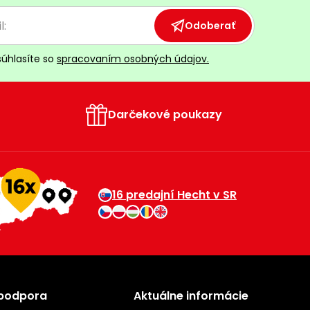
Odoberať
súhlasíte so
spracovaním osobných údajov.
Darčekové poukazy
16 predajní Hecht v SR
 podpora
Aktuálne informácie