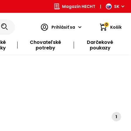
Magazín HECHT
|
SK
0
Prihlásiť sa
Košík
ské
Chovateľské
Darčekové
čky
potreby
poukazy
1