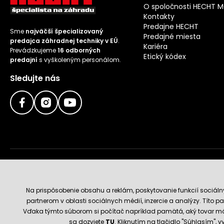
O spoločnosti HECHT 
Kontakty
Predajne HECHT
Sme
najväčší špecializovaný
Predajné miesta
predajca záhradnej techniky v EÚ
.
Kariéra
Prevádzkujeme
16 odborných
Etický kódex
predajní
s vyškoleným personálom.
Sledujte nás
Doručenie a platobné metódy
Na prispôsobenie obsahu a reklám, poskytovanie funkcií sociál
partnerom v oblasti sociálnych médií, inzercie a analýzy. Títo par
Vďaka týmto súborom si počítač napríklad pamätá, aký tovar má
sa dozviete
TU
. Kliknutím na tlačidlo "Súhlasím",