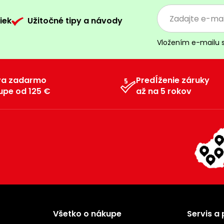
iek
Užitočné tipy a návody
Vložením e-mailu 
va zadarmo
Predĺženie záruky
upe od 125 €
až na 5 rokov
Všetko o nákupe
Servis a