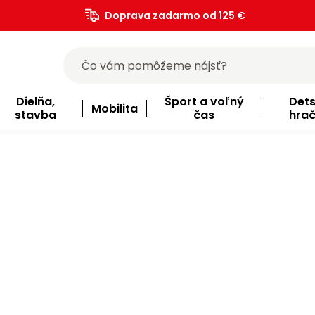
Doprava zadarmo od 125 €
)
Dielňa,
Šport a voľný
Det
Mobilita
stavba
čas
hra