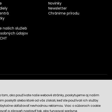
e
Novinky
iely
Newsletter
entrá
Chránime prírodu
zky
 našich služieb
sobných údajov
ECHT
vý obchod
o tom, ako používate naše webové stránky, poskytujeme aj našim
 poskytli alebo ktoré od vás získali, keď ste používali ich služby.
 zbytočne obťažovať nevhodnou reklamou. Viac o súboroch cookie
ovať a zároveň nastaviť tak, aby fungoval správne.