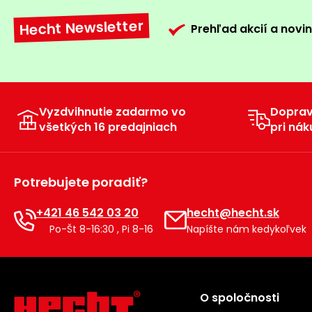
Hecht Newsletter
Prehľad akcií a novin
Vyzdvihnutie zadarmo vo
Dopra
všetkých 16 predajniach
pri nák
Potrebujete poradiť?
+421 46 542 03 20
hecht@hecht.sk
Po-Št 8-16:30 , Pi 8-16
Napíšte nám kedykoľvek
O spoločnosti