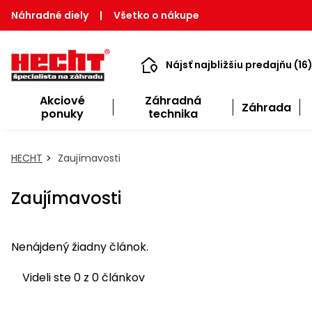
Náhradné diely
|
Všetko o nákupe
Nájsť najbližšiu predajňu (16
Akciové
Záhradná
Záhrada
ponuky
technika
HECHT
Zaujímavosti
Zaujímavosti
Nenájdený žiadny článok.
Videli ste 0 z 0 článkov